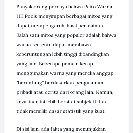
Banyak orang percaya bahwa Paito Warna
HK Pools menyimpan berbagai mitos yang
dapat mempengaruhi hasil permainan.
Salah satu mitos yang populer adalah bahwa
warna tertentu dapat membawa
keberuntungan lebih tinggi dibandingkan
yang lain. Beberapa pemain kerap
menggunakan warna yang mereka anggap
"beruntung" berdasarkan pengalaman
pribadi atau cerita dari orang lain. Namun,
keyakinan ini lebih bersifat subjektif dan
tidak memiliki dasar statistik yang kuat.
Di sisi lain, ada fakta yang menunjukkan