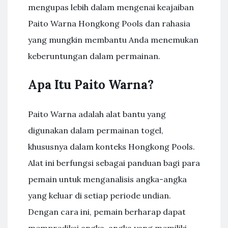
mengupas lebih dalam mengenai keajaiban
Paito Warna Hongkong Pools dan rahasia
yang mungkin membantu Anda menemukan
keberuntungan dalam permainan.
Apa Itu Paito Warna?
Paito Warna adalah alat bantu yang
digunakan dalam permainan togel,
khususnya dalam konteks Hongkong Pools.
Alat ini berfungsi sebagai panduan bagi para
pemain untuk menganalisis angka-angka
yang keluar di setiap periode undian.
Dengan cara ini, pemain berharap dapat