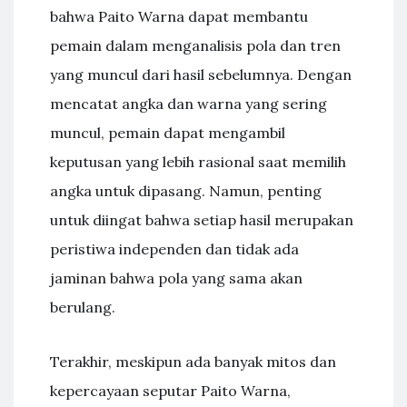
bahwa Paito Warna dapat membantu
pemain dalam menganalisis pola dan tren
yang muncul dari hasil sebelumnya. Dengan
mencatat angka dan warna yang sering
muncul, pemain dapat mengambil
keputusan yang lebih rasional saat memilih
angka untuk dipasang. Namun, penting
untuk diingat bahwa setiap hasil merupakan
peristiwa independen dan tidak ada
jaminan bahwa pola yang sama akan
berulang.
Terakhir, meskipun ada banyak mitos dan
kepercayaan seputar Paito Warna,