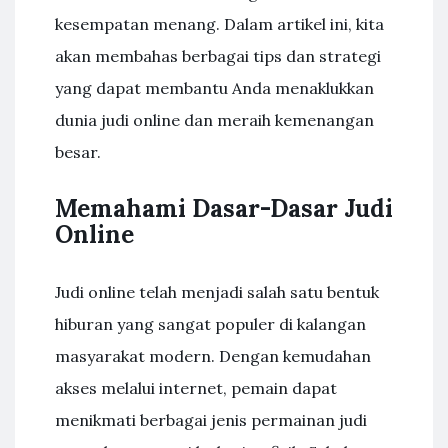
kesempatan menang. Dalam artikel ini, kita
akan membahas berbagai tips dan strategi
yang dapat membantu Anda menaklukkan
dunia judi online dan meraih kemenangan
besar.
Memahami Dasar-Dasar Judi
Online
Judi online telah menjadi salah satu bentuk
hiburan yang sangat populer di kalangan
masyarakat modern. Dengan kemudahan
akses melalui internet, pemain dapat
menikmati berbagai jenis permainan judi