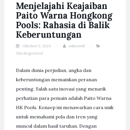
Menjelajahi Keajaiban
Paito Warna Hongkong
Pools: Rahasia di Balik
Keberuntungan
Oktober 3, 2024
sukses88
Uncategorized
Dalam dunia perjudian, angka dan
keberuntungan memainkan peranan
penting. Salah satu inovasi yang menarik
perhatian para pemain adalah Paito Warna
HK Pools. Konsep ini menawarkan cara unik
untuk memahami pola dan tren yang
muncul dalam hasil taruhan. Dengan