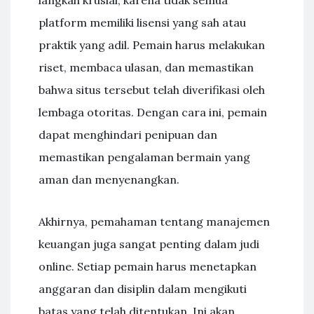
langkah krusial, karena tidak semua
platform memiliki lisensi yang sah atau
praktik yang adil. Pemain harus melakukan
riset, membaca ulasan, dan memastikan
bahwa situs tersebut telah diverifikasi oleh
lembaga otoritas. Dengan cara ini, pemain
dapat menghindari penipuan dan
memastikan pengalaman bermain yang
aman dan menyenangkan.
Akhirnya, pemahaman tentang manajemen
keuangan juga sangat penting dalam judi
online. Setiap pemain harus menetapkan
anggaran dan disiplin dalam mengikuti
batas yang telah ditentukan. Ini akan