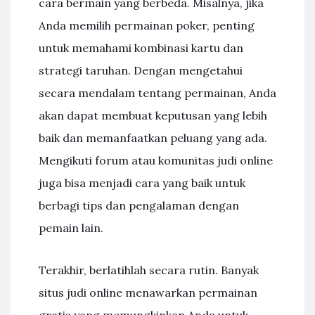
cara bermain yang berbeda. Misalnya, jika
Anda memilih permainan poker, penting
untuk memahami kombinasi kartu dan
strategi taruhan. Dengan mengetahui
secara mendalam tentang permainan, Anda
akan dapat membuat keputusan yang lebih
baik dan memanfaatkan peluang yang ada.
Mengikuti forum atau komunitas judi online
juga bisa menjadi cara yang baik untuk
berbagi tips dan pengalaman dengan
pemain lain.
Terakhir, berlatihlah secara rutin. Banyak
situs judi online menawarkan permainan