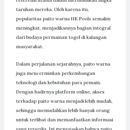
referensi utama dalam merumuskan angka
taruhan mereka. Oleh karena itu,
popularitas paito warna HK Pools semakin
meningkat, menjadikannya bagian integral
dari budaya permainan togel di kalangan
masyarakat.
Dalam perjalanan sejarahnya, paito warna
juga mencerminkan perkembangan
teknologi dan kebutuhan para pemain.
Dengan hadirnya platform online, akses
terhadap paito warna menjadi lebih mudah,
sehingga memudahkan lebih banyak orang
untuk terlibat dan memanfaatkan informasi
yang tersedia. Ini menegaskan bahwa paito