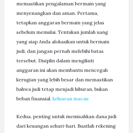
memastikan pengalaman bermain yang
menyenangkan dan aman. Pertama,
tetapkan anggaran bermain yang jelas
sebelum memulai. Tentukan jumlah uang
yang siap Anda alokasikan untuk bermain
judi, dan jangan pernah melebihi batas
tersebut. Disiplin dalam mengikuti
anggaran ini akan membantu mencegah
kerugian yang lebih besar dan memastikan
bahwa judi tetap menjadi hiburan, bukan
beban finansial.
keluaran macau
Kedua, penting untuk memisahkan dana judi
dari keuangan sehari-hari. Buatlah rekening