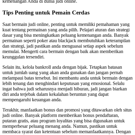
kemenangan Anda di dunia judi online.
Tips Penting untuk Pemain Cerdas
Saat bermain judi online, penting untuk memiliki pemahaman yang
kuat tentang permainan yang anda pilih. Pelajari aturan dan strategi
dasar yang bisa meningkatkan peluang kemenangan anda. Banyak
permainan seperti poker atau blackjack membutuhkan keterampilan
dan strategi, jadi pastikan anda menguasai setiap aspek sebelum
memulai. Mengerti cara bermain dengan baik akan memberikan
keunggulan tersendiri.
Selain itu, kelola bankroll anda dengan bijak. Tetapkan batasan
untuk jumlah uang yang akan anda gunakan dan jangan pernah
melampaui batas tersebut. Ini membantu anda untuk bermain dengan
lebih tenang dan menghindari keputusan yang emosional. Selalu
ingat bahwa judi seharusnya menjadi hiburan, jadi jangan biarkan
diri anda terjebak dalam kekalahan beruntun yang dapat
mempengaruhi keuangan anda.
Terakhir, manfaatkan bonus dan promosi yang ditawarkan oleh situs
judi online. Banyak platform memberikan bonus pendaftaran,
putaran gratis, atau program loyalitas yang bisa digunakan untuk
memperbesar peluang menang anda. Namun, pastikan untuk
membaca syarat dan ketentuan sebelum memanfaatkannya. Dengan