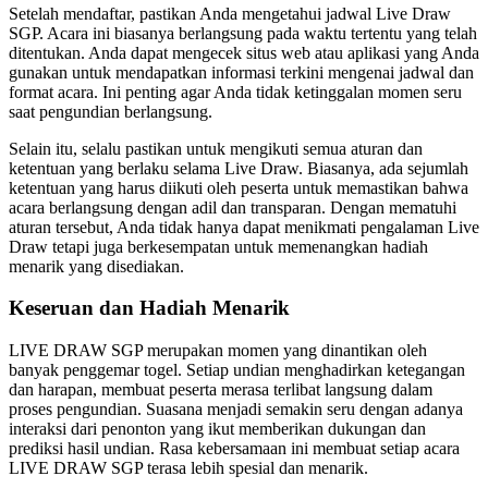
Setelah mendaftar, pastikan Anda mengetahui jadwal Live Draw
SGP. Acara ini biasanya berlangsung pada waktu tertentu yang telah
ditentukan. Anda dapat mengecek situs web atau aplikasi yang Anda
gunakan untuk mendapatkan informasi terkini mengenai jadwal dan
format acara. Ini penting agar Anda tidak ketinggalan momen seru
saat pengundian berlangsung.
Selain itu, selalu pastikan untuk mengikuti semua aturan dan
ketentuan yang berlaku selama Live Draw. Biasanya, ada sejumlah
ketentuan yang harus diikuti oleh peserta untuk memastikan bahwa
acara berlangsung dengan adil dan transparan. Dengan mematuhi
aturan tersebut, Anda tidak hanya dapat menikmati pengalaman Live
Draw tetapi juga berkesempatan untuk memenangkan hadiah
menarik yang disediakan.
Keseruan dan Hadiah Menarik
LIVE DRAW SGP merupakan momen yang dinantikan oleh
banyak penggemar togel. Setiap undian menghadirkan ketegangan
dan harapan, membuat peserta merasa terlibat langsung dalam
proses pengundian. Suasana menjadi semakin seru dengan adanya
interaksi dari penonton yang ikut memberikan dukungan dan
prediksi hasil undian. Rasa kebersamaan ini membuat setiap acara
LIVE DRAW SGP terasa lebih spesial dan menarik.