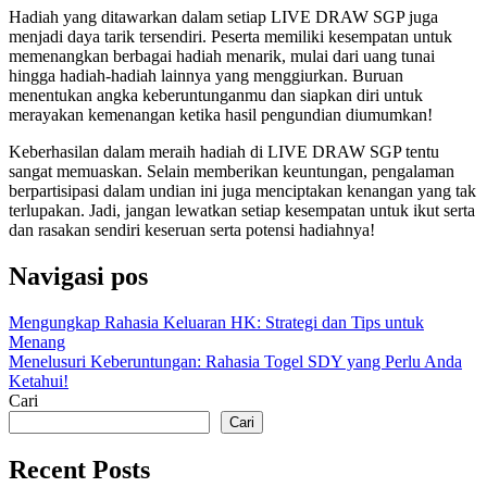
Hadiah yang ditawarkan dalam setiap LIVE DRAW SGP juga
menjadi daya tarik tersendiri. Peserta memiliki kesempatan untuk
memenangkan berbagai hadiah menarik, mulai dari uang tunai
hingga hadiah-hadiah lainnya yang menggiurkan. Buruan
menentukan angka keberuntunganmu dan siapkan diri untuk
merayakan kemenangan ketika hasil pengundian diumumkan!
Keberhasilan dalam meraih hadiah di LIVE DRAW SGP tentu
sangat memuaskan. Selain memberikan keuntungan, pengalaman
berpartisipasi dalam undian ini juga menciptakan kenangan yang tak
terlupakan. Jadi, jangan lewatkan setiap kesempatan untuk ikut serta
dan rasakan sendiri keseruan serta potensi hadiahnya!
Navigasi pos
Mengungkap Rahasia Keluaran HK: Strategi dan Tips untuk
Menang
Menelusuri Keberuntungan: Rahasia Togel SDY yang Perlu Anda
Ketahui!
Cari
Cari
Recent Posts