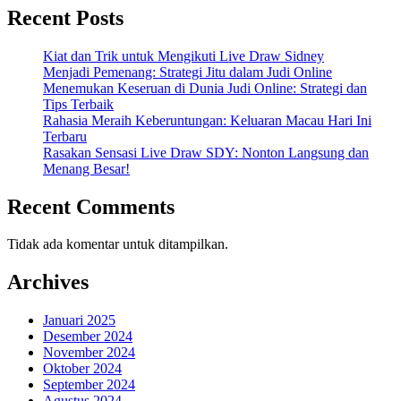
Recent Posts
Kiat dan Trik untuk Mengikuti Live Draw Sidney
Menjadi Pemenang: Strategi Jitu dalam Judi Online
Menemukan Keseruan di Dunia Judi Online: Strategi dan
Tips Terbaik
Rahasia Meraih Keberuntungan: Keluaran Macau Hari Ini
Terbaru
Rasakan Sensasi Live Draw SDY: Nonton Langsung dan
Menang Besar!
Recent Comments
Tidak ada komentar untuk ditampilkan.
Archives
Januari 2025
Desember 2024
November 2024
Oktober 2024
September 2024
Agustus 2024