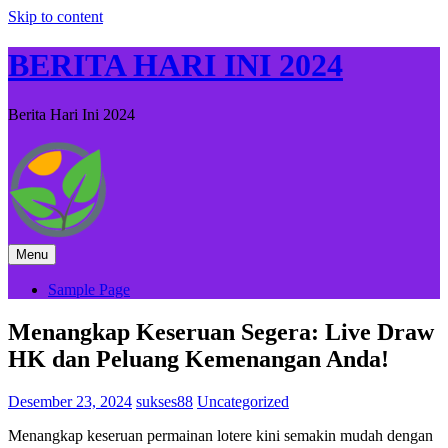
Skip to content
BERITA HARI INI 2024
Berita Hari Ini 2024
Menu
Sample Page
Menangkap Keseruan Segera: Live Draw
HK dan Peluang Kemenangan Anda!
Desember 23, 2024
sukses88
Uncategorized
Menangkap keseruan permainan lotere kini semakin mudah dengan