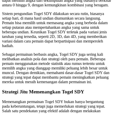
dapat memilih angka dari sekumpulan angka yang biasanya berkisar
antara 0 hingga 9, dengan kemungkinan kombinasi yang beragam.
Sistem pengundian Togel SDY dilakukan secara rutin, biasanya
setiap hari, di mana hasil undian diumumkan secara langsung.
Pemain bisa memilih untuk memasang angka yang berbeda dalam
setiap putaran atau mempertahankan angka yang sama untuk
beberapa undian. Keunikan Togel SDY terletak pada variasi jenis
taruhan yang tersedia, seperti 2D, 3D, dan 4D, yang memberikan
variasi dalam cara pemain dapat berpartisipasi dan memperoleh
hadiah.
Sebagai permainan berbasis angka, Togel SDY juga sering kali
melibatkan analisis pola dan strategi oleh para pemain. Beberapa
pemain menggunakan metode statistik atau rumus tertentu untuk
memilih angka yang dianggap memiliki peluang lebih besar untuk
muncul. Dengan demikian, memahami dasar-dasar Togel SDY dan
strategi yang tepat dapat membantu pemain meningkatkan peluang
mereka untuk meraih kemenangan dalam permainan ini.
Strategi Jitu Memenangkan Togel SDY
Memenangkan permainan Togel SDY bukan hanya bergantung
pada keberuntungan, tetapi juga memerlukan strategi yang tepat.
Salah satu pendekatan yang efektif adalah dengan melakukan