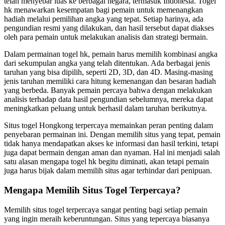
telah menyebar luas ke berbagai negara, termasuk Indonesia. Togel
hk menawarkan kesempatan bagi pemain untuk memenangkan
hadiah melalui pemilihan angka yang tepat. Setiap harinya, ada
pengundian resmi yang dilakukan, dan hasil tersebut dapat diakses
oleh para pemain untuk melakukan analisis dan strategi bermain.
Dalam permainan togel hk, pemain harus memilih kombinasi angka
dari sekumpulan angka yang telah ditentukan. Ada berbagai jenis
taruhan yang bisa dipilih, seperti 2D, 3D, dan 4D. Masing-masing
jenis taruhan memiliki cara hitung kemenangan dan besaran hadiah
yang berbeda. Banyak pemain percaya bahwa dengan melakukan
analisis terhadap data hasil pengundian sebelumnya, mereka dapat
meningkatkan peluang untuk berhasil dalam taruhan berikutnya.
Situs togel Hongkong terpercaya memainkan peran penting dalam
penyebaran permainan ini. Dengan memilih situs yang tepat, pemain
tidak hanya mendapatkan akses ke informasi dan hasil terkini, tetapi
juga dapat bermain dengan aman dan nyaman. Hal ini menjadi salah
satu alasan mengapa togel hk begitu diminati, akan tetapi pemain
juga harus bijak dalam memilih situs agar terhindar dari penipuan.
Mengapa Memilih Situs Togel Terpercaya?
Memilih situs togel terpercaya sangat penting bagi setiap pemain
yang ingin meraih keberuntungan. Situs yang tepercaya biasanya