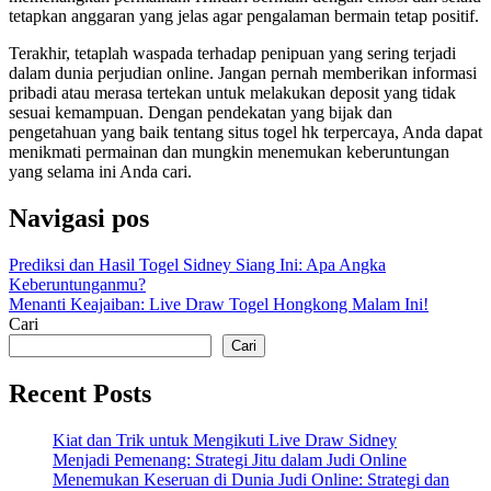
tetapkan anggaran yang jelas agar pengalaman bermain tetap positif.
Terakhir, tetaplah waspada terhadap penipuan yang sering terjadi
dalam dunia perjudian online. Jangan pernah memberikan informasi
pribadi atau merasa tertekan untuk melakukan deposit yang tidak
sesuai kemampuan. Dengan pendekatan yang bijak dan
pengetahuan yang baik tentang situs togel hk terpercaya, Anda dapat
menikmati permainan dan mungkin menemukan keberuntungan
yang selama ini Anda cari.
Navigasi pos
Prediksi dan Hasil Togel Sidney Siang Ini: Apa Angka
Keberuntunganmu?
Menanti Keajaiban: Live Draw Togel Hongkong Malam Ini!
Cari
Cari
Recent Posts
Kiat dan Trik untuk Mengikuti Live Draw Sidney
Menjadi Pemenang: Strategi Jitu dalam Judi Online
Menemukan Keseruan di Dunia Judi Online: Strategi dan