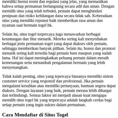
memiliki lisensi resmi dan regulasi yang jelas, yang memastikan
bahwa setiap permainan berlangsung secara adil dan aman. Dengan
memilih situs yang telah terbukti, pemain dapat menghindari
penipuan dan risiko kehilangan dana secara tidak sah. Keberadaan
situs yang memiliki reputasi baik memberikan rasa aman dan
nyaman saat bermain togel hk.
Selain itu, situs togel terpercaya juga menawarkan berbagai
keuntungan dan fitur menarik. Mereka sering kali menyediakan
berbagai jenis permainan togel yang dapat diakses oleh pemain,
sehingga memberikan banyak pilihan. Selain itu, bonus dan promosi
menarik sering kali tersedia bagi pemain baru maupun yang sudah
lama. Hal ini dapat meningkatkan peluang pemain dalam meraih
kemenangan serta menambah pengalaman bermain yang lebih
menyenangkan.
Tidak kalah penting, situs yang tepercaya biasanya memiliki sistem
customer service yang responsif dan profesional. Jika pemain
mengalami kesulitan atau memiliki pertanyaan, bantuan segera dapat
diakses. Dengan layanan yang baik, pemain merasa lebih dihargai
dan terlindungi. Semua faktor ini menjadi alasan kuat mengapa
memilih situs togel hk yang terpercaya adalah langkah cerdas bagi
setiap pemain yang ingin sukses dalam permainan.
Cara Mendaftar di Situs Togel