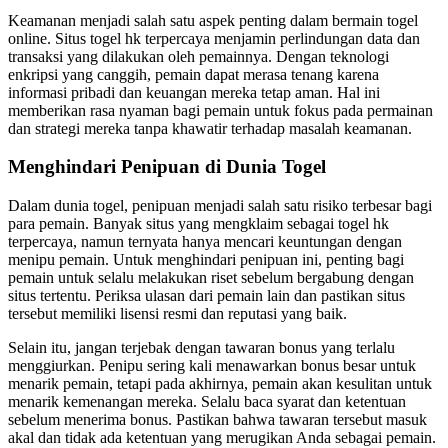
Keamanan menjadi salah satu aspek penting dalam bermain togel
online. Situs togel hk terpercaya menjamin perlindungan data dan
transaksi yang dilakukan oleh pemainnya. Dengan teknologi
enkripsi yang canggih, pemain dapat merasa tenang karena
informasi pribadi dan keuangan mereka tetap aman. Hal ini
memberikan rasa nyaman bagi pemain untuk fokus pada permainan
dan strategi mereka tanpa khawatir terhadap masalah keamanan.
Menghindari Penipuan di Dunia Togel
Dalam dunia togel, penipuan menjadi salah satu risiko terbesar bagi
para pemain. Banyak situs yang mengklaim sebagai togel hk
terpercaya, namun ternyata hanya mencari keuntungan dengan
menipu pemain. Untuk menghindari penipuan ini, penting bagi
pemain untuk selalu melakukan riset sebelum bergabung dengan
situs tertentu. Periksa ulasan dari pemain lain dan pastikan situs
tersebut memiliki lisensi resmi dan reputasi yang baik.
Selain itu, jangan terjebak dengan tawaran bonus yang terlalu
menggiurkan. Penipu sering kali menawarkan bonus besar untuk
menarik pemain, tetapi pada akhirnya, pemain akan kesulitan untuk
menarik kemenangan mereka. Selalu baca syarat dan ketentuan
sebelum menerima bonus. Pastikan bahwa tawaran tersebut masuk
akal dan tidak ada ketentuan yang merugikan Anda sebagai pemain.