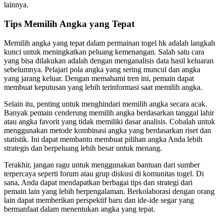
lainnya.
Tips Memilih Angka yang Tepat
Memilih angka yang tepat dalam permainan togel hk adalah langkah
kunci untuk meningkatkan peluang kemenangan. Salah satu cara
yang bisa dilakukan adalah dengan menganalisis data hasil keluaran
sebelumnya. Pelajari pola angka yang sering muncul dan angka
yang jarang keluar. Dengan memahami tren ini, pemain dapat
membuat keputusan yang lebih terinformasi saat memilih angka.
Selain itu, penting untuk menghindari memilih angka secara acak.
Banyak pemain cenderung memilih angka berdasarkan tanggal lahir
atau angka favorit yang tidak memiliki dasar analisis. Cobalah untuk
menggunakan metode kombinasi angka yang berdasarkan riset dan
statistik. Ini dapat membantu membuat pilihan angka Anda lebih
strategis dan berpeluang lebih besar untuk menang.
Terakhir, jangan ragu untuk menggunakan bantuan dari sumber
terpercaya seperti forum atau grup diskusi di komunitas togel. Di
sana, Anda dapat mendapatkan berbagai tips dan strategi dari
pemain lain yang lebih berpengalaman. Berkolaborasi dengan orang
lain dapat memberikan perspektif baru dan ide-ide segar yang
bermanfaat dalam menentukan angka yang tepat.