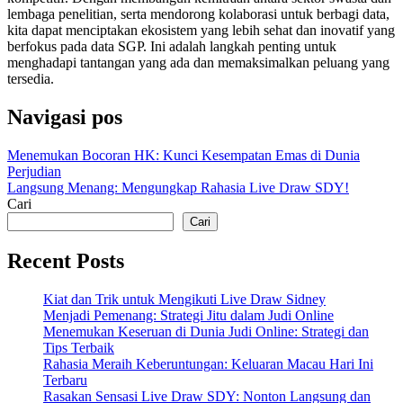
lembaga penelitian, serta mendorong kolaborasi untuk berbagi data,
kita dapat menciptakan ekosistem yang lebih sehat dan inovatif yang
berfokus pada data SGP. Ini adalah langkah penting untuk
menghadapi tantangan yang ada dan memaksimalkan peluang yang
tersedia.
Navigasi pos
Menemukan Bocoran HK: Kunci Kesempatan Emas di Dunia
Perjudian
Langsung Menang: Mengungkap Rahasia Live Draw SDY!
Cari
Cari
Recent Posts
Kiat dan Trik untuk Mengikuti Live Draw Sidney
Menjadi Pemenang: Strategi Jitu dalam Judi Online
Menemukan Keseruan di Dunia Judi Online: Strategi dan
Tips Terbaik
Rahasia Meraih Keberuntungan: Keluaran Macau Hari Ini
Terbaru
Rasakan Sensasi Live Draw SDY: Nonton Langsung dan