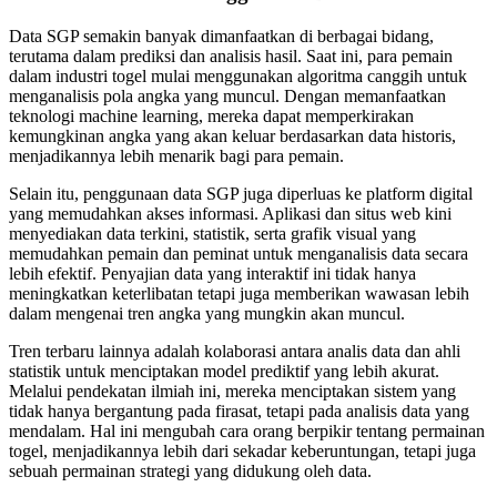
Data SGP semakin banyak dimanfaatkan di berbagai bidang,
terutama dalam prediksi dan analisis hasil. Saat ini, para pemain
dalam industri togel mulai menggunakan algoritma canggih untuk
menganalisis pola angka yang muncul. Dengan memanfaatkan
teknologi machine learning, mereka dapat memperkirakan
kemungkinan angka yang akan keluar berdasarkan data historis,
menjadikannya lebih menarik bagi para pemain.
Selain itu, penggunaan data SGP juga diperluas ke platform digital
yang memudahkan akses informasi. Aplikasi dan situs web kini
menyediakan data terkini, statistik, serta grafik visual yang
memudahkan pemain dan peminat untuk menganalisis data secara
lebih efektif. Penyajian data yang interaktif ini tidak hanya
meningkatkan keterlibatan tetapi juga memberikan wawasan lebih
dalam mengenai tren angka yang mungkin akan muncul.
Tren terbaru lainnya adalah kolaborasi antara analis data dan ahli
statistik untuk menciptakan model prediktif yang lebih akurat.
Melalui pendekatan ilmiah ini, mereka menciptakan sistem yang
tidak hanya bergantung pada firasat, tetapi pada analisis data yang
mendalam. Hal ini mengubah cara orang berpikir tentang permainan
togel, menjadikannya lebih dari sekadar keberuntungan, tetapi juga
sebuah permainan strategi yang didukung oleh data.