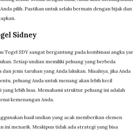
Anda pilih. Pastikan untuk selalu bermain dengan bijak dan
tapkan.
gel Sidney
au Togel SDY sangat bergantung pada kombinasi angka ya
uhan. Setiap undian memiliki peluang yang berbeda
 dan jenis taruhan yang Anda lakukan. Misalnya, jika Anda
entu, peluang Anda untuk menang akan lebih kecil
yang lebih luas. Memahami struktur peluang ini adalah
tensi kemenangan Anda.
menggunakan hasil undian yang acak memberikan elemen
ini menarik. Meskipun tidak ada strategi yang bisa