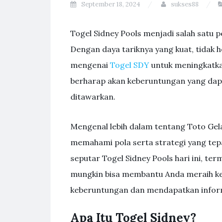
September 18, 2024
sukses88
Togel Sidney Pools menjadi salah satu p
Dengan daya tariknya yang kuat, tidak h
mengenai
Togel SDY
untuk meningkatka
berharap akan keberuntungan yang da
ditawarkan.
Mengenal lebih dalam tentang Toto Gelap
memahami pola serta strategi yang tepa
seputar Togel Sidney Pools hari ini, t
mungkin bisa membantu Anda meraih ke
keberuntungan dan mendapatkan inform
Apa Itu Togel Sidney?