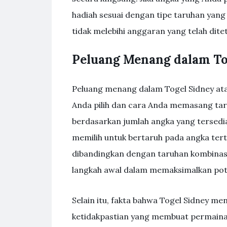
hadiah sesuai dengan tipe taruhan yang 
tidak melebihi anggaran yang telah dite
Peluang Menang dalam To
Peluang menang dalam Togel Sidney at
Anda pilih dan cara Anda memasang tar
berdasarkan jumlah angka yang tersedia
memilih untuk bertaruh pada angka tert
dibandingkan dengan taruhan kombinasi 
langkah awal dalam memaksimalkan po
Selain itu, fakta bahwa Togel Sidney 
ketidakpastian yang membuat permainan 