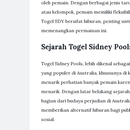
oleh pemain. Dengan berbagai jenis taru
atau kelompok, pemain memiliki fleksib
Togel SDY bersifat hiburan, penting unt
memenangkan permainan ini.
Sejarah Togel Sidney Pool
Togel Sidney Pools, lebih dikenal sebag
yang populer di Australia, khususnya di 
menarik perhatian banyak pemain kare
menarik. Dengan latar belakang sejarah
bagian dari budaya perjudian di Austral
memberikan alternatif hiburan bagi pub
sosial.