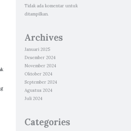
Tidak ada komentar untuk
ditampilkan.
Archives
Januari 2025
Desember 2024
November 2024
ak
Oktober 2024
September 2024
ng
Agustus 2024
Juli 2024
Categories