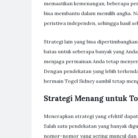
memastikan kemenangan, beberapa pema
bisa membantu dalam memilih angka. Na
peristiwa independen, sehingga hasil s
Strategi lain yang bisa dipertimbangka
batas untuk seberapa banyak yang Anda
menjaga permainan Anda tetap menyena
Dengan pendekatan yang lebih terkenda
bermain Togel Sidney sambil tetap men
Strategi Menang untuk T
Menerapkan strategi yang efektif dapa
Salah satu pendekatan yang banyak digu
nomor-nomor yang sering muncul dan y