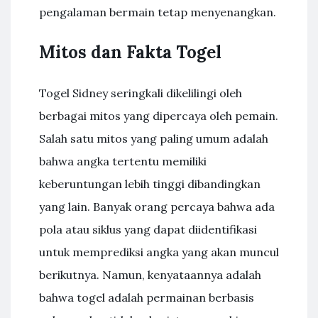
pengalaman bermain tetap menyenangkan.
Mitos dan Fakta Togel
Togel Sidney seringkali dikelilingi oleh
berbagai mitos yang dipercaya oleh pemain.
Salah satu mitos yang paling umum adalah
bahwa angka tertentu memiliki
keberuntungan lebih tinggi dibandingkan
yang lain. Banyak orang percaya bahwa ada
pola atau siklus yang dapat diidentifikasi
untuk memprediksi angka yang akan muncul
berikutnya. Namun, kenyataannya adalah
bahwa togel adalah permainan berbasis