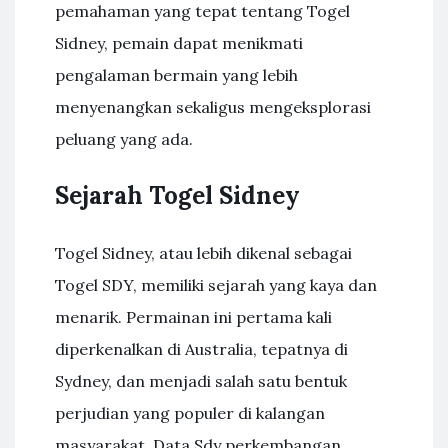
pemahaman yang tepat tentang Togel
Sidney, pemain dapat menikmati
pengalaman bermain yang lebih
menyenangkan sekaligus mengeksplorasi
peluang yang ada.
Sejarah Togel Sidney
Togel Sidney, atau lebih dikenal sebagai
Togel SDY, memiliki sejarah yang kaya dan
menarik. Permainan ini pertama kali
diperkenalkan di Australia, tepatnya di
Sydney, dan menjadi salah satu bentuk
perjudian yang populer di kalangan
masyarakat. Data Sdy perkembangan