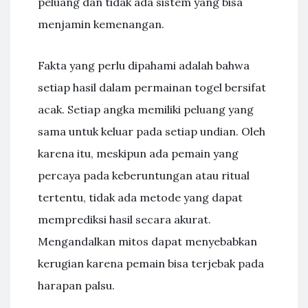
peluang dan tidak ada sistem yang bisa
menjamin kemenangan.
Fakta yang perlu dipahami adalah bahwa
setiap hasil dalam permainan togel bersifat
acak. Setiap angka memiliki peluang yang
sama untuk keluar pada setiap undian. Oleh
karena itu, meskipun ada pemain yang
percaya pada keberuntungan atau ritual
tertentu, tidak ada metode yang dapat
memprediksi hasil secara akurat.
Mengandalkan mitos dapat menyebabkan
kerugian karena pemain bisa terjebak pada
harapan palsu.