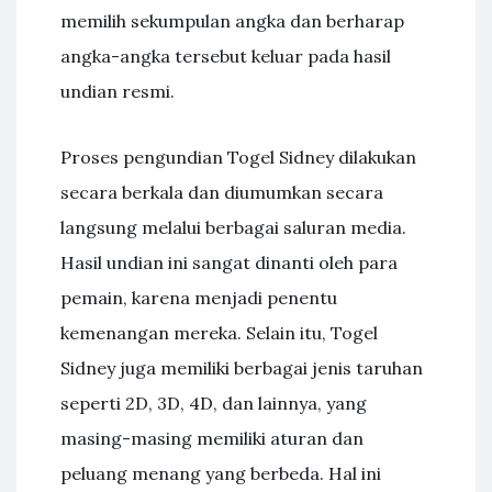
memilih sekumpulan angka dan berharap
angka-angka tersebut keluar pada hasil
undian resmi.
Proses pengundian Togel Sidney dilakukan
secara berkala dan diumumkan secara
langsung melalui berbagai saluran media.
Hasil undian ini sangat dinanti oleh para
pemain, karena menjadi penentu
kemenangan mereka. Selain itu, Togel
Sidney juga memiliki berbagai jenis taruhan
seperti 2D, 3D, 4D, dan lainnya, yang
masing-masing memiliki aturan dan
peluang menang yang berbeda. Hal ini