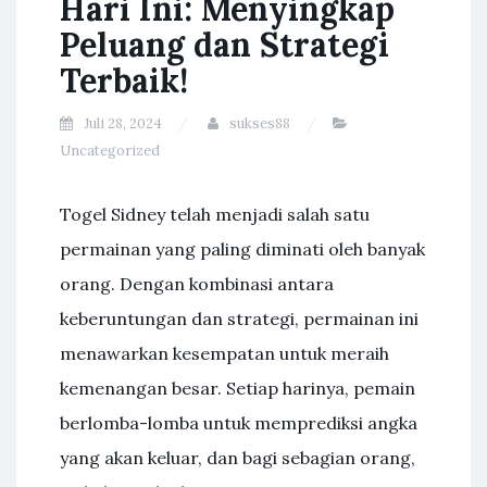
Hari Ini: Menyingkap
Peluang dan Strategi
Terbaik!
Juli 28, 2024
sukses88
Uncategorized
Togel Sidney telah menjadi salah satu
permainan yang paling diminati oleh banyak
orang. Dengan kombinasi antara
keberuntungan dan strategi, permainan ini
menawarkan kesempatan untuk meraih
kemenangan besar. Setiap harinya, pemain
berlomba-lomba untuk memprediksi angka
yang akan keluar, dan bagi sebagian orang,