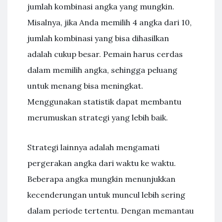
jumlah kombinasi angka yang mungkin.
Misalnya, jika Anda memilih 4 angka dari 10,
jumlah kombinasi yang bisa dihasilkan
adalah cukup besar. Pemain harus cerdas
dalam memilih angka, sehingga peluang
untuk menang bisa meningkat.
Menggunakan statistik dapat membantu
merumuskan strategi yang lebih baik.
Strategi lainnya adalah mengamati
pergerakan angka dari waktu ke waktu.
Beberapa angka mungkin menunjukkan
kecenderungan untuk muncul lebih sering
dalam periode tertentu. Dengan memantau