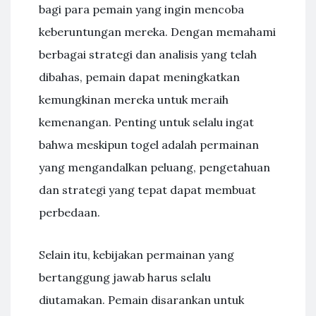
bagi para pemain yang ingin mencoba
keberuntungan mereka. Dengan memahami
berbagai strategi dan analisis yang telah
dibahas, pemain dapat meningkatkan
kemungkinan mereka untuk meraih
kemenangan. Penting untuk selalu ingat
bahwa meskipun togel adalah permainan
yang mengandalkan peluang, pengetahuan
dan strategi yang tepat dapat membuat
perbedaan.
Selain itu, kebijakan permainan yang
bertanggung jawab harus selalu
diutamakan. Pemain disarankan untuk