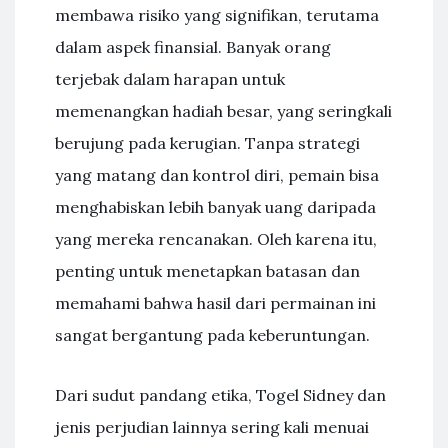
membawa risiko yang signifikan, terutama
dalam aspek finansial. Banyak orang
terjebak dalam harapan untuk
memenangkan hadiah besar, yang seringkali
berujung pada kerugian. Tanpa strategi
yang matang dan kontrol diri, pemain bisa
menghabiskan lebih banyak uang daripada
yang mereka rencanakan. Oleh karena itu,
penting untuk menetapkan batasan dan
memahami bahwa hasil dari permainan ini
sangat bergantung pada keberuntungan.
Dari sudut pandang etika, Togel Sidney dan
jenis perjudian lainnya sering kali menuai