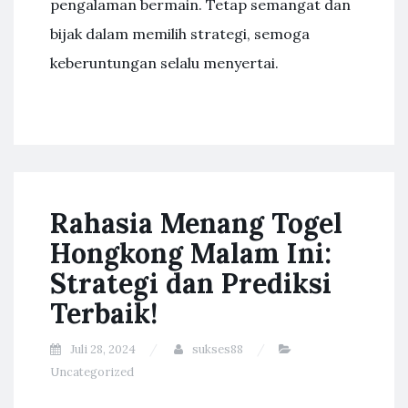
pengalaman bermain. Tetap semangat dan
bijak dalam memilih strategi, semoga
keberuntungan selalu menyertai.
Rahasia Menang Togel
Hongkong Malam Ini:
Strategi dan Prediksi
Terbaik!
Juli 28, 2024
sukses88
Uncategorized