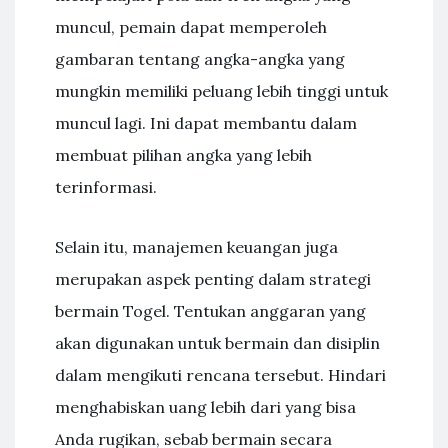
muncul, pemain dapat memperoleh
gambaran tentang angka-angka yang
mungkin memiliki peluang lebih tinggi untuk
muncul lagi. Ini dapat membantu dalam
membuat pilihan angka yang lebih
terinformasi.
Selain itu, manajemen keuangan juga
merupakan aspek penting dalam strategi
bermain Togel. Tentukan anggaran yang
akan digunakan untuk bermain dan disiplin
dalam mengikuti rencana tersebut. Hindari
menghabiskan uang lebih dari yang bisa
Anda rugikan, sebab bermain secara