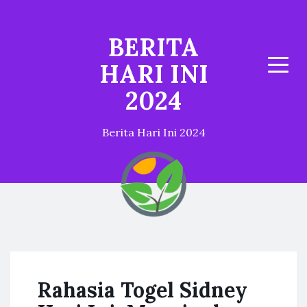
BERITA
HARI INI
Menu
2024
Berita Hari Ini 2024
Rahasia Togel Sidney