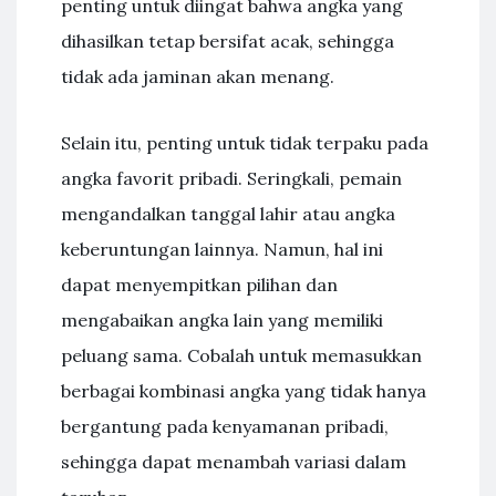
penting untuk diingat bahwa angka yang
dihasilkan tetap bersifat acak, sehingga
tidak ada jaminan akan menang.
Selain itu, penting untuk tidak terpaku pada
angka favorit pribadi. Seringkali, pemain
mengandalkan tanggal lahir atau angka
keberuntungan lainnya. Namun, hal ini
dapat menyempitkan pilihan dan
mengabaikan angka lain yang memiliki
peluang sama. Cobalah untuk memasukkan
berbagai kombinasi angka yang tidak hanya
bergantung pada kenyamanan pribadi,
sehingga dapat menambah variasi dalam