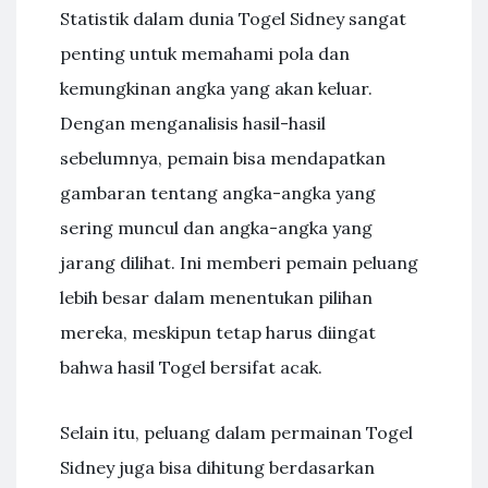
Statistik dalam dunia Togel Sidney sangat
penting untuk memahami pola dan
kemungkinan angka yang akan keluar.
Dengan menganalisis hasil-hasil
sebelumnya, pemain bisa mendapatkan
gambaran tentang angka-angka yang
sering muncul dan angka-angka yang
jarang dilihat. Ini memberi pemain peluang
lebih besar dalam menentukan pilihan
mereka, meskipun tetap harus diingat
bahwa hasil Togel bersifat acak.
Selain itu, peluang dalam permainan Togel
Sidney juga bisa dihitung berdasarkan