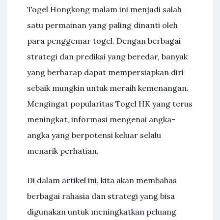
Togel Hongkong malam ini menjadi salah
satu permainan yang paling dinanti oleh
para penggemar togel. Dengan berbagai
strategi dan prediksi yang beredar, banyak
yang berharap dapat mempersiapkan diri
sebaik mungkin untuk meraih kemenangan.
Mengingat popularitas Togel HK yang terus
meningkat, informasi mengenai angka-
angka yang berpotensi keluar selalu
menarik perhatian.
Di dalam artikel ini, kita akan membahas
berbagai rahasia dan strategi yang bisa
digunakan untuk meningkatkan peluang