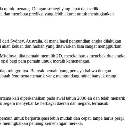
da untuk menang. Dengan strategi yang tepat dan sedikit
gka dan membuat prediksi yang lebih akurat untuk meningkatkan
al dari Sydney, Australia, di mana hasil pengundian angka dilakukan
akan keluar, dan hadiah yang ditawarkan bisa sangat menggiurkan.
. Misalnya, jika pemain memilih 2D, mereka harus menebak dua angka
ak opsi bagi para pemain untuk meraih kemenangan.
 setiap minggunya. Banyak pemain yang percaya bahwa dengan
 sebuah fenomena menarik yang mengundang minat banyak orang.
pertama kali diperkenalkan pada awal tahun 2000-an dan telah menarik
ni segera menyebar ke berbagai daerah dan negara, termasuk
emain untuk berpartisipasi lebih mudah dan cepat, tanpa harus pergi
ntuk meningkatkan peluang kemenangan mereka.