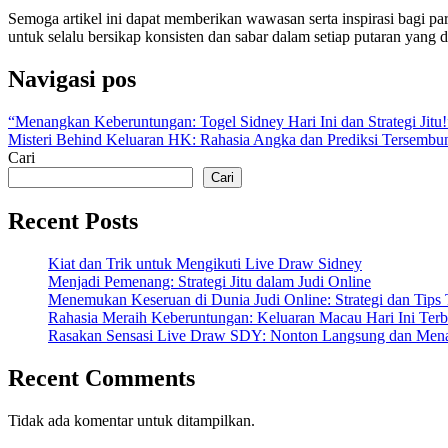
Semoga artikel ini dapat memberikan wawasan serta inspirasi bagi pa
untuk selalu bersikap konsisten dan sabar dalam setiap putaran yang di
Navigasi pos
“Menangkan Keberuntungan: Togel Sidney Hari Ini dan Strategi Jitu!
Misteri Behind Keluaran HK: Rahasia Angka dan Prediksi Tersembu
Cari
Cari
Recent Posts
Kiat dan Trik untuk Mengikuti Live Draw Sidney
Menjadi Pemenang: Strategi Jitu dalam Judi Online
Menemukan Keseruan di Dunia Judi Online: Strategi dan Tips 
Rahasia Meraih Keberuntungan: Keluaran Macau Hari Ini Terb
Rasakan Sensasi Live Draw SDY: Nonton Langsung dan Mena
Recent Comments
Tidak ada komentar untuk ditampilkan.