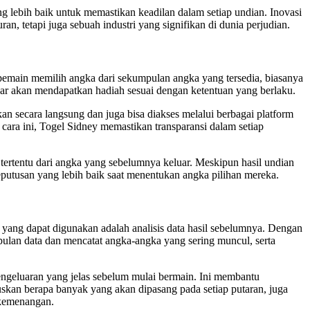
 lebih baik untuk memastikan keadilan dalam setiap undian. Inovasi
, tetapi juga sebuah industri yang signifikan di dunia perjudian.
 pemain memilih angka dari sekumpulan angka yang tersedia, biasanya
luar akan mendapatkan hadiah sesuai dengan ketentuan yang berlaku.
secara langsung dan juga bisa diakses melalui berbagai platform
cara ini, Togel Sidney memastikan transparansi dalam setiap
 tertentu dari angka yang sebelumnya keluar. Meskipun hasil undian
putusan yang lebih baik saat menentukan angka pilihan mereka.
yang dapat digunakan adalah analisis data hasil sebelumnya. Dengan
ulan data dan mencatat angka-angka yang sering muncul, serta
engeluaran yang jelas sebelum mulai bermain. Ini membantu
kan berapa banyak yang akan dipasang pada setiap putaran, juga
 kemenangan.