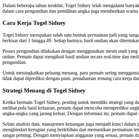
Dalam beberapa tahun terakhir, Togel Sidney telah mengalami banyak
dalam cara pengundian dan pemilihan angka juga memberikan warna bar
Cara Kerja Togel Sidney
Togel Sidney merupakan salah satu bentuk permainan judi yang sangat
berkisar dari 1 hingga 49. Setiap harinya, hasil undian akan ditent
Proses pengundian dilakukan dengan menggunakan mesin undi yang me
online. Pemain dapat mengikuti hasil undian secara real-time dan me
pengundian.
Untuk meningkatkan peluang menang, para pemain sering menggunakan b
tidak dapat diprediksi dengan pasti, pemahaman tentang cara kerja 
Strategi Menang di Togel Sidney
Ketika bermain Togel Sidney, penting untuk memiliki strategi yang 
melihat pola hasil keluaran, pemain dapat mencoba memprediksi ang
angka-angka yang jarang keluar. Dengan informasi ini, pemain dapat
Selain analisis data, manajemen keuangan juga menjadi kunci dalam
menghindari kerugian yang berlebihan dan memastikan permainan tet
sangat penting. Dengan menyiapkan anggaran yang sesuai, pemain da