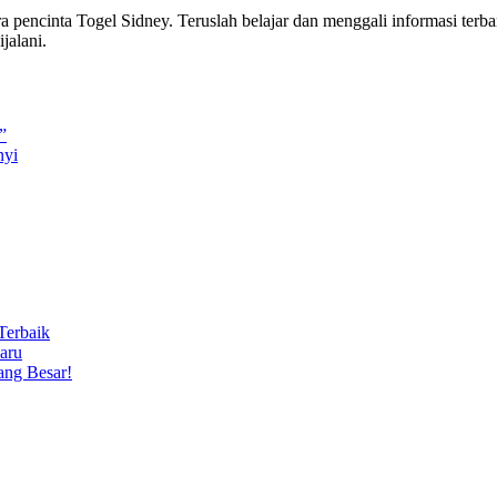
ra pencinta Togel Sidney. Teruslah belajar dan menggali informasi te
jalani.
”
nyi
Terbaik
aru
ng Besar!