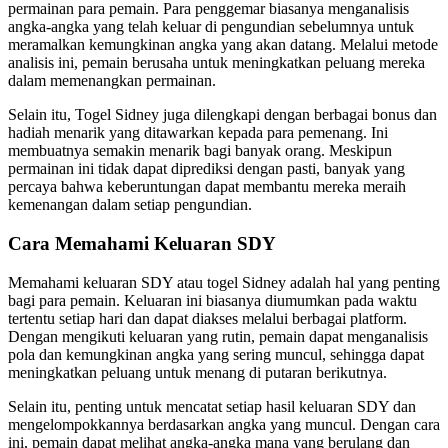
permainan para pemain. Para penggemar biasanya menganalisis
angka-angka yang telah keluar di pengundian sebelumnya untuk
meramalkan kemungkinan angka yang akan datang. Melalui metode
analisis ini, pemain berusaha untuk meningkatkan peluang mereka
dalam memenangkan permainan.
Selain itu, Togel Sidney juga dilengkapi dengan berbagai bonus dan
hadiah menarik yang ditawarkan kepada para pemenang. Ini
membuatnya semakin menarik bagi banyak orang. Meskipun
permainan ini tidak dapat diprediksi dengan pasti, banyak yang
percaya bahwa keberuntungan dapat membantu mereka meraih
kemenangan dalam setiap pengundian.
Cara Memahami Keluaran SDY
Memahami keluaran SDY atau togel Sidney adalah hal yang penting
bagi para pemain. Keluaran ini biasanya diumumkan pada waktu
tertentu setiap hari dan dapat diakses melalui berbagai platform.
Dengan mengikuti keluaran yang rutin, pemain dapat menganalisis
pola dan kemungkinan angka yang sering muncul, sehingga dapat
meningkatkan peluang untuk menang di putaran berikutnya.
Selain itu, penting untuk mencatat setiap hasil keluaran SDY dan
mengelompokkannya berdasarkan angka yang muncul. Dengan cara
ini, pemain dapat melihat angka-angka mana yang berulang dan