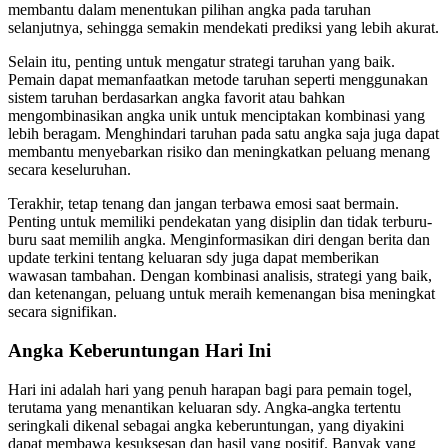
membantu dalam menentukan pilihan angka pada taruhan
selanjutnya, sehingga semakin mendekati prediksi yang lebih akurat.
Selain itu, penting untuk mengatur strategi taruhan yang baik.
Pemain dapat memanfaatkan metode taruhan seperti menggunakan
sistem taruhan berdasarkan angka favorit atau bahkan
mengombinasikan angka unik untuk menciptakan kombinasi yang
lebih beragam. Menghindari taruhan pada satu angka saja juga dapat
membantu menyebarkan risiko dan meningkatkan peluang menang
secara keseluruhan.
Terakhir, tetap tenang dan jangan terbawa emosi saat bermain.
Penting untuk memiliki pendekatan yang disiplin dan tidak terburu-
buru saat memilih angka. Menginformasikan diri dengan berita dan
update terkini tentang keluaran sdy juga dapat memberikan
wawasan tambahan. Dengan kombinasi analisis, strategi yang baik,
dan ketenangan, peluang untuk meraih kemenangan bisa meningkat
secara signifikan.
Angka Keberuntungan Hari Ini
Hari ini adalah hari yang penuh harapan bagi para pemain togel,
terutama yang menantikan keluaran sdy. Angka-angka tertentu
seringkali dikenal sebagai angka keberuntungan, yang diyakini
dapat membawa kesuksesan dan hasil yang positif. Banyak yang