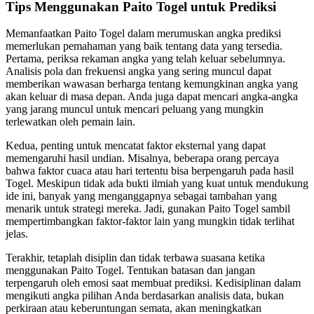
Tips Menggunakan Paito Togel untuk Prediksi
Memanfaatkan Paito Togel dalam merumuskan angka prediksi
memerlukan pemahaman yang baik tentang data yang tersedia.
Pertama, periksa rekaman angka yang telah keluar sebelumnya.
Analisis pola dan frekuensi angka yang sering muncul dapat
memberikan wawasan berharga tentang kemungkinan angka yang
akan keluar di masa depan. Anda juga dapat mencari angka-angka
yang jarang muncul untuk mencari peluang yang mungkin
terlewatkan oleh pemain lain.
Kedua, penting untuk mencatat faktor eksternal yang dapat
memengaruhi hasil undian. Misalnya, beberapa orang percaya
bahwa faktor cuaca atau hari tertentu bisa berpengaruh pada hasil
Togel. Meskipun tidak ada bukti ilmiah yang kuat untuk mendukung
ide ini, banyak yang menganggapnya sebagai tambahan yang
menarik untuk strategi mereka. Jadi, gunakan Paito Togel sambil
mempertimbangkan faktor-faktor lain yang mungkin tidak terlihat
jelas.
Terakhir, tetaplah disiplin dan tidak terbawa suasana ketika
menggunakan Paito Togel. Tentukan batasan dan jangan
terpengaruh oleh emosi saat membuat prediksi. Kedisiplinan dalam
mengikuti angka pilihan Anda berdasarkan analisis data, bukan
perkiraan atau keberuntungan semata, akan meningkatkan