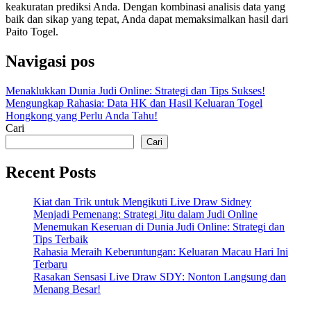
keakuratan prediksi Anda. Dengan kombinasi analisis data yang
baik dan sikap yang tepat, Anda dapat memaksimalkan hasil dari
Paito Togel.
Navigasi pos
Menaklukkan Dunia Judi Online: Strategi dan Tips Sukses!
Mengungkap Rahasia: Data HK dan Hasil Keluaran Togel
Hongkong yang Perlu Anda Tahu!
Cari
Cari
Recent Posts
Kiat dan Trik untuk Mengikuti Live Draw Sidney
Menjadi Pemenang: Strategi Jitu dalam Judi Online
Menemukan Keseruan di Dunia Judi Online: Strategi dan
Tips Terbaik
Rahasia Meraih Keberuntungan: Keluaran Macau Hari Ini
Terbaru
Rasakan Sensasi Live Draw SDY: Nonton Langsung dan
Menang Besar!