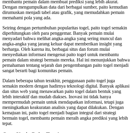
membantu pemain dalam membuat prediksi yang lebih akurat.
Dengan mengumpulkan data dari berbagai sumber, paito kemudian
dirumuskan menjadi tabel atau grafik, yang memudahkan pemain
memahami pola yang ada.
Seiring dengan pertumbuhan popularitas togel, paito togel semakin
diperhitungkan oleh para penggemar. Banyak pemain mulai
menyadari bahwa melihat angka-angka yang sering muncul dan
angka-angka yang jarang keluar dapat memberikan insight yang
berharga. Oleh karena itu, berbagai situs dan forum mulai
menyediakan informasi mengenai paito togel untuk membantu
pemain dalam strategi bermain mereka. Hal ini menunjukkan bahwa
pemahaman tentang sejarah dan pengembangan paito togel menjadi
sangat berarti bagi komunitas pemain.
Dalam beberapa tahun terakhir, penggunaan paito togel juga
semakin modern dengan hadirnya teknologi digital. Banyak aplikasi
dan situs web yang menawarkan paito togel dalam bentuk yang
lebih interaktif dan mudah diakses. Inovasi ini tidak hanya
mempermudah pemain untuk mendapatkan informasi, tetapi juga
meningkatkan keakuratan analisis yang dapat dilakukan. Dengan
kemajuan ini, paito togel menjadi bagian integral dari strategi
bermain togel, membantu pemain meraih angka prediksi yang lebih
tepat.