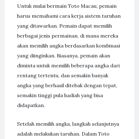
Untuk mulai bermain Toto Macau, pemain
harus memahami cara kerja sistem taruhan
yang ditawarkan. Pemain dapat memilih
berbagai jenis permainan, di mana mereka
akan memilih angka berdasarkan kombinasi
yang diinginkan. Biasanya, pemain akan
diminta untuk memilih beberapa angka dari
rentang tertentu, dan semakin banyak
angka yang berhasil ditebak dengan tepat,
semakin tinggi pula hadiah yang bisa
didapatkan.
Setelah memilih angka, langkah selanjutnya
adalah melakukan taruhan. Dalam Toto