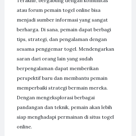
Terakhir, bergabung dengan komunitas
atau forum pemain togel online bisa
menjadi sumber informasi yang sangat
berharga. Di sana, pemain dapat berbagi
tips, strategi, dan pengalaman dengan
sesama penggemar togel. Mendengarkan
saran dari orang lain yang sudah
berpengalaman dapat memberikan
perspektif baru dan membantu pemain
memperbaiki strategi bermain mereka.
Dengan mengeksplorasi berbagai
pandangan dan teknik, pemain akan lebih
siap menghadapi permainan di situs togel
online.