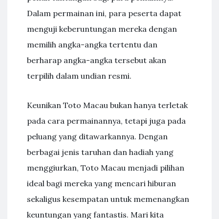
Dalam permainan ini, para peserta dapat
menguji keberuntungan mereka dengan
memilih angka-angka tertentu dan
berharap angka-angka tersebut akan
terpilih dalam undian resmi.
Keunikan Toto Macau bukan hanya terletak
pada cara permainannya, tetapi juga pada
peluang yang ditawarkannya. Dengan
berbagai jenis taruhan dan hadiah yang
menggiurkan, Toto Macau menjadi pilihan
ideal bagi mereka yang mencari hiburan
sekaligus kesempatan untuk memenangkan
keuntungan yang fantastis. Mari kita