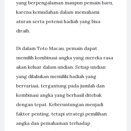
yang berpengalaman maupun pemain baru,
karena kemudahan dalam memahami
aturan serta potensi hadiah yang bisa
diraih.
Di dalam Toto Macau, pemain dapat
memilih kombinasi angka yang mereka rasa
akan keluar dalam undian. Setiap undian
yang dilakukan memiliki hadiah yang
bervariasi, tergantung pada jumlah dan
kombinasi angka yang berhasil ditebak
dengan tepat. Keberuntungan menjadi
faktor penting, tetapi strategi pemilihan
angka dan pemahaman terhadap