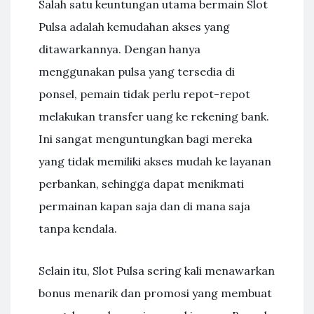
Salah satu keuntungan utama bermain Slot
Pulsa adalah kemudahan akses yang
ditawarkannya. Dengan hanya
menggunakan pulsa yang tersedia di
ponsel, pemain tidak perlu repot-repot
melakukan transfer uang ke rekening bank.
Ini sangat menguntungkan bagi mereka
yang tidak memiliki akses mudah ke layanan
perbankan, sehingga dapat menikmati
permainan kapan saja dan di mana saja
tanpa kendala.
Selain itu, Slot Pulsa sering kali menawarkan
bonus menarik dan promosi yang membuat