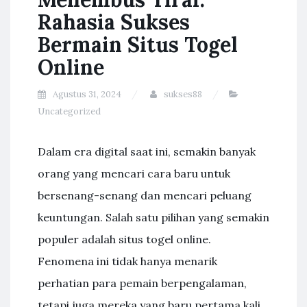
Rahasia Sukses
Bermain Situs Togel
Online
Agustus 31, 2024
sukses88
Uncategorized
Dalam era digital saat ini, semakin banyak
orang yang mencari cara baru untuk
bersenang-senang dan mencari peluang
keuntungan. Salah satu pilihan yang semakin
populer adalah situs togel online.
Fenomena ini tidak hanya menarik
perhatian para pemain berpengalaman,
tetapi juga mereka yang baru pertama kali