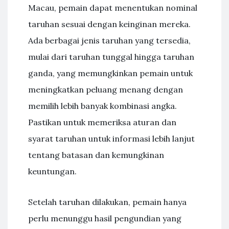
Macau, pemain dapat menentukan nominal
taruhan sesuai dengan keinginan mereka.
Ada berbagai jenis taruhan yang tersedia,
mulai dari taruhan tunggal hingga taruhan
ganda, yang memungkinkan pemain untuk
meningkatkan peluang menang dengan
memilih lebih banyak kombinasi angka.
Pastikan untuk memeriksa aturan dan
syarat taruhan untuk informasi lebih lanjut
tentang batasan dan kemungkinan
keuntungan.
Setelah taruhan dilakukan, pemain hanya
perlu menunggu hasil pengundian yang