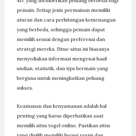
4D, yang memberikan peluang berbeda bagi
pemain. Setiap jenis permainan memiliki
aturan dan cara perhitungan kemenangan
yang berbeda, sehingga pemain dapat
memilih sesuai dengan preferensi dan
strategi mereka. Situs-situs ini biasanya
menyediakan informasi mengenai hasil
undian, statistik, dan tips bermain yang
berguna untuk meningkatkan peluang
sukses.
Keamanan dan kenyamanan adalah hal
penting yang harus diperhatikan saat
memilih situs togel online. Pastikan situs
yang dipilih memiliki lisensi resmi dan