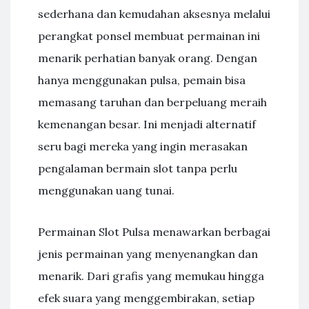
sederhana dan kemudahan aksesnya melalui
perangkat ponsel membuat permainan ini
menarik perhatian banyak orang. Dengan
hanya menggunakan pulsa, pemain bisa
memasang taruhan dan berpeluang meraih
kemenangan besar. Ini menjadi alternatif
seru bagi mereka yang ingin merasakan
pengalaman bermain slot tanpa perlu
menggunakan uang tunai.
Permainan Slot Pulsa menawarkan berbagai
jenis permainan yang menyenangkan dan
menarik. Dari grafis yang memukau hingga
efek suara yang menggembirakan, setiap