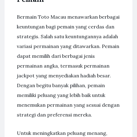
Bermain Toto Macau menawarkan berbagai
keuntungan bagi pemain yang cerdas dan
strategis. Salah satu keuntungannya adalah
variasi permainan yang ditawarkan. Pemain
dapat memilih dari berbagai jenis
permainan angka, termasuk permainan
jackpot yang menyediakan hadiah besar.
Dengan begitu banyak pilihan, pemain
memiliki peluang yang lebih baik untuk
menemukan permainan yang sesuai dengan
strategi dan preferensi mereka.
Untuk meningkatkan peluang menang,