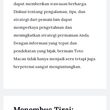
dapat memberikan wawasan berharga.
Diskusi tentang pengalaman, tips, dan
strategi dari pemain lain dapat
memperkaya pengetahuan dan
meningkatkan strategi permainan Anda.
Dengan informasi yang tepat dan
pendekatan yang bijak, bermain Toto
Macau tidak hanya menjadi seru tetapi juga
berpotensi sangat menguntungkan.
Menembus Tirai: