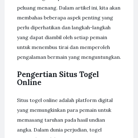
peluang menang. Dalam artikel ini, kita akan
membahas beberapa aspek penting yang
perlu diperhatikan dan langkah-langkah
yang dapat diambil oleh setiap pemain
untuk menembus tirai dan memperoleh
pengalaman bermain yang menguntungkan.
Pengertian Situs Togel
Online
Situs togel online adalah platform digital
yang memungkinkan para pemain untuk
memasang taruhan pada hasil undian
angka. Dalam dunia perjudian, togel