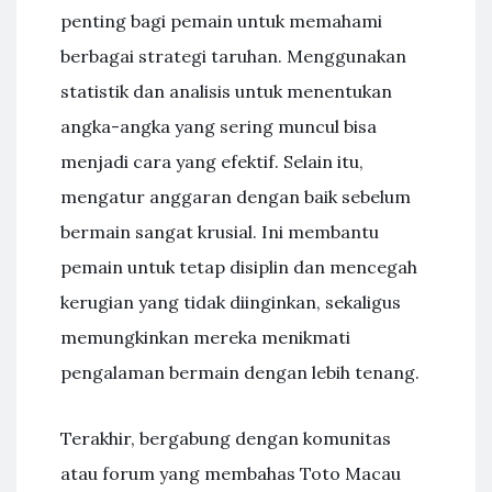
penting bagi pemain untuk memahami
berbagai strategi taruhan. Menggunakan
statistik dan analisis untuk menentukan
angka-angka yang sering muncul bisa
menjadi cara yang efektif. Selain itu,
mengatur anggaran dengan baik sebelum
bermain sangat krusial. Ini membantu
pemain untuk tetap disiplin dan mencegah
kerugian yang tidak diinginkan, sekaligus
memungkinkan mereka menikmati
pengalaman bermain dengan lebih tenang.
Terakhir, bergabung dengan komunitas
atau forum yang membahas Toto Macau