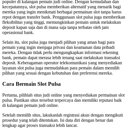
populer di kalangan pemain judi online. Dengan kemudahan dan
kecepatannya, slot pulsa memberikan alternatif yang menarik bagi
mereka yang ingin menikmati berbagai permainan slot tanpa harus
repot dengan transfer bank. Penggunaan slot pulsa juga memberikan
fleksibilitas yang tinggi, memungkinkan pemain untuk melakukan
deposit kapan saja dan di mana saja tanpa terbatas oleh jam
operasional bank.
Selain itu, slot pulsa juga menjadi pilihan yang aman bagi para
pemain yang ingin menjaga privasi dan keamanan data pribadi
mereka. Dengan tidak perlu mengungkapkan informasi rekening
bank, pemain dapat merasa lebih tenang saat melakukan transaksi
deposit. Keberagaman operator telekomunikasi yang menyediakan
layanan slot pulsa juga memudahkan para pemain dalam memilih
pilihan yang sesuai dengan kebutuhan dan preferensi mereka.
Cara Bermain Slot Pulsa
Pertama, pilihlah situs judi online yang menyediakan permainan slot
pulsa. Pastikan situs tersebut terpercaya dan memiliki reputasi baik
di kalangan pemain judi online.
Setelah memilih situs, lakukanlah registrasi akun dengan mengikuti
prosedur yang telah ditentukan. Isi data diri dengan benar dan
lengkap agar proses transaksi lebih lancar.