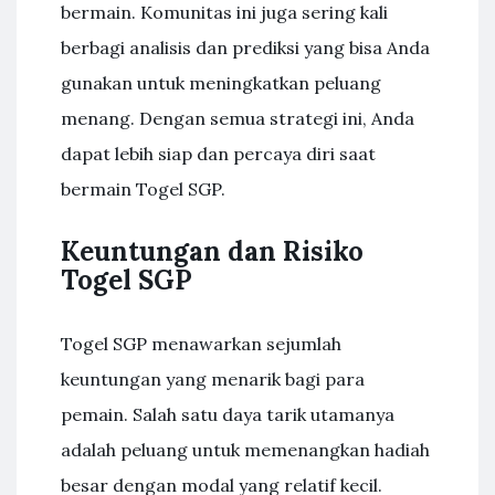
bermain. Komunitas ini juga sering kali
berbagi analisis dan prediksi yang bisa Anda
gunakan untuk meningkatkan peluang
menang. Dengan semua strategi ini, Anda
dapat lebih siap dan percaya diri saat
bermain Togel SGP.
Keuntungan dan Risiko
Togel SGP
Togel SGP menawarkan sejumlah
keuntungan yang menarik bagi para
pemain. Salah satu daya tarik utamanya
adalah peluang untuk memenangkan hadiah
besar dengan modal yang relatif kecil.