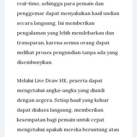
real-time, sehingga para pemain dan
penggemar dapat menyaksikan hasil undian
secara langsung. Ini memberikan
pengalaman yang lebih mendebarkan dan
transparan, karena semua orang dapat
melihat proses pengundian tanpa ada yang
disembunyikan.
Melalui Live Draw HK, peserta dapat
mengetahui angka-angka yang diundi
dengan segera. Setiap hasil yang keluar
dapat diakses langsung, memberikan
kesempatan bagi pemain untuk cepat
mengetahui apakah mereka beruntung atau