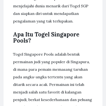
menjelajahi dunia menarik dari Togel SGP
dan siapkan diri untuk mendapatkan
pengalaman yang tak terlupakan.
Apa Itu Togel Singapore
Pools?
Togel Singapore Pools adalah bentuk
permainan judi yang populer di Singapura,
di mana para pemain memasang taruhan
pada angka-angka tertentu yang akan
ditarik secara acak. Permainan ini telah
menjadi salah satu favorit di kalangan
penjudi, berkat kesederhanaan dan peluang