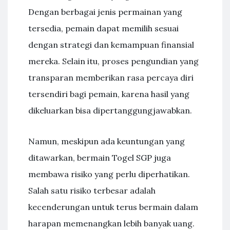
Dengan berbagai jenis permainan yang
tersedia, pemain dapat memilih sesuai
dengan strategi dan kemampuan finansial
mereka. Selain itu, proses pengundian yang
transparan memberikan rasa percaya diri
tersendiri bagi pemain, karena hasil yang
dikeluarkan bisa dipertanggungjawabkan.
Namun, meskipun ada keuntungan yang
ditawarkan, bermain Togel SGP juga
membawa risiko yang perlu diperhatikan.
Salah satu risiko terbesar adalah
kecenderungan untuk terus bermain dalam
harapan memenangkan lebih banyak uang.