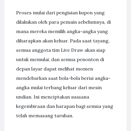
Proses mulai dari pengisian kupon yang
dilakukan oleh para pemain sebelumnya, di
mana mereka memilih angka-angka yang
diharapkan akan keluar. Pada saat tayang,
semua anggota tim Live Draw akan siap
untuk memulai, dan semua penonton di
depan layar dapat melihat momen
mendebarkan saat bola-bola berisi angka-
angka mulai terbang keluar dari mesin
undian. Ini menciptakan suasana
kegembiraan dan harapan bagi semua yang
telah memasang taruhan.