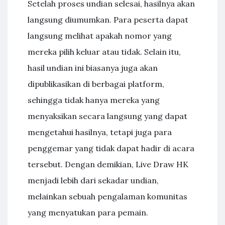
Setelah proses undian selesai, hasilnya akan
langsung diumumkan. Para peserta dapat
langsung melihat apakah nomor yang
mereka pilih keluar atau tidak. Selain itu,
hasil undian ini biasanya juga akan
dipublikasikan di berbagai platform,
sehingga tidak hanya mereka yang
menyaksikan secara langsung yang dapat
mengetahui hasilnya, tetapi juga para
penggemar yang tidak dapat hadir di acara
tersebut. Dengan demikian, Live Draw HK
menjadi lebih dari sekadar undian,
melainkan sebuah pengalaman komunitas
yang menyatukan para pemain.