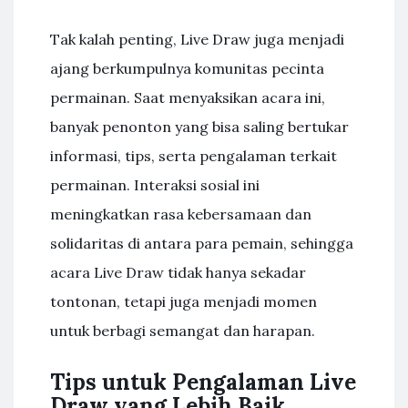
Tak kalah penting, Live Draw juga menjadi
ajang berkumpulnya komunitas pecinta
permainan. Saat menyaksikan acara ini,
banyak penonton yang bisa saling bertukar
informasi, tips, serta pengalaman terkait
permainan. Interaksi sosial ini
meningkatkan rasa kebersamaan dan
solidaritas di antara para pemain, sehingga
acara Live Draw tidak hanya sekadar
tontonan, tetapi juga menjadi momen
untuk berbagi semangat dan harapan.
Tips untuk Pengalaman Live
Draw yang Lebih Baik