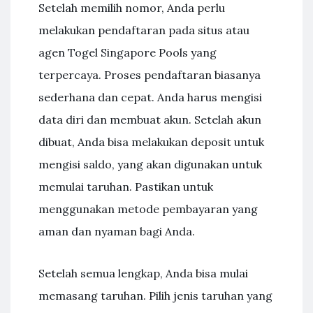
Setelah memilih nomor, Anda perlu
melakukan pendaftaran pada situs atau
agen Togel Singapore Pools yang
terpercaya. Proses pendaftaran biasanya
sederhana dan cepat. Anda harus mengisi
data diri dan membuat akun. Setelah akun
dibuat, Anda bisa melakukan deposit untuk
mengisi saldo, yang akan digunakan untuk
memulai taruhan. Pastikan untuk
menggunakan metode pembayaran yang
aman dan nyaman bagi Anda.
Setelah semua lengkap, Anda bisa mulai
memasang taruhan. Pilih jenis taruhan yang