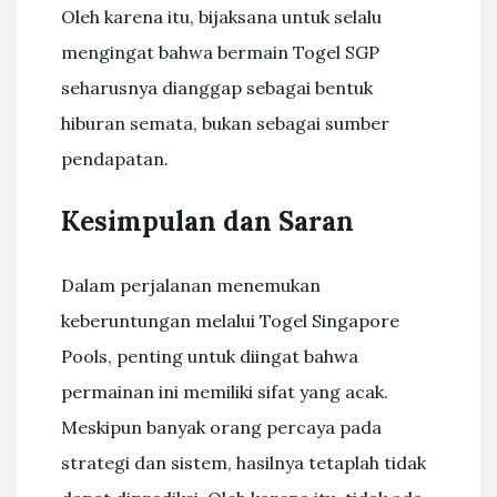
Oleh karena itu, bijaksana untuk selalu
mengingat bahwa bermain Togel SGP
seharusnya dianggap sebagai bentuk
hiburan semata, bukan sebagai sumber
pendapatan.
Kesimpulan dan Saran
Dalam perjalanan menemukan
keberuntungan melalui Togel Singapore
Pools, penting untuk diingat bahwa
permainan ini memiliki sifat yang acak.
Meskipun banyak orang percaya pada
strategi dan sistem, hasilnya tetaplah tidak