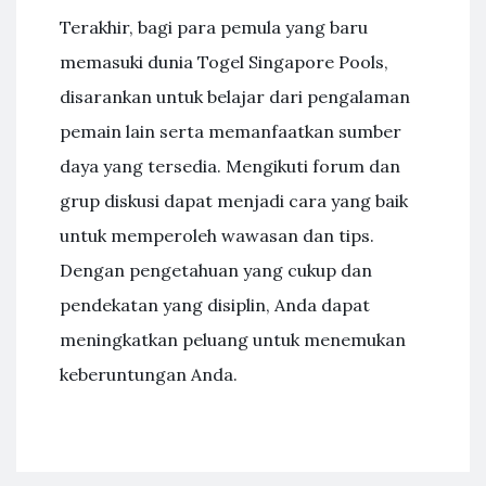
Terakhir, bagi para pemula yang baru
memasuki dunia Togel Singapore Pools,
disarankan untuk belajar dari pengalaman
pemain lain serta memanfaatkan sumber
daya yang tersedia. Mengikuti forum dan
grup diskusi dapat menjadi cara yang baik
untuk memperoleh wawasan dan tips.
Dengan pengetahuan yang cukup dan
pendekatan yang disiplin, Anda dapat
meningkatkan peluang untuk menemukan
keberuntungan Anda.