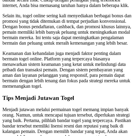
internet, Anda bisa memasang taruhan hanya dalam beberapa klik.
Selain itu, togel online sering kali menyediakan berbagai bonus dan
promosi yang tidak ditemukan di tempat perjudian konvensional.
Dengan bonus pendaftaran, cashback, dan promosi khusus lainnya,
pemain memiliki lebih banyak peluang untuk meningkatkan modal
bermain mereka. Ini tentu saja dapat meningkatkan pengalaman
bermain dan peluang untuk meraih kemenangan yang lebih besar.
Keamanan dan kehandalan juga menjadi faktor penting dalam
bermain togel online. Platform yang terpercaya biasanya
menawarkan sistem keamanan yang ketat untuk melindungi data
pribadi dan transaksi pemain. Dengan sistem pembayaran yang
aman dan layanan pelanggan yang responsif, para pemain dapat
bermain dengan lebih tenang dan fokus pada strategi mereka untuk
memenangkan togel.
Tips Menjadi Jutawan Togel
Menjadi jutawan melalui permainan togel memang impian banyak
orang. Namun, untuk mencapai tujuan tersebut, diperlukan strategi
yang baik. Pertama, pilihlah bandar togel yang terpercaya. Pastikan
bandar tersebut memiliki lisensi resmi dan reputasi yang baik di
kalangan pemain. Dengan memilih bandar yang tepat, Anda akan