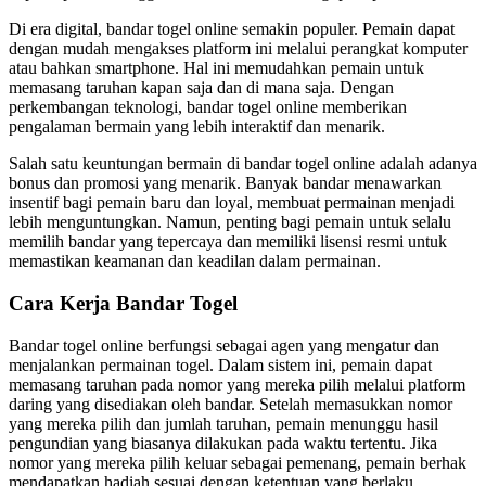
Di era digital, bandar togel online semakin populer. Pemain dapat
dengan mudah mengakses platform ini melalui perangkat komputer
atau bahkan smartphone. Hal ini memudahkan pemain untuk
memasang taruhan kapan saja dan di mana saja. Dengan
perkembangan teknologi, bandar togel online memberikan
pengalaman bermain yang lebih interaktif dan menarik.
Salah satu keuntungan bermain di bandar togel online adalah adanya
bonus dan promosi yang menarik. Banyak bandar menawarkan
insentif bagi pemain baru dan loyal, membuat permainan menjadi
lebih menguntungkan. Namun, penting bagi pemain untuk selalu
memilih bandar yang tepercaya dan memiliki lisensi resmi untuk
memastikan keamanan dan keadilan dalam permainan.
Cara Kerja Bandar Togel
Bandar togel online berfungsi sebagai agen yang mengatur dan
menjalankan permainan togel. Dalam sistem ini, pemain dapat
memasang taruhan pada nomor yang mereka pilih melalui platform
daring yang disediakan oleh bandar. Setelah memasukkan nomor
yang mereka pilih dan jumlah taruhan, pemain menunggu hasil
pengundian yang biasanya dilakukan pada waktu tertentu. Jika
nomor yang mereka pilih keluar sebagai pemenang, pemain berhak
mendapatkan hadiah sesuai dengan ketentuan yang berlaku.