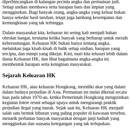
diperbincangkan di kalangan pecinta angka dan permainan judi.
Setiap undian membawa serta harapan baru dan impian yang
menggiurkan. Bagi banyak orang, angka-angka yang keluar bukan
hanya sekedar hasil taruhan, tetapi juga lambang kesempatan dan
kemungkinan yang tak terhingga.
Dalam masyarakat kita, keluaran ini sering kali menjadi bahan
obrolan hangat, terutama ketika banyak yang berharap untuk meraih
keberuntungan. Keluaran HK bukan hanya tentang angka,
melainkan juga kisah-kisah di balik setiap undian, harapan yang
tercipta, dan mimpi yang dikejar. Kini, mari kita telusuri lebih dalam
dunia Keluaran HK, dan lihat bagaimana angka-angka ini
membentuk harapan serta keinginan masyarakat.
Sejarah Keluaran HK
Keluaran HK, atau keluaran Hongkong, memiliki akar yang dalam
dalam budaya perjudian di Asia. Permainan ini mulai dikenal secara
luas pada tahun 1970-an, ketika Pemerintah Hongkong mengizinkan
kegiatan lotere resmi sebagai upaya untuk mengurangi praktik
perjudian ilegal yang marak. Sejak saat itu, Keluaran HK menjadi
salah satu bentuk hiburan yang paling populer di kawasan tersebut,
menarik perhatian banyak masyarakat dengan janji hadiah yang
menggiurkan dan suasana ketegangan yang tak terlupakan.