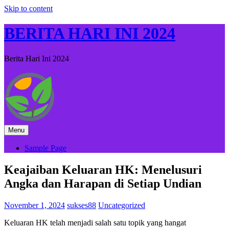
Skip to content
BERITA HARI INI 2024
Berita Hari Ini 2024
Menu
Sample Page
Keajaiban Keluaran HK: Menelusuri
Angka dan Harapan di Setiap Undian
November 1, 2024
sukses88
Uncategorized
Keluaran HK telah menjadi salah satu topik yang hangat