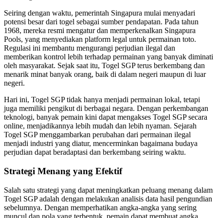
Seiring dengan waktu, pemerintah Singapura mulai menyadari
potensi besar dari togel sebagai sumber pendapatan. Pada tahun
1968, mereka resmi mengatur dan memperkenalkan Singapura
Pools, yang menyediakan platform legal untuk permainan toto.
Regulasi ini membantu mengurangi perjudian ilegal dan
memberikan kontrol lebih terhadap permainan yang banyak diminati
oleh masyarakat. Sejak saat itu, Togel SGP terus berkembang dan
menarik minat banyak orang, baik di dalam negeri maupun di luar
negeri.
Hari ini, Togel SGP tidak hanya menjadi permainan lokal, tetapi
juga memiliki pengikut di berbagai negara. Dengan perkembangan
teknologi, banyak pemain kini dapat mengakses Togel SGP secara
online, menjadikannya lebih mudah dan lebih nyaman. Sejarah
Togel SGP menggambarkan perubahan dari permainan ilegal
menjadi industri yang diatur, mencerminkan bagaimana budaya
perjudian dapat beradaptasi dan berkembang seiring waktu.
Strategi Menang yang Efektif
Salah satu strategi yang dapat meningkatkan peluang menang dalam
Togel SGP adalah dengan melakukan analisis data hasil pengundian
sebelumnya. Dengan memperhatikan angka-angka yang sering
muncul dan pola yang terbentuk, pemain dapat membuat angka