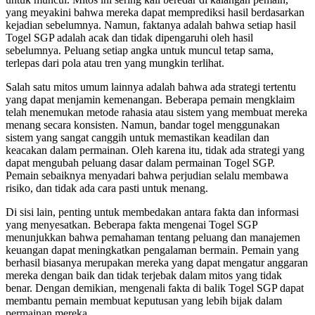
yang meyakini bahwa mereka dapat memprediksi hasil berdasarkan
kejadian sebelumnya. Namun, faktanya adalah bahwa setiap hasil
Togel SGP adalah acak dan tidak dipengaruhi oleh hasil
sebelumnya. Peluang setiap angka untuk muncul tetap sama,
terlepas dari pola atau tren yang mungkin terlihat.
Salah satu mitos umum lainnya adalah bahwa ada strategi tertentu
yang dapat menjamin kemenangan. Beberapa pemain mengklaim
telah menemukan metode rahasia atau sistem yang membuat mereka
menang secara konsisten. Namun, bandar togel menggunakan
sistem yang sangat canggih untuk memastikan keadilan dan
keacakan dalam permainan. Oleh karena itu, tidak ada strategi yang
dapat mengubah peluang dasar dalam permainan Togel SGP.
Pemain sebaiknya menyadari bahwa perjudian selalu membawa
risiko, dan tidak ada cara pasti untuk menang.
Di sisi lain, penting untuk membedakan antara fakta dan informasi
yang menyesatkan. Beberapa fakta mengenai Togel SGP
menunjukkan bahwa pemahaman tentang peluang dan manajemen
keuangan dapat meningkatkan pengalaman bermain. Pemain yang
berhasil biasanya merupakan mereka yang dapat mengatur anggaran
mereka dengan baik dan tidak terjebak dalam mitos yang tidak
benar. Dengan demikian, mengenali fakta di balik Togel SGP dapat
membantu pemain membuat keputusan yang lebih bijak dalam
permainan mereka.