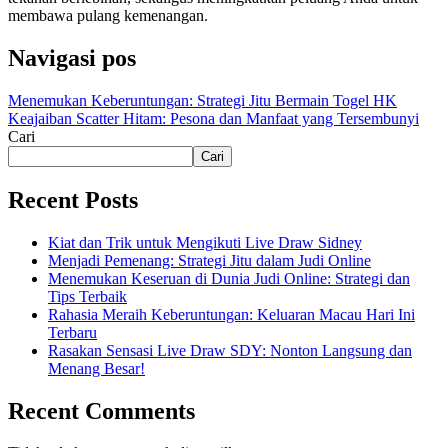
membawa pulang kemenangan.
Navigasi pos
Menemukan Keberuntungan: Strategi Jitu Bermain Togel HK
Keajaiban Scatter Hitam: Pesona dan Manfaat yang Tersembunyi
Cari
Cari
Recent Posts
Kiat dan Trik untuk Mengikuti Live Draw Sidney
Menjadi Pemenang: Strategi Jitu dalam Judi Online
Menemukan Keseruan di Dunia Judi Online: Strategi dan
Tips Terbaik
Rahasia Meraih Keberuntungan: Keluaran Macau Hari Ini
Terbaru
Rasakan Sensasi Live Draw SDY: Nonton Langsung dan
Menang Besar!
Recent Comments