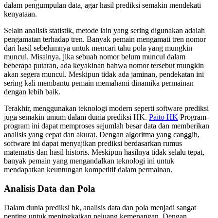
dalam pengumpulan data, agar hasil prediksi semakin mendekati
kenyataan.
Selain analisis statistik, metode lain yang sering digunakan adalah
pengamatan terhadap tren. Banyak pemain mengamati tren nomor
dari hasil sebelumnya untuk mencari tahu pola yang mungkin
muncul. Misalnya, jika sebuah nomor belum muncul dalam
beberapa putaran, ada keyakinan bahwa nomor tersebut mungkin
akan segera muncul. Meskipun tidak ada jaminan, pendekatan ini
sering kali membantu pemain memahami dinamika permainan
dengan lebih baik.
Terakhir, menggunakan teknologi modern seperti software prediksi
juga semakin umum dalam dunia prediksi HK.
Paito HK
Program-
program ini dapat memproses sejumlah besar data dan memberikan
analisis yang cepat dan akurat. Dengan algoritma yang canggih,
software ini dapat menyajikan prediksi berdasarkan rumus
matematis dan hasil historis. Meskipun hasilnya tidak selalu tepat,
banyak pemain yang mengandalkan teknologi ini untuk
mendapatkan keuntungan kompetitif dalam permainan.
Analisis Data dan Pola
Dalam dunia prediksi hk, analisis data dan pola menjadi sangat
penting untuk meningkatkan peluang kemenangan. Dengan