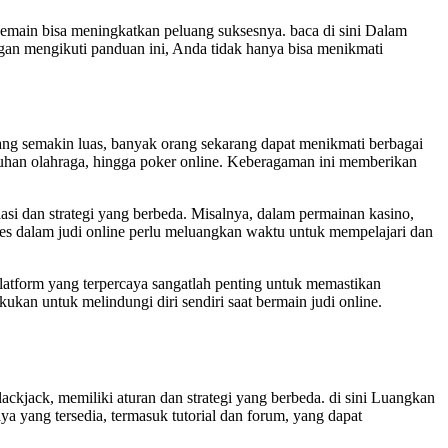
emain bisa meningkatkan peluang suksesnya. baca di sini Dalam
ngan mengikuti panduan ini, Anda tidak hanya bisa menikmati
ang semakin luas, banyak orang sekarang dapat menikmati berbagai
aruhan olahraga, hingga poker online. Keberagaman ini memberikan
asi dan strategi yang berbeda. Misalnya, dalam permainan kasino,
es dalam judi online perlu meluangkan waktu untuk mempelajari dan
 platform yang terpercaya sangatlah penting untuk memastikan
kan untuk melindungi diri sendiri saat bermain judi online.
blackjack, memiliki aturan dan strategi yang berbeda. di sini Luangkan
 yang tersedia, termasuk tutorial dan forum, yang dapat