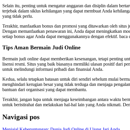
Selain itu, penting untuk mengatur anggaran dan disiplin dalam bert
terjebak dalam siklus kehilangan yang dapat membuat Anda kehilang
yang tidak perlu.
Terakhir, manfaatkan bonus dan promosi yang ditawarkan oleh situs ju
Dengan memanfaatkan penawaran ini, Anda dapat meningkatkan modal
setiap bonus agar Anda dapat menggunakannya dengan efektif. baca d
Tips Aman Bermain Judi Online
Bermain judi online dapat memberikan kesenangan, tetapi penting un
lisensi resmi. Situs yang baik biasanya memiliki ulasan positif dari
untuk melindungi informasi pribadi dan finansial Anda.
Kedua, selalu tetapkan batasan untuk diri sendiri sebelum mulai be
menghindari kerugian besar yang tidak terduga dan menjaga pengala
bantuan dari organisasi yang dapat membantu.
Terakhir, jangan lupa untuk menjaga keseimbangan antara waktu bermai
untuk beristirahat dan melakukan hal-hal lain yang Anda nikmati. De
Navigasi pos
Menjajal Keberuntungan: Dunia Judi Online di Ujung Jari Anda