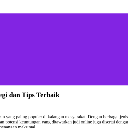
egi dan Tips Terbaik
 hiburan yang paling populer di kalangan masyarakat. Dengan berbagai je
potensi keuntungan yang ditawarkan judi online juga disertai dengan r
kemenangan maksimal.