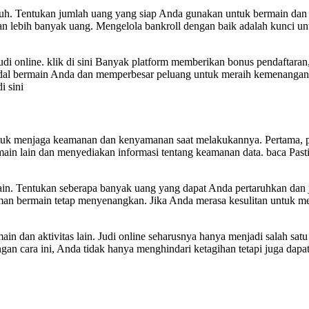
aruh. Tentukan jumlah uang yang siap Anda gunakan untuk bermain dan j
an lebih banyak uang. Mengelola bankroll dengan baik adalah kunci u
di online. klik di sini Banyak platform memberikan bonus pendaftaran,
 bermain Anda dan memperbesar peluang untuk meraih kemenangan. ba
i sini
tuk menjaga keamanan dan kenyamanan saat melakukannya. Pertama, pas
 pemain lain dan menyediakan informasi tentang keamanan data. baca Pas
rmain. Tentukan seberapa banyak uang yang dapat Anda pertaruhkan dan
man bermain tetap menyenangkan. Jika Anda merasa kesulitan untuk me
n dan aktivitas lain. Judi online seharusnya hanya menjadi salah satu
ngan cara ini, Anda tidak hanya menghindari ketagihan tetapi juga dap