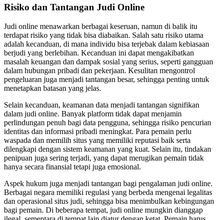
Risiko dan Tantangan Judi Online
Judi online menawarkan berbagai keseruan, namun di balik itu
terdapat risiko yang tidak bisa diabaikan. Salah satu risiko utama
adalah kecanduan, di mana individu bisa terjebak dalam kebiasaan
berjudi yang berlebihan. Kecanduan ini dapat mengakibatkan
masalah keuangan dan dampak sosial yang serius, seperti gangguan
dalam hubungan pribadi dan pekerjaan. Kesulitan mengontrol
pengeluaran juga menjadi tantangan besar, sehingga penting untuk
menetapkan batasan yang jelas.
Selain kecanduan, keamanan data menjadi tantangan signifikan
dalam judi online. Banyak platform tidak dapat menjamin
perlindungan penuh bagi data pengguna, sehingga risiko pencurian
identitas dan informasi pribadi meningkat. Para pemain perlu
waspada dan memilih situs yang memiliki reputasi baik serta
dilengkapi dengan sistem keamanan yang kuat. Selain itu, tindakan
penipuan juga sering terjadi, yang dapat merugikan pemain tidak
hanya secara finansial tetapi juga emosional.
Aspek hukum juga menjadi tantangan bagi pengalaman judi online.
Berbagai negara memiliki regulasi yang berbeda mengenai legalitas
dan operasional situs judi, sehingga bisa menimbulkan kebingungan
bagi pemain. Di beberapa tempat, judi online mungkin dianggap
ilegal, sementara di tempat lain diatur dengan ketat. Pemain harus