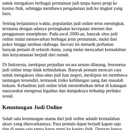
untuk mengakses berbagai permainan judi tanpa harus pergi ke
kasino fisik, sehingga membawa pengalaman judi ke tingkat yang
baru.
Seiring berjalannya waktu, popularitas judi online terus meningkat,
terutama dengan adanya peningkatan kecepatan internet dan
penggunaan smartphone. Pada awal 2000-an, banyak situs judi
online mulai menawarkan berbagai jenis permainan, mulai dari
poker hingga taruhan olahraga. Inovasi ini menarik perhatian
banyak pemain di seluruh dunia, yang mulai menyadari kemudahan
dan kenyamanan berjudi dari rumah.
Di Indonesia, meskipun perjudian secara umum dilarang, fenomena
judi online tetap tidak terhindarkan. Banyak pemain mencari cara
untuk mengakses situs-situs judi luar negeri, meskipun ini membawa
tantangan tersendiri, termasuk risiko kehilangan uang dan masalah
hukum. Kehadiran judi online telah menimbulkan debat di kalangan
masyarakat mengenai legalitas dan dampaknya terhadap perilaku
sosial.
Keuntungan Judi Online
Salah satu keuntungan utama dari judi online adalah kemudahan
akses yang ditawarkannya. Para pemain dapat berjudi kapan saja
dan di mana saja tanpa harus pergi ke kasino fisik. Dengan hanya