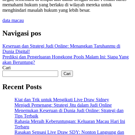
memahami hukum yang berlaku di wilayah mereka untuk
menghindari masalah hukum yang lebih besar.
data macau
Navigasi pos
Keseruan dan Strategi Judi Online: Menangkan Taruhanmu di
Dunia Digital!
Prediksi dan Pengeluaran Hongkong Pools Malam Ini: Siapa Yang
akan Beruntung?
Cari
Cari
Recent Posts
Kiat dan Trik untuk Mengikuti Live Draw Sidney
Menjadi Pemenang: Strategi Jitu dalam Judi Online
Menemukan Keseruan di Dunia Judi Online: Strategi dan
Tips Terbaik
Rahasia Meraih Keberuntungan: Keluaran Macau Hari Ini
Terbaru
Rasakan Sensasi Live Draw SDY: Nonton Langsung dan