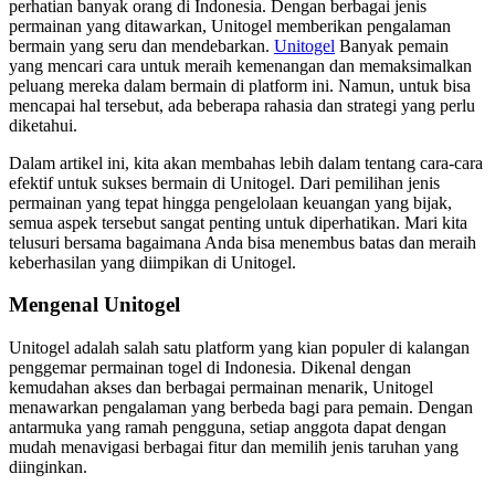
perhatian banyak orang di Indonesia. Dengan berbagai jenis
permainan yang ditawarkan, Unitogel memberikan pengalaman
bermain yang seru dan mendebarkan.
Unitogel
Banyak pemain
yang mencari cara untuk meraih kemenangan dan memaksimalkan
peluang mereka dalam bermain di platform ini. Namun, untuk bisa
mencapai hal tersebut, ada beberapa rahasia dan strategi yang perlu
diketahui.
Dalam artikel ini, kita akan membahas lebih dalam tentang cara-cara
efektif untuk sukses bermain di Unitogel. Dari pemilihan jenis
permainan yang tepat hingga pengelolaan keuangan yang bijak,
semua aspek tersebut sangat penting untuk diperhatikan. Mari kita
telusuri bersama bagaimana Anda bisa menembus batas dan meraih
keberhasilan yang diimpikan di Unitogel.
Mengenal Unitogel
Unitogel adalah salah satu platform yang kian populer di kalangan
penggemar permainan togel di Indonesia. Dikenal dengan
kemudahan akses dan berbagai permainan menarik, Unitogel
menawarkan pengalaman yang berbeda bagi para pemain. Dengan
antarmuka yang ramah pengguna, setiap anggota dapat dengan
mudah menavigasi berbagai fitur dan memilih jenis taruhan yang
diinginkan.