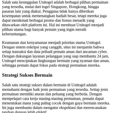
Salah satu keunggulan Unitogel adalah berbagai pilihan permainan
yang tersedia, mulai dari togel Singapore, Hongkong, hingga
pasaran lain yang diakui. Pengguna tidak hanya diberikan
kesempatan untuk memenangkan hadiah besar, tetapi mereka juga
dapat menikmati berbagai promo dan bonus menarik yang
ditawarkan oleh platform ini. Hal ini membuat Unitogel menjadi
pilihan utama bagi banyak pemain yang ingin meraih
keberuntungan.
Keamanan dan kenyamanan menjadi prioritas utama Unitogel.
Dengan sistem enkripsi yang canggih, situs ini menjamin bahwa
setiap transaksi dan data pribadi pemain aman dari ancaman cyber.
Dengan dukungan layanan pelanggan yang siap membantu 24 jam,
Unitogel menciptakan lingkungan bermain yang nyaman dan aman,
sehingga pemain dapat fokus pada strategi permainan mereka.
Strategi Sukses Bermain
Salah satu strategi sukses dalam bermain di Unitogel adalah
memahami dengan baik jenis permainan yang tersedia. Setiap jenis
permainan memiliki aturan dan peluang yang berbeda. Dengan
mempelajari cara kerja masing-masing permainan, pemain dapat
menentukan mana yang paling cocok dengan gaya bermain mereka.
Ini juga membantu dalam mengatur ekspektasi dan merencanakan
taruhan dengan lebih efektif.