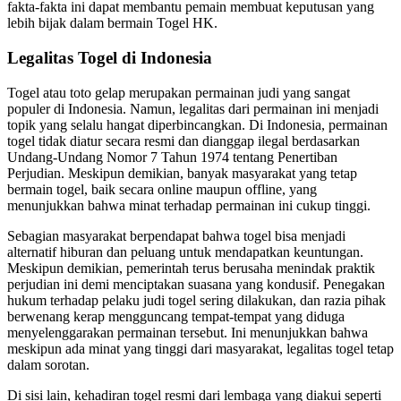
fakta-fakta ini dapat membantu pemain membuat keputusan yang
lebih bijak dalam bermain Togel HK.
Legalitas Togel di Indonesia
Togel atau toto gelap merupakan permainan judi yang sangat
populer di Indonesia. Namun, legalitas dari permainan ini menjadi
topik yang selalu hangat diperbincangkan. Di Indonesia, permainan
togel tidak diatur secara resmi dan dianggap ilegal berdasarkan
Undang-Undang Nomor 7 Tahun 1974 tentang Penertiban
Perjudian. Meskipun demikian, banyak masyarakat yang tetap
bermain togel, baik secara online maupun offline, yang
menunjukkan bahwa minat terhadap permainan ini cukup tinggi.
Sebagian masyarakat berpendapat bahwa togel bisa menjadi
alternatif hiburan dan peluang untuk mendapatkan keuntungan.
Meskipun demikian, pemerintah terus berusaha menindak praktik
perjudian ini demi menciptakan suasana yang kondusif. Penegakan
hukum terhadap pelaku judi togel sering dilakukan, dan razia pihak
berwenang kerap mengguncang tempat-tempat yang diduga
menyelenggarakan permainan tersebut. Ini menunjukkan bahwa
meskipun ada minat yang tinggi dari masyarakat, legalitas togel tetap
dalam sorotan.
Di sisi lain, kehadiran togel resmi dari lembaga yang diakui seperti