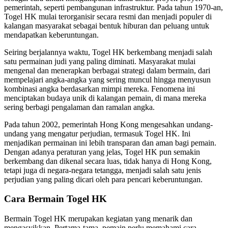
pemerintah, seperti pembangunan infrastruktur. Pada tahun 1970-an,
Togel HK mulai terorganisir secara resmi dan menjadi populer di
kalangan masyarakat sebagai bentuk hiburan dan peluang untuk
mendapatkan keberuntungan.
Seiring berjalannya waktu, Togel HK berkembang menjadi salah
satu permainan judi yang paling diminati. Masyarakat mulai
mengenal dan menerapkan berbagai strategi dalam bermain, dari
mempelajari angka-angka yang sering muncul hingga menyusun
kombinasi angka berdasarkan mimpi mereka. Fenomena ini
menciptakan budaya unik di kalangan pemain, di mana mereka
sering berbagi pengalaman dan ramalan angka.
Pada tahun 2002, pemerintah Hong Kong mengesahkan undang-
undang yang mengatur perjudian, termasuk Togel HK. Ini
menjadikan permainan ini lebih transparan dan aman bagi pemain.
Dengan adanya peraturan yang jelas, Togel HK pun semakin
berkembang dan dikenal secara luas, tidak hanya di Hong Kong,
tetapi juga di negara-negara tetangga, menjadi salah satu jenis
perjudian yang paling dicari oleh para pencari keberuntungan.
Cara Bermain Togel HK
Bermain Togel HK merupakan kegiatan yang menarik dan
mengasyikkan. Pertama-tama, pemain perlu memahami cara