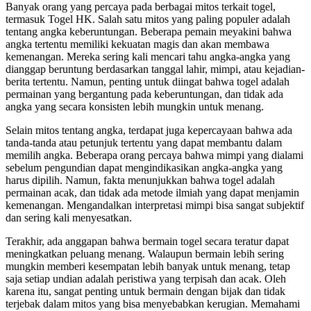
Banyak orang yang percaya pada berbagai mitos terkait togel,
termasuk Togel HK. Salah satu mitos yang paling populer adalah
tentang angka keberuntungan. Beberapa pemain meyakini bahwa
angka tertentu memiliki kekuatan magis dan akan membawa
kemenangan. Mereka sering kali mencari tahu angka-angka yang
dianggap beruntung berdasarkan tanggal lahir, mimpi, atau kejadian-
berita tertentu. Namun, penting untuk diingat bahwa togel adalah
permainan yang bergantung pada keberuntungan, dan tidak ada
angka yang secara konsisten lebih mungkin untuk menang.
Selain mitos tentang angka, terdapat juga kepercayaan bahwa ada
tanda-tanda atau petunjuk tertentu yang dapat membantu dalam
memilih angka. Beberapa orang percaya bahwa mimpi yang dialami
sebelum pengundian dapat mengindikasikan angka-angka yang
harus dipilih. Namun, fakta menunjukkan bahwa togel adalah
permainan acak, dan tidak ada metode ilmiah yang dapat menjamin
kemenangan. Mengandalkan interpretasi mimpi bisa sangat subjektif
dan sering kali menyesatkan.
Terakhir, ada anggapan bahwa bermain togel secara teratur dapat
meningkatkan peluang menang. Walaupun bermain lebih sering
mungkin memberi kesempatan lebih banyak untuk menang, tetap
saja setiap undian adalah peristiwa yang terpisah dan acak. Oleh
karena itu, sangat penting untuk bermain dengan bijak dan tidak
terjebak dalam mitos yang bisa menyebabkan kerugian. Memahami