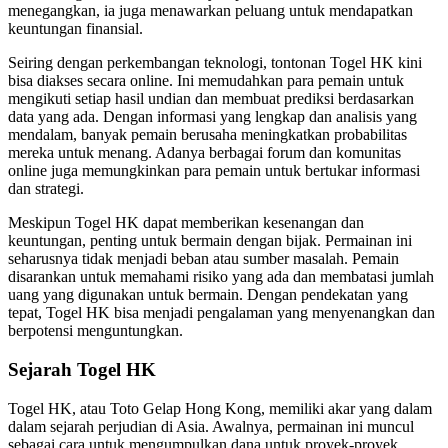
menegangkan, ia juga menawarkan peluang untuk mendapatkan
keuntungan finansial.
Seiring dengan perkembangan teknologi, tontonan Togel HK kini
bisa diakses secara online. Ini memudahkan para pemain untuk
mengikuti setiap hasil undian dan membuat prediksi berdasarkan
data yang ada. Dengan informasi yang lengkap dan analisis yang
mendalam, banyak pemain berusaha meningkatkan probabilitas
mereka untuk menang. Adanya berbagai forum dan komunitas
online juga memungkinkan para pemain untuk bertukar informasi
dan strategi.
Meskipun Togel HK dapat memberikan kesenangan dan
keuntungan, penting untuk bermain dengan bijak. Permainan ini
seharusnya tidak menjadi beban atau sumber masalah. Pemain
disarankan untuk memahami risiko yang ada dan membatasi jumlah
uang yang digunakan untuk bermain. Dengan pendekatan yang
tepat, Togel HK bisa menjadi pengalaman yang menyenangkan dan
berpotensi menguntungkan.
Sejarah Togel HK
Togel HK, atau Toto Gelap Hong Kong, memiliki akar yang dalam
dalam sejarah perjudian di Asia. Awalnya, permainan ini muncul
sebagai cara untuk mengumpulkan dana untuk proyek-proyek