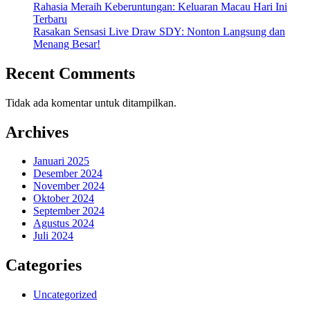
Rahasia Meraih Keberuntungan: Keluaran Macau Hari Ini
Terbaru
Rasakan Sensasi Live Draw SDY: Nonton Langsung dan
Menang Besar!
Recent Comments
Tidak ada komentar untuk ditampilkan.
Archives
Januari 2025
Desember 2024
November 2024
Oktober 2024
September 2024
Agustus 2024
Juli 2024
Categories
Uncategorized