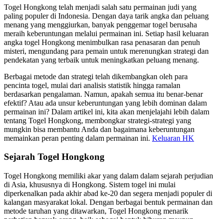
Togel Hongkong telah menjadi salah satu permainan judi yang
paling populer di Indonesia. Dengan daya tarik angka dan peluang
menang yang menggiurkan, banyak penggemar togel berusaha
meraih keberuntungan melalui permainan ini. Setiap hasil keluaran
angka togel Hongkong menimbulkan rasa penasaran dan penuh
misteri, mengundang para pemain untuk merenungkan strategi dan
pendekatan yang terbaik untuk meningkatkan peluang menang.
Berbagai metode dan strategi telah dikembangkan oleh para
pencinta togel, mulai dari analisis statistik hingga ramalan
berdasarkan pengalaman. Namun, apakah semua itu benar-benar
efektif? Atau ada unsur keberuntungan yang lebih dominan dalam
permainan ini? Dalam artikel ini, kita akan menjelajahi lebih dalam
tentang Togel Hongkong, membongkar strategi-strategi yang
mungkin bisa membantu Anda dan bagaimana keberuntungan
memainkan peran penting dalam permainan ini.
Keluaran HK
Sejarah Togel Hongkong
Togel Hongkong memiliki akar yang dalam dalam sejarah perjudian
di Asia, khususnya di Hongkong. Sistem togel ini mulai
diperkenalkan pada akhir abad ke-20 dan segera menjadi populer di
kalangan masyarakat lokal. Dengan berbagai bentuk permainan dan
metode taruhan yang ditawarkan, Togel Hongkong menarik