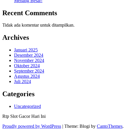
Menang Besar!
Recent Comments
Tidak ada komentar untuk ditampilkan.
Archives
Januari 2025
Desember 2024
November 2024
Oktober 2024
September 2024
Agustus 2024
Juli 2024
Categories
Uncategorized
Rtp Slot Gacor Hari Ini
Proudly powered by WordPress
|
Theme: Blogi by
CantoThemes
.