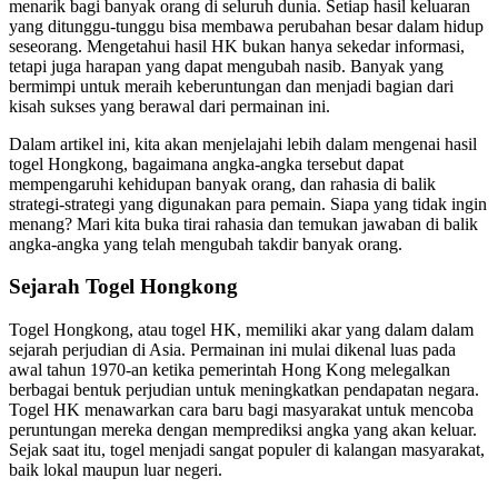
menarik bagi banyak orang di seluruh dunia. Setiap hasil keluaran
yang ditunggu-tunggu bisa membawa perubahan besar dalam hidup
seseorang. Mengetahui hasil HK bukan hanya sekedar informasi,
tetapi juga harapan yang dapat mengubah nasib. Banyak yang
bermimpi untuk meraih keberuntungan dan menjadi bagian dari
kisah sukses yang berawal dari permainan ini.
Dalam artikel ini, kita akan menjelajahi lebih dalam mengenai hasil
togel Hongkong, bagaimana angka-angka tersebut dapat
mempengaruhi kehidupan banyak orang, dan rahasia di balik
strategi-strategi yang digunakan para pemain. Siapa yang tidak ingin
menang? Mari kita buka tirai rahasia dan temukan jawaban di balik
angka-angka yang telah mengubah takdir banyak orang.
Sejarah Togel Hongkong
Togel Hongkong, atau togel HK, memiliki akar yang dalam dalam
sejarah perjudian di Asia. Permainan ini mulai dikenal luas pada
awal tahun 1970-an ketika pemerintah Hong Kong melegalkan
berbagai bentuk perjudian untuk meningkatkan pendapatan negara.
Togel HK menawarkan cara baru bagi masyarakat untuk mencoba
peruntungan mereka dengan memprediksi angka yang akan keluar.
Sejak saat itu, togel menjadi sangat populer di kalangan masyarakat,
baik lokal maupun luar negeri.