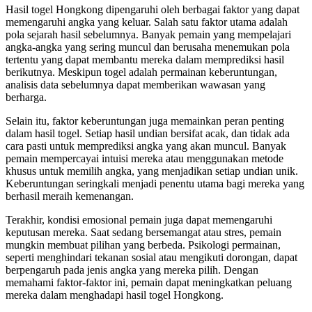
Hasil togel Hongkong dipengaruhi oleh berbagai faktor yang dapat
memengaruhi angka yang keluar. Salah satu faktor utama adalah
pola sejarah hasil sebelumnya. Banyak pemain yang mempelajari
angka-angka yang sering muncul dan berusaha menemukan pola
tertentu yang dapat membantu mereka dalam memprediksi hasil
berikutnya. Meskipun togel adalah permainan keberuntungan,
analisis data sebelumnya dapat memberikan wawasan yang
berharga.
Selain itu, faktor keberuntungan juga memainkan peran penting
dalam hasil togel. Setiap hasil undian bersifat acak, dan tidak ada
cara pasti untuk memprediksi angka yang akan muncul. Banyak
pemain mempercayai intuisi mereka atau menggunakan metode
khusus untuk memilih angka, yang menjadikan setiap undian unik.
Keberuntungan seringkali menjadi penentu utama bagi mereka yang
berhasil meraih kemenangan.
Terakhir, kondisi emosional pemain juga dapat memengaruhi
keputusan mereka. Saat sedang bersemangat atau stres, pemain
mungkin membuat pilihan yang berbeda. Psikologi permainan,
seperti menghindari tekanan sosial atau mengikuti dorongan, dapat
berpengaruh pada jenis angka yang mereka pilih. Dengan
memahami faktor-faktor ini, pemain dapat meningkatkan peluang
mereka dalam menghadapi hasil togel Hongkong.