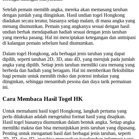
Setelah pemain memilih angka, mereka akan memasang taruhan
dengan jumlah yang diinginkan. Hasil undian togel Hongkong
diadakan secara teratur, biasanya setiap malam, di mana angka yang
menang diumumkan. Pemain yang angkanya sesuai dengan hasil
undian berhak mendapatkan hadiah sesuai dengan jenis taruhan
yang mereka pasang. Hal ini menciptakan ketegangan dan antisipasi
di kalangan pemain sebelum hasil diumumkan.
Dalam togel Hongkong, ada berbagai jenis taruhan yang dapat
dipilih, seperti taruhan 2D, 3D, atau 4D, yang merujuk pada jumlah
angka yang dipilih. Setiap jenis taruhan memiliki cara menang yang
berbeda dan hadiah yang beragam. Hal ini memberikan fleksibilitas
bagi pemain untuk memilih risiko dan potensi imbalan yang
diinginkan, sehingga menambah pesona dan daya tarik permainan
ini.
Cara Membaca Hasil Togel HK
Untuk memahami hasil togel Hongkong, langkah pertama yang
perlu dilakukan adalah mengetahui format hasil yang disajikan.
Hasil togel biasanya diumumkan dalam bentuk angka. Setiap angka
memiliki makna dan bisa menunjukkan jenis taruhan yang dipasang.
Penting untuk mengamati hasil dari berbagai jenis taruhan, seperti
2D, 3D, dan 4D, agar bisa menangkap keseluruhan informasi yang