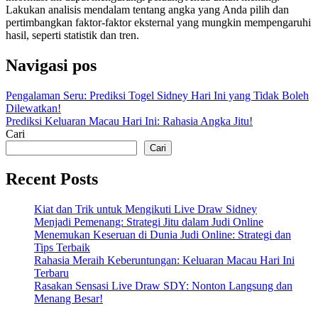
Lakukan analisis mendalam tentang angka yang Anda pilih dan
pertimbangkan faktor-faktor eksternal yang mungkin mempengaruhi
hasil, seperti statistik dan tren.
Navigasi pos
Pengalaman Seru: Prediksi Togel Sidney Hari Ini yang Tidak Boleh
Dilewatkan!
Prediksi Keluaran Macau Hari Ini: Rahasia Angka Jitu!
Cari
Cari
Recent Posts
Kiat dan Trik untuk Mengikuti Live Draw Sidney
Menjadi Pemenang: Strategi Jitu dalam Judi Online
Menemukan Keseruan di Dunia Judi Online: Strategi dan
Tips Terbaik
Rahasia Meraih Keberuntungan: Keluaran Macau Hari Ini
Terbaru
Rasakan Sensasi Live Draw SDY: Nonton Langsung dan
Menang Besar!