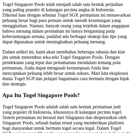
Togel Singapore Pools telah menjadi salah satu bentuk perjudian
yang paling populer di kalangan pecinta angka di Indonesia.
Dikenal luas dengan sebutan Togel SGP, permainan ini menawarkan
peluang besar bagi para pemain untuk meraih keuntungan yang
menggiurkan. Namun, banyak orang yang terjebak dalam anggapan
bahwa menang dalam permainan ini hanya bergantung pada
keberuntungan semata, padahal ada berbagai strategi dan tips yang
dapat digunakan untuk meningkatkan peluang menang.
Dalam artikel ini, kami akan membahas beberapa rahasia dan kiat
jitu untuk menembus teka-teki Togel Singapore Pools. Dengan
pendekatan yang tepat dan pemahaman mendalam tentang pola
permainan, Anda dapat mengasah kemampuan Anda dan
menciptakan peluang lebih besar untuk sukses. Mari kita eksplorasi
dunia Togel SGP dan pelajari bagaimana cara bermain dengan bijak
dan strategis.
Apa Itu Togel Singapore Pools?
Togel Singapore Pools adalah salah satu bentuk permainan judi
yang populer di Indonesia, khususnya di kalangan pecinta togel.
Sistem permainan ini berasal dari Singapura dan dioperasikan oleh
Singapore Pools, sebuah badan resmi yang memberikan platform
bagi masyarakat untuk bermain togel secara legal. Dalam Togel