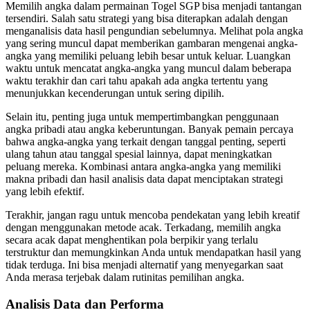
Memilih angka dalam permainan Togel SGP bisa menjadi tantangan
tersendiri. Salah satu strategi yang bisa diterapkan adalah dengan
menganalisis data hasil pengundian sebelumnya. Melihat pola angka
yang sering muncul dapat memberikan gambaran mengenai angka-
angka yang memiliki peluang lebih besar untuk keluar. Luangkan
waktu untuk mencatat angka-angka yang muncul dalam beberapa
waktu terakhir dan cari tahu apakah ada angka tertentu yang
menunjukkan kecenderungan untuk sering dipilih.
Selain itu, penting juga untuk mempertimbangkan penggunaan
angka pribadi atau angka keberuntungan. Banyak pemain percaya
bahwa angka-angka yang terkait dengan tanggal penting, seperti
ulang tahun atau tanggal spesial lainnya, dapat meningkatkan
peluang mereka. Kombinasi antara angka-angka yang memiliki
makna pribadi dan hasil analisis data dapat menciptakan strategi
yang lebih efektif.
Terakhir, jangan ragu untuk mencoba pendekatan yang lebih kreatif
dengan menggunakan metode acak. Terkadang, memilih angka
secara acak dapat menghentikan pola berpikir yang terlalu
terstruktur dan memungkinkan Anda untuk mendapatkan hasil yang
tidak terduga. Ini bisa menjadi alternatif yang menyegarkan saat
Anda merasa terjebak dalam rutinitas pemilihan angka.
Analisis Data dan Performa