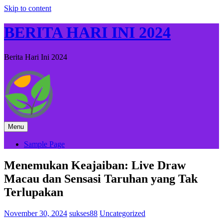
Skip to content
BERITA HARI INI 2024
Berita Hari Ini 2024
Menu
Sample Page
Menemukan Keajaiban: Live Draw
Macau dan Sensasi Taruhan yang Tak
Terlupakan
November 30, 2024
sukses88
Uncategorized