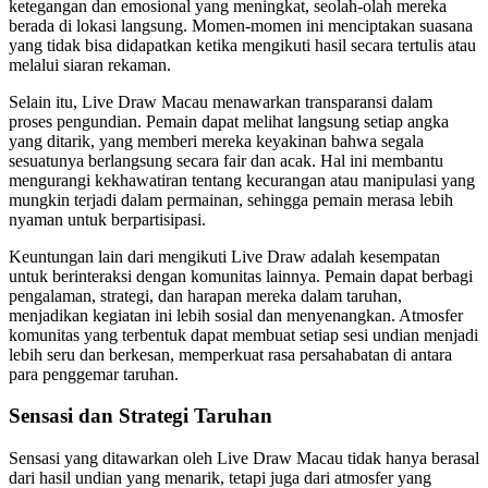
ketegangan dan emosional yang meningkat, seolah-olah mereka
berada di lokasi langsung. Momen-momen ini menciptakan suasana
yang tidak bisa didapatkan ketika mengikuti hasil secara tertulis atau
melalui siaran rekaman.
Selain itu, Live Draw Macau menawarkan transparansi dalam
proses pengundian. Pemain dapat melihat langsung setiap angka
yang ditarik, yang memberi mereka keyakinan bahwa segala
sesuatunya berlangsung secara fair dan acak. Hal ini membantu
mengurangi kekhawatiran tentang kecurangan atau manipulasi yang
mungkin terjadi dalam permainan, sehingga pemain merasa lebih
nyaman untuk berpartisipasi.
Keuntungan lain dari mengikuti Live Draw adalah kesempatan
untuk berinteraksi dengan komunitas lainnya. Pemain dapat berbagi
pengalaman, strategi, dan harapan mereka dalam taruhan,
menjadikan kegiatan ini lebih sosial dan menyenangkan. Atmosfer
komunitas yang terbentuk dapat membuat setiap sesi undian menjadi
lebih seru dan berkesan, memperkuat rasa persahabatan di antara
para penggemar taruhan.
Sensasi dan Strategi Taruhan
Sensasi yang ditawarkan oleh Live Draw Macau tidak hanya berasal
dari hasil undian yang menarik, tetapi juga dari atmosfer yang