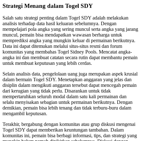
Strategi Menang dalam Togel SDY
Salah satu strategi penting dalam Togel SDY adalah melakukan
analisis terhadap data hasil keluaran sebelumnya. Dengan
mempelajari pola angka yang sering muncul serta angka yang jarang
muncul, pemain bisa mendapatkan wawasan berharga untuk
memprediksi angka yang mungkin keluar di permainan berikutnya.
Data ini dapat ditemukan melalui situs-situs resmi dan forum
komunitas yang membahas Togel Sidney Pools. Mencatat angka-
angka ini dan membuat catatan secara rutin dapat membantu pemain
untuk membuat keputusan yang lebih cerdas.
Selain analisis data, pengelolaan uang juga merupakan aspek krusial
dalam bermain Togel SDY. Menetapkan anggaran yang jelas dan
disiplin dalam mengikuti anggaran tersebut dapat mencegah pemain
dari kerugian yang tidak perlu. Disarankan untuk tidak
mempertaruhkan seluruh modal dalam satu kali permainan dan
selalu menyisakan sebagian untuk permainan berikutnya. Dengan
demikian, pemain bisa lebih tenang dan tidak terburu-buru dalam
mengambil keputusan.
Terakhir, bergabung dengan komunitas atau grup diskusi mengenai
Togel SDY dapat memberikan keuntungan tambahan. Dalam
komunitas ini, pemain bisa berbagi informasi, tips, dan strategi yang