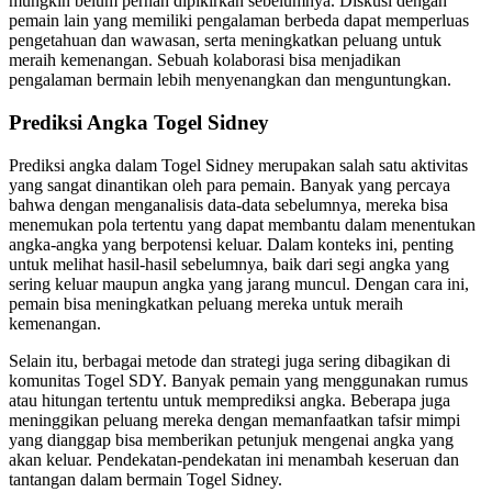
mungkin belum pernah dipikirkan sebelumnya. Diskusi dengan
pemain lain yang memiliki pengalaman berbeda dapat memperluas
pengetahuan dan wawasan, serta meningkatkan peluang untuk
meraih kemenangan. Sebuah kolaborasi bisa menjadikan
pengalaman bermain lebih menyenangkan dan menguntungkan.
Prediksi Angka Togel Sidney
Prediksi angka dalam Togel Sidney merupakan salah satu aktivitas
yang sangat dinantikan oleh para pemain. Banyak yang percaya
bahwa dengan menganalisis data-data sebelumnya, mereka bisa
menemukan pola tertentu yang dapat membantu dalam menentukan
angka-angka yang berpotensi keluar. Dalam konteks ini, penting
untuk melihat hasil-hasil sebelumnya, baik dari segi angka yang
sering keluar maupun angka yang jarang muncul. Dengan cara ini,
pemain bisa meningkatkan peluang mereka untuk meraih
kemenangan.
Selain itu, berbagai metode dan strategi juga sering dibagikan di
komunitas Togel SDY. Banyak pemain yang menggunakan rumus
atau hitungan tertentu untuk memprediksi angka. Beberapa juga
meninggikan peluang mereka dengan memanfaatkan tafsir mimpi
yang dianggap bisa memberikan petunjuk mengenai angka yang
akan keluar. Pendekatan-pendekatan ini menambah keseruan dan
tantangan dalam bermain Togel Sidney.