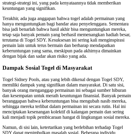
strategi-strategi ini, yang pada kenyataannya tidak memberikan
keuntungan yang signifikan.
Terakhir, ada juga anggapan bahwa togel adalah permainan yang
hanya menguntungkan bagi bandar atau penyelenggara. Sementara
bisa jadi benarlah bahwa hasil akhir bisa menguntungkan mereka,
tetap saja banyak pemain yang berhasil memenangkan hadiah besar,
terutama di Togel SDY. Kesuksesan ini sering kali menginspirasi
pemain lain untuk terus bermain dan berharap mendapatkan
keberuntungan yang sama, meskipun pada akhirnya dimainkan
dengan bijak dan sadar akan risiko yang ada.
Dampak Sosial Togel di Masyarakat
Togel Sidney Pools, atau yang lebih dikenal dengan Togel SDY,
memiliki dampak yang signifikan dalam masyarakat. Di satu sisi,
banyak orang menganggap permainan ini sebagai sumber hiburan
dan kesempatan untuk meraih keuntungan finansial. Banyak pemain
beranggapan bahwa keberuntungan bisa mengubah nasib mereka,
sehingga mereka terlibat dalam permainan ini secara rutin. Hal ini
menciptakan kesenangan kolektif di kalangan pemain dan sering
kali menjadi topik pembicaraan hangat di lingkungan sosial mereka.
Namun, di sisi lain, ketertarikan yang berlebihan terhadap Togel
SDY dapat menimbulkan masalah sosial. Beberapa individu