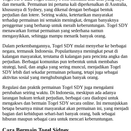
dan menarik. Permainan ini pertama kali diperkenalkan di Australia,
khususnya di Sydney, yang dikenal dengan berbagai bentuk
perjudian dan lotere. Seiring waktu, ketertarikan masyarakat
terhadap permainan ini semakin meningkat, dengan banyaknya
penggemar yang berharap untuk meraih keberuntungan. Togel SDY
menawarkan format permainan yang sederhana namun
mengasyikkan, sehingga mampu menarik banyak orang.
Dalam perkembangannya, Togel SDY mulai menyebar ke berbagai
negara, termasuk Indonesia. Popularitasnya meningkat pesat di
kalangan masyarakat, terutama di kalangan para pencinta angka dan
perjudian. Berbagai komunitas pun terbentuk untuk membahas
strategi, hasil, dan angka yang sering muncul, menjadikan Togel
SDY lebih dari sekadar permainan peluang, tetapi juga sebagai
aktivitas sosial yang menghubungkan banyak orang.
Regulasi dan praktik permainan Togel SDY juga mengalami
perubahan seiring waktu. Di Indonesia, meskipun ada adanya
larangan hukum terkait perjudian, berbagai cara diadopsi untuk
mengakses dan bermain Togel SDY secara online. Ini menunjukkan
betapa besarnya minat masyarakat akan permainan ini, yang menjadi
bagian dari kehidupan sehari-hari banyak orang, baik sebagai
hiburan maupun sebagai cara untuk mencari keberuntungan.
Cara Bermain Togel Sidney