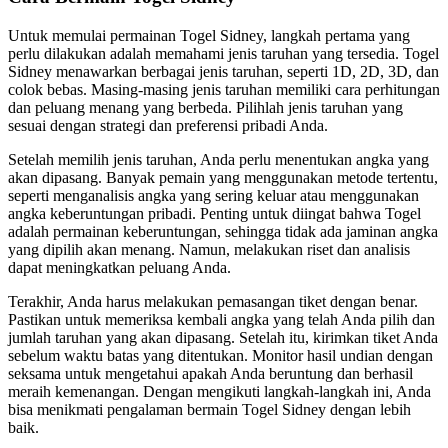
Untuk memulai permainan Togel Sidney, langkah pertama yang
perlu dilakukan adalah memahami jenis taruhan yang tersedia. Togel
Sidney menawarkan berbagai jenis taruhan, seperti 1D, 2D, 3D, dan
colok bebas. Masing-masing jenis taruhan memiliki cara perhitungan
dan peluang menang yang berbeda. Pilihlah jenis taruhan yang
sesuai dengan strategi dan preferensi pribadi Anda.
Setelah memilih jenis taruhan, Anda perlu menentukan angka yang
akan dipasang. Banyak pemain yang menggunakan metode tertentu,
seperti menganalisis angka yang sering keluar atau menggunakan
angka keberuntungan pribadi. Penting untuk diingat bahwa Togel
adalah permainan keberuntungan, sehingga tidak ada jaminan angka
yang dipilih akan menang. Namun, melakukan riset dan analisis
dapat meningkatkan peluang Anda.
Terakhir, Anda harus melakukan pemasangan tiket dengan benar.
Pastikan untuk memeriksa kembali angka yang telah Anda pilih dan
jumlah taruhan yang akan dipasang. Setelah itu, kirimkan tiket Anda
sebelum waktu batas yang ditentukan. Monitor hasil undian dengan
seksama untuk mengetahui apakah Anda beruntung dan berhasil
meraih kemenangan. Dengan mengikuti langkah-langkah ini, Anda
bisa menikmati pengalaman bermain Togel Sidney dengan lebih
baik.