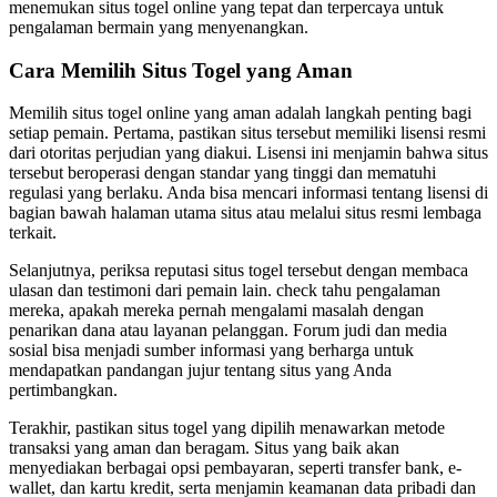
menemukan situs togel online yang tepat dan terpercaya untuk
pengalaman bermain yang menyenangkan.
Cara Memilih Situs Togel yang Aman
Memilih situs togel online yang aman adalah langkah penting bagi
setiap pemain. Pertama, pastikan situs tersebut memiliki lisensi resmi
dari otoritas perjudian yang diakui. Lisensi ini menjamin bahwa situs
tersebut beroperasi dengan standar yang tinggi dan mematuhi
regulasi yang berlaku. Anda bisa mencari informasi tentang lisensi di
bagian bawah halaman utama situs atau melalui situs resmi lembaga
terkait.
Selanjutnya, periksa reputasi situs togel tersebut dengan membaca
ulasan dan testimoni dari pemain lain. check tahu pengalaman
mereka, apakah mereka pernah mengalami masalah dengan
penarikan dana atau layanan pelanggan. Forum judi dan media
sosial bisa menjadi sumber informasi yang berharga untuk
mendapatkan pandangan jujur tentang situs yang Anda
pertimbangkan.
Terakhir, pastikan situs togel yang dipilih menawarkan metode
transaksi yang aman dan beragam. Situs yang baik akan
menyediakan berbagai opsi pembayaran, seperti transfer bank, e-
wallet, dan kartu kredit, serta menjamin keamanan data pribadi dan