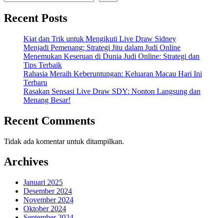
Recent Posts
Kiat dan Trik untuk Mengikuti Live Draw Sidney
Menjadi Pemenang: Strategi Jitu dalam Judi Online
Menemukan Keseruan di Dunia Judi Online: Strategi dan
Tips Terbaik
Rahasia Meraih Keberuntungan: Keluaran Macau Hari Ini
Terbaru
Rasakan Sensasi Live Draw SDY: Nonton Langsung dan
Menang Besar!
Recent Comments
Tidak ada komentar untuk ditampilkan.
Archives
Januari 2025
Desember 2024
November 2024
Oktober 2024
September 2024