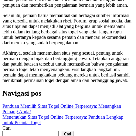
penipuan dan memberikan pengalaman bermain yang lebih aman.
Selain itu, pemain harus memanfaatkan berbagai sumber informasi
yang tersedia untuk melakukan riset. Forum, grup sosial media, dan
situs tinjauan dapat menjadi alat yang berguna untuk memahami
lebih dalam tentang berbagai situs togel yang ada. Jangan ragu
untuk bertanya kepada sesama pemain dan mencari rekomendasi
dari mereka yang sudah berpengalaman.
Akhirnya, setelah menemukan situs yang sesuai, penting untuk
bermain dengan bijak dan bertanggung jawab. Tetapkan anggaran
dan patuhi batasan tersebut untuk memastikan bahwa pengalaman
bermain togel tetap menyenangkan. visit langkah-langkah ini,
pemain dapat meningkatkan peluang mereka untuk berhasil sambil
menikmati permainan togel dengan aman dan bertanggung jawab.
Navigasi pos
Panduan Memilih Situs Togel Online Terpercaya: Menangkan
Peluang Anda!
Menemukan Situs Togel Online Terpercaya: Panduan Lengkap
untuk Pecinta Togel
Cari
Cari