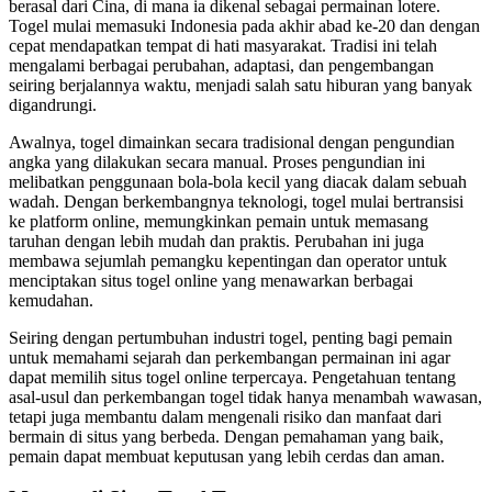
berasal dari Cina, di mana ia dikenal sebagai permainan lotere.
Togel mulai memasuki Indonesia pada akhir abad ke-20 dan dengan
cepat mendapatkan tempat di hati masyarakat. Tradisi ini telah
mengalami berbagai perubahan, adaptasi, dan pengembangan
seiring berjalannya waktu, menjadi salah satu hiburan yang banyak
digandrungi.
Awalnya, togel dimainkan secara tradisional dengan pengundian
angka yang dilakukan secara manual. Proses pengundian ini
melibatkan penggunaan bola-bola kecil yang diacak dalam sebuah
wadah. Dengan berkembangnya teknologi, togel mulai bertransisi
ke platform online, memungkinkan pemain untuk memasang
taruhan dengan lebih mudah dan praktis. Perubahan ini juga
membawa sejumlah pemangku kepentingan dan operator untuk
menciptakan situs togel online yang menawarkan berbagai
kemudahan.
Seiring dengan pertumbuhan industri togel, penting bagi pemain
untuk memahami sejarah dan perkembangan permainan ini agar
dapat memilih situs togel online terpercaya. Pengetahuan tentang
asal-usul dan perkembangan togel tidak hanya menambah wawasan,
tetapi juga membantu dalam mengenali risiko dan manfaat dari
bermain di situs yang berbeda. Dengan pemahaman yang baik,
pemain dapat membuat keputusan yang lebih cerdas dan aman.