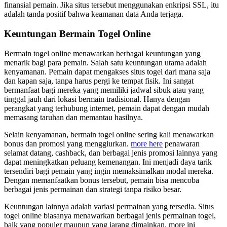
finansial pemain. Jika situs tersebut menggunakan enkripsi SSL, itu
adalah tanda positif bahwa keamanan data Anda terjaga.
Keuntungan Bermain Togel Online
Bermain togel online menawarkan berbagai keuntungan yang
menarik bagi para pemain. Salah satu keuntungan utama adalah
kenyamanan. Pemain dapat mengakses situs togel dari mana saja
dan kapan saja, tanpa harus pergi ke tempat fisik. Ini sangat
bermanfaat bagi mereka yang memiliki jadwal sibuk atau yang
tinggal jauh dari lokasi bermain tradisional. Hanya dengan
perangkat yang terhubung internet, pemain dapat dengan mudah
memasang taruhan dan memantau hasilnya.
Selain kenyamanan, bermain togel online sering kali menawarkan
bonus dan promosi yang menggiurkan.
more here
penawaran
selamat datang, cashback, dan berbagai jenis promosi lainnya yang
dapat meningkatkan peluang kemenangan. Ini menjadi daya tarik
tersendiri bagi pemain yang ingin memaksimalkan modal mereka.
Dengan memanfaatkan bonus tersebut, pemain bisa mencoba
berbagai jenis permainan dan strategi tanpa risiko besar.
Keuntungan lainnya adalah variasi permainan yang tersedia. Situs
togel online biasanya menawarkan berbagai jenis permainan togel,
baik yang populer maupun yang jarang dimainkan. more ini