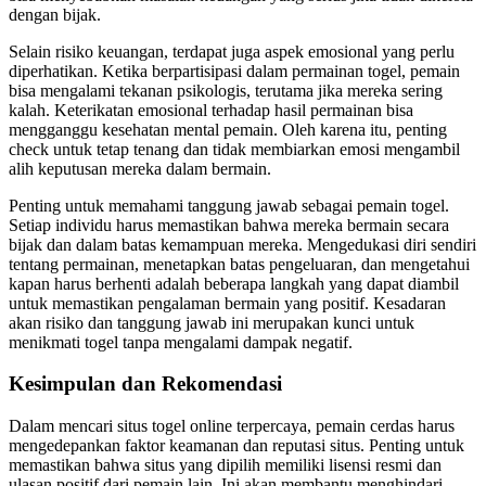
dengan bijak.
Selain risiko keuangan, terdapat juga aspek emosional yang perlu
diperhatikan. Ketika berpartisipasi dalam permainan togel, pemain
bisa mengalami tekanan psikologis, terutama jika mereka sering
kalah. Keterikatan emosional terhadap hasil permainan bisa
mengganggu kesehatan mental pemain. Oleh karena itu, penting
check untuk tetap tenang dan tidak membiarkan emosi mengambil
alih keputusan mereka dalam bermain.
Penting untuk memahami tanggung jawab sebagai pemain togel.
Setiap individu harus memastikan bahwa mereka bermain secara
bijak dan dalam batas kemampuan mereka. Mengedukasi diri sendiri
tentang permainan, menetapkan batas pengeluaran, dan mengetahui
kapan harus berhenti adalah beberapa langkah yang dapat diambil
untuk memastikan pengalaman bermain yang positif. Kesadaran
akan risiko dan tanggung jawab ini merupakan kunci untuk
menikmati togel tanpa mengalami dampak negatif.
Kesimpulan dan Rekomendasi
Dalam mencari situs togel online terpercaya, pemain cerdas harus
mengedepankan faktor keamanan dan reputasi situs. Penting untuk
memastikan bahwa situs yang dipilih memiliki lisensi resmi dan
ulasan positif dari pemain lain. Ini akan membantu menghindari