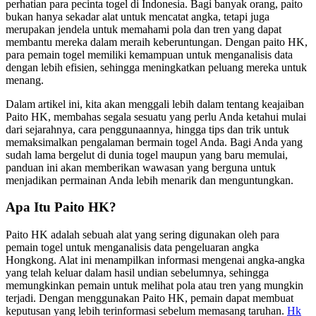
perhatian para pecinta togel di Indonesia. Bagi banyak orang, paito
bukan hanya sekadar alat untuk mencatat angka, tetapi juga
merupakan jendela untuk memahami pola dan tren yang dapat
membantu mereka dalam meraih keberuntungan. Dengan paito HK,
para pemain togel memiliki kemampuan untuk menganalisis data
dengan lebih efisien, sehingga meningkatkan peluang mereka untuk
menang.
Dalam artikel ini, kita akan menggali lebih dalam tentang keajaiban
Paito HK, membahas segala sesuatu yang perlu Anda ketahui mulai
dari sejarahnya, cara penggunaannya, hingga tips dan trik untuk
memaksimalkan pengalaman bermain togel Anda. Bagi Anda yang
sudah lama bergelut di dunia togel maupun yang baru memulai,
panduan ini akan memberikan wawasan yang berguna untuk
menjadikan permainan Anda lebih menarik dan menguntungkan.
Apa Itu Paito HK?
Paito HK adalah sebuah alat yang sering digunakan oleh para
pemain togel untuk menganalisis data pengeluaran angka
Hongkong. Alat ini menampilkan informasi mengenai angka-angka
yang telah keluar dalam hasil undian sebelumnya, sehingga
memungkinkan pemain untuk melihat pola atau tren yang mungkin
terjadi. Dengan menggunakan Paito HK, pemain dapat membuat
keputusan yang lebih terinformasi sebelum memasang taruhan.
Hk