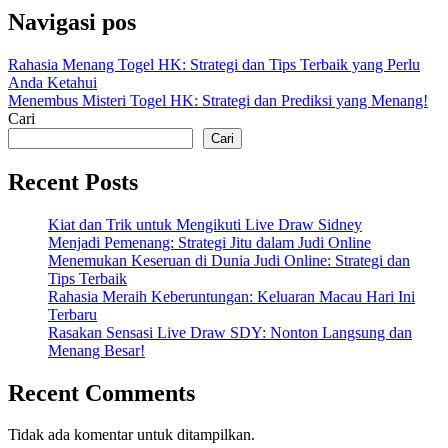
Navigasi pos
Rahasia Menang Togel HK: Strategi dan Tips Terbaik yang Perlu
Anda Ketahui
Menembus Misteri Togel HK: Strategi dan Prediksi yang Menang!
Cari
Cari
Recent Posts
Kiat dan Trik untuk Mengikuti Live Draw Sidney
Menjadi Pemenang: Strategi Jitu dalam Judi Online
Menemukan Keseruan di Dunia Judi Online: Strategi dan
Tips Terbaik
Rahasia Meraih Keberuntungan: Keluaran Macau Hari Ini
Terbaru
Rasakan Sensasi Live Draw SDY: Nonton Langsung dan
Menang Besar!
Recent Comments
Tidak ada komentar untuk ditampilkan.