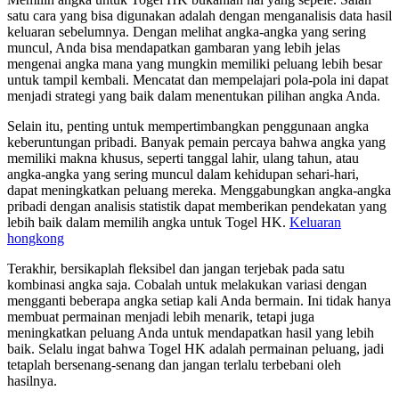
satu cara yang bisa digunakan adalah dengan menganalisis data hasil
keluaran sebelumnya. Dengan melihat angka-angka yang sering
muncul, Anda bisa mendapatkan gambaran yang lebih jelas
mengenai angka mana yang mungkin memiliki peluang lebih besar
untuk tampil kembali. Mencatat dan mempelajari pola-pola ini dapat
menjadi strategi yang baik dalam menentukan pilihan angka Anda.
Selain itu, penting untuk mempertimbangkan penggunaan angka
keberuntungan pribadi. Banyak pemain percaya bahwa angka yang
memiliki makna khusus, seperti tanggal lahir, ulang tahun, atau
angka-angka yang sering muncul dalam kehidupan sehari-hari,
dapat meningkatkan peluang mereka. Menggabungkan angka-angka
pribadi dengan analisis statistik dapat memberikan pendekatan yang
lebih baik dalam memilih angka untuk Togel HK.
Keluaran
hongkong
Terakhir, bersikaplah fleksibel dan jangan terjebak pada satu
kombinasi angka saja. Cobalah untuk melakukan variasi dengan
mengganti beberapa angka setiap kali Anda bermain. Ini tidak hanya
membuat permainan menjadi lebih menarik, tetapi juga
meningkatkan peluang Anda untuk mendapatkan hasil yang lebih
baik. Selalu ingat bahwa Togel HK adalah permainan peluang, jadi
tetaplah bersenang-senang dan jangan terlalu terbebani oleh
hasilnya.