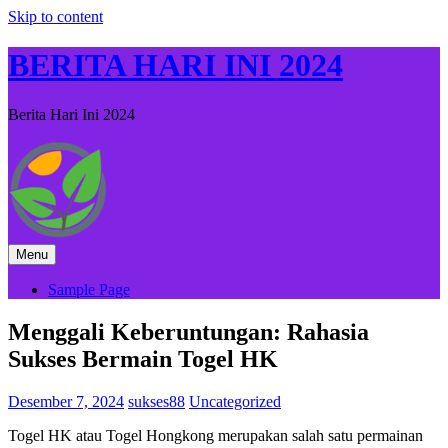
Skip to content
BERITA HARI INI 2024
Berita Hari Ini 2024
Menu
Sample Page
Menggali Keberuntungan: Rahasia
Sukses Bermain Togel HK
Desember 7, 2024
sukses88
Uncategorized
Togel HK atau Togel Hongkong merupakan salah satu permainan