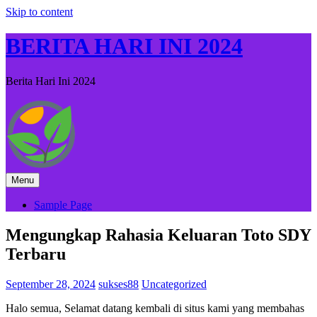
Skip to content
BERITA HARI INI 2024
Berita Hari Ini 2024
Menu
Sample Page
Mengungkap Rahasia Keluaran Toto SDY
Terbaru
September 28, 2024
sukses88
Uncategorized
Halo semua, Selamat datang kembali di situs kami yang membahas