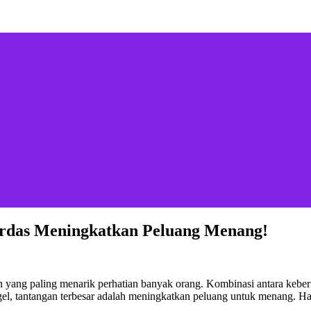
rdas Meningkatkan Peluang Menang!
n yang paling menarik perhatian banyak orang. Kombinasi antara keber
gel, tantangan terbesar adalah meningkatkan peluang untuk menang. H