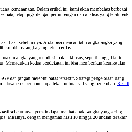
luang kemenangan. Dalam artikel ini, kami akan membahas berbagai
mata, tetapi juga dengan pertimbangan dan analisis yang lebih baik.
asil-hasil sebelumnya, Anda bisa mencari tahu angka-angka yang
ih kombinasi angka yang lebih cerdas.
unakan angka yang memiliki makna khusus, seperti tanggal lahir
tentu. Memadukan kedua pendekatan ini bisa memberikan keunggulan
SGP dan jangan melebihi batas tersebut. Strategi pengelolaan uang
 bisa terus bermain tanpa tekanan finansial yang berlebihan.
Result
asil sebelumnya, pemain dapat melihat angka-angka yang sering
gka. Misalnya, dengan mengamati hasil 10 hingga 20 undian terakhir,