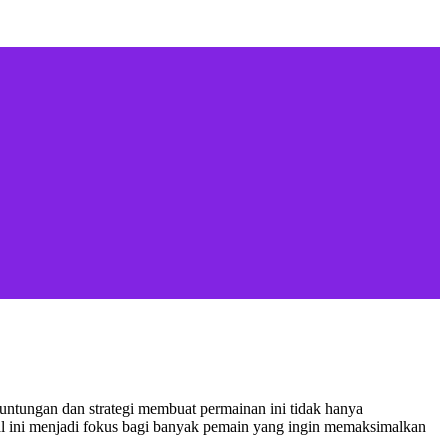
untungan dan strategi membuat permainan ini tidak hanya
al ini menjadi fokus bagi banyak pemain yang ingin memaksimalkan