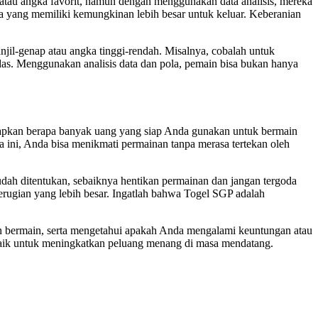
atau angka favorit, namun dengan menggunakan data analisis, mereka
a yang memiliki kemungkinan lebih besar untuk keluar. Keberanian
njil-genap atau angka tinggi-rendah. Misalnya, cobalah untuk
as. Menggunakan analisis data dan pola, pemain bisa bukan hanya
etapkan berapa banyak uang yang siap Anda gunakan untuk bermain
a ini, Anda bisa menikmati permainan tanpa merasa tertekan oleh
udah ditentukan, sebaiknya hentikan permainan dan jangan tergoda
ugian yang lebih besar. Ingatlah bahwa Togel SGP adalah
an bermain, serta mengetahui apakah Anda mengalami keuntungan atau
baik untuk meningkatkan peluang menang di masa mendatang.