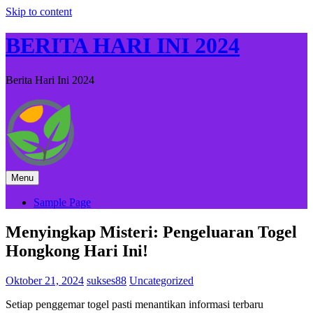
Skip to content
BERITA HARI INI 2024
Berita Hari Ini 2024
Menu
Sample Page
Menyingkap Misteri: Pengeluaran Togel
Hongkong Hari Ini!
Oktober 21, 2024
sukses88
Uncategorized
Setiap penggemar togel pasti menantikan informasi terbaru