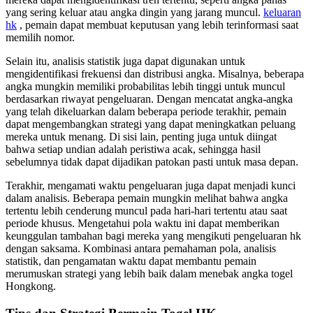
yang sering keluar atau angka dingin yang jarang muncul.
keluaran
hk
, pemain dapat membuat keputusan yang lebih terinformasi saat
memilih nomor.
Selain itu, analisis statistik juga dapat digunakan untuk
mengidentifikasi frekuensi dan distribusi angka. Misalnya, beberapa
angka mungkin memiliki probabilitas lebih tinggi untuk muncul
berdasarkan riwayat pengeluaran. Dengan mencatat angka-angka
yang telah dikeluarkan dalam beberapa periode terakhir, pemain
dapat mengembangkan strategi yang dapat meningkatkan peluang
mereka untuk menang. Di sisi lain, penting juga untuk diingat
bahwa setiap undian adalah peristiwa acak, sehingga hasil
sebelumnya tidak dapat dijadikan patokan pasti untuk masa depan.
Terakhir, mengamati waktu pengeluaran juga dapat menjadi kunci
dalam analisis. Beberapa pemain mungkin melihat bahwa angka
tertentu lebih cenderung muncul pada hari-hari tertentu atau saat
periode khusus. Mengetahui pola waktu ini dapat memberikan
keunggulan tambahan bagi mereka yang mengikuti pengeluaran hk
dengan saksama. Kombinasi antara pemahaman pola, analisis
statistik, dan pengamatan waktu dapat membantu pemain
merumuskan strategi yang lebih baik dalam menebak angka togel
Hongkong.