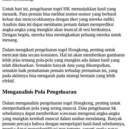
Untuk hari ini, pengeluaran togel HK menunjukkan hasil yang
menarik. Para pemain bisa melihat nomor-nomor yang berhasil
keluar dan mencocokkannya dengan tiket yang mereka miliki.
Analisis data ini dapat membantu pemain dalam memprediksi
angka-angka yang mungkin akan muncul di sesi berikutnya.
Dengan begitu, mereka bisa meningkatkan peluang mereka untuk
menang.
Dalam mengikuti pengeluaran togel Hongkong, penting untuk
mencatat data secara konsisten. Hal ini akan memberikan gambaran
lebih jelas tentang pola-pola yang mungkin ada dalam hasil yang
telah dikeluarkan. Semakin banyak data yang dikumpulkan,
semakin baik pemahaman pemain terhadap permainan ini, yang
pada akhirnya bisa mengarah pada strategi bermain yang lebih
efektif.
Menganalisis Pola Pengeluaran
Dalam menganalisis pengeluaran togel Hongkong, penting untuk
memperhatikan pola yang sering muncul. Data pengeluaran hk
sebelumnya dapat memberikan wawasan mengenai angka-angka
yang mungkin kembali muncul dalam undian mendatang. Banyak
pemain percaya bahwa dengan mempelajari hasil-hasil sebelumnya,
mereka dapat mengidentifikasi tren tertentu, seperti angka panas