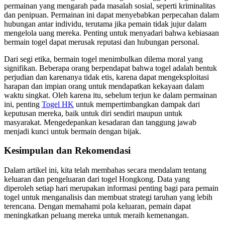
permainan yang mengarah pada masalah sosial, seperti kriminalitas
dan penipuan. Permainan ini dapat menyebabkan perpecahan dalam
hubungan antar individu, terutama jika pemain tidak jujur dalam
mengelola uang mereka. Penting untuk menyadari bahwa kebiasaan
bermain togel dapat merusak reputasi dan hubungan personal.
Dari segi etika, bermain togel menimbulkan dilema moral yang
signifikan. Beberapa orang berpendapat bahwa togel adalah bentuk
perjudian dan karenanya tidak etis, karena dapat mengeksploitasi
harapan dan impian orang untuk mendapatkan kekayaan dalam
waktu singkat. Oleh karena itu, sebelum terjun ke dalam permainan
ini, penting
Togel HK
untuk mempertimbangkan dampak dari
keputusan mereka, baik untuk diri sendiri maupun untuk
masyarakat. Mengedepankan kesadaran dan tanggung jawab
menjadi kunci untuk bermain dengan bijak.
Kesimpulan dan Rekomendasi
Dalam artikel ini, kita telah membahas secara mendalam tentang
keluaran dan pengeluaran dari togel Hongkong. Data yang
diperoleh setiap hari merupakan informasi penting bagi para pemain
togel untuk menganalisis dan membuat strategi taruhan yang lebih
terencana. Dengan memahami pola keluaran, pemain dapat
meningkatkan peluang mereka untuk meraih kemenangan.