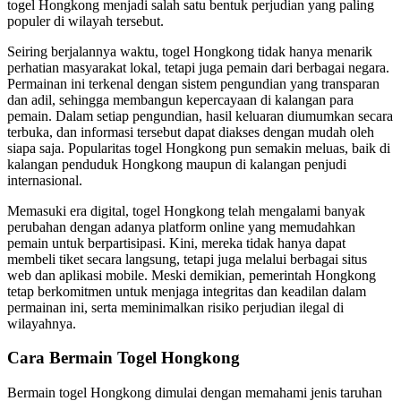
togel Hongkong menjadi salah satu bentuk perjudian yang paling
populer di wilayah tersebut.
Seiring berjalannya waktu, togel Hongkong tidak hanya menarik
perhatian masyarakat lokal, tetapi juga pemain dari berbagai negara.
Permainan ini terkenal dengan sistem pengundian yang transparan
dan adil, sehingga membangun kepercayaan di kalangan para
pemain. Dalam setiap pengundian, hasil keluaran diumumkan secara
terbuka, dan informasi tersebut dapat diakses dengan mudah oleh
siapa saja. Popularitas togel Hongkong pun semakin meluas, baik di
kalangan penduduk Hongkong maupun di kalangan penjudi
internasional.
Memasuki era digital, togel Hongkong telah mengalami banyak
perubahan dengan adanya platform online yang memudahkan
pemain untuk berpartisipasi. Kini, mereka tidak hanya dapat
membeli tiket secara langsung, tetapi juga melalui berbagai situs
web dan aplikasi mobile. Meski demikian, pemerintah Hongkong
tetap berkomitmen untuk menjaga integritas dan keadilan dalam
permainan ini, serta meminimalkan risiko perjudian ilegal di
wilayahnya.
Cara Bermain Togel Hongkong
Bermain togel Hongkong dimulai dengan memahami jenis taruhan