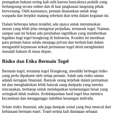
penegakan hukum sering kali sulit karena banyaknya praktik yang
berlangsung secara online dan di luar jangkauan langsung pihak
berwenang. Oleh karenanya, pemain disarankan untuk tetap
waspada dan berpikir matang sebelum ikut serta dalam kegiatan ini.
Dalam beberapa tahun terakhir, ada upaya untuk merumuskan
aturan yang lebih jelas mengenai perjudian, termasuk togel. Namun,
sampai saat ini belum ada perubahan signifikan yang memberikan
legalitas bagi togel hongkong di Indonesia. Kondisi ini membuat
para pemain harus selalu menjaga privasi dan berhati-hati dalam
mengambil keputusan terkait permainan togel demi menghindari
masalah hukum di masa depan.
Risiko dan Etika Bermain Togel
Bermain togel, terutama togel Hongkong, memiliki berbagai risiko
yang perlu dipahami oleh setiap pemain. Salah satu risiko utama
adalah kerugian finansial. Banyak orang terjebak dalam permainan
ini dan menghabiskan lebih banyak uang daripada yang mereka
rencanakan, berharap untuk mendapatkan kemenangan besar yang
seringkali tidak realistis. Ketidakpastian hasil togel bisa memicu
kecanduan dan mengganggu stabilitas keuangan individu.
Selain risiko finansial, ada juga dampak sosial yang bisa muncul dari
kebiasaan bermain togel. Togel sering kali dianggap sebagai