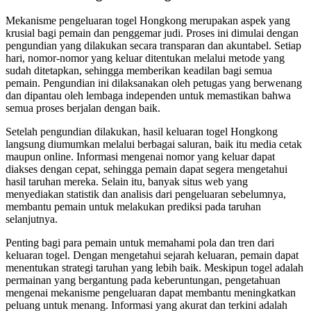
Mekanisme pengeluaran togel Hongkong merupakan aspek yang
krusial bagi pemain dan penggemar judi. Proses ini dimulai dengan
pengundian yang dilakukan secara transparan dan akuntabel. Setiap
hari, nomor-nomor yang keluar ditentukan melalui metode yang
sudah ditetapkan, sehingga memberikan keadilan bagi semua
pemain. Pengundian ini dilaksanakan oleh petugas yang berwenang
dan dipantau oleh lembaga independen untuk memastikan bahwa
semua proses berjalan dengan baik.
Setelah pengundian dilakukan, hasil keluaran togel Hongkong
langsung diumumkan melalui berbagai saluran, baik itu media cetak
maupun online. Informasi mengenai nomor yang keluar dapat
diakses dengan cepat, sehingga pemain dapat segera mengetahui
hasil taruhan mereka. Selain itu, banyak situs web yang
menyediakan statistik dan analisis dari pengeluaran sebelumnya,
membantu pemain untuk melakukan prediksi pada taruhan
selanjutnya.
Penting bagi para pemain untuk memahami pola dan tren dari
keluaran togel. Dengan mengetahui sejarah keluaran, pemain dapat
menentukan strategi taruhan yang lebih baik. Meskipun togel adalah
permainan yang bergantung pada keberuntungan, pengetahuan
mengenai mekanisme pengeluaran dapat membantu meningkatkan
peluang untuk menang. Informasi yang akurat dan terkini adalah