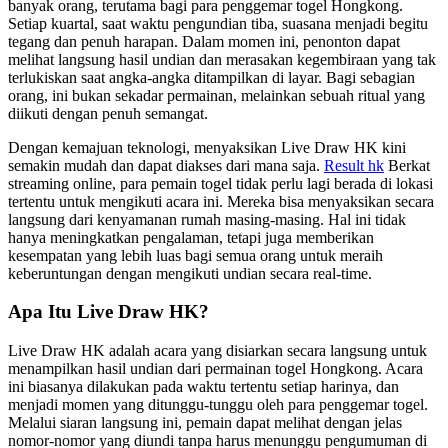
banyak orang, terutama bagi para penggemar togel Hongkong.
Setiap kuartal, saat waktu pengundian tiba, suasana menjadi begitu
tegang dan penuh harapan. Dalam momen ini, penonton dapat
melihat langsung hasil undian dan merasakan kegembiraan yang tak
terlukiskan saat angka-angka ditampilkan di layar. Bagi sebagian
orang, ini bukan sekadar permainan, melainkan sebuah ritual yang
diikuti dengan penuh semangat.
Dengan kemajuan teknologi, menyaksikan Live Draw HK kini
semakin mudah dan dapat diakses dari mana saja.
Result hk
Berkat
streaming online, para pemain togel tidak perlu lagi berada di lokasi
tertentu untuk mengikuti acara ini. Mereka bisa menyaksikan secara
langsung dari kenyamanan rumah masing-masing. Hal ini tidak
hanya meningkatkan pengalaman, tetapi juga memberikan
kesempatan yang lebih luas bagi semua orang untuk meraih
keberuntungan dengan mengikuti undian secara real-time.
Apa Itu Live Draw HK?
Live Draw HK adalah acara yang disiarkan secara langsung untuk
menampilkan hasil undian dari permainan togel Hongkong. Acara
ini biasanya dilakukan pada waktu tertentu setiap harinya, dan
menjadi momen yang ditunggu-tunggu oleh para penggemar togel.
Melalui siaran langsung ini, pemain dapat melihat dengan jelas
nomor-nomor yang diundi tanpa harus menunggu pengumuman di