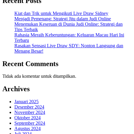
Recent Posts
Kiat dan Trik untuk Mengikuti Live Draw Sidney
Menjadi Pemenang: Strategi Jitu dalam Judi Online
Menemukan Keseruan di Dunia Judi Online: Strategi dan
Tips Terbaik
Rahasia Meraih Keberuntungan: Keluaran Macau Hari Ini
Terbaru
Rasakan Sensasi Live Draw SDY: Nonton Langsung dan
Menang Besar!
Recent Comments
Tidak ada komentar untuk ditampilkan.
Archives
Januari 2025
Desember 2024
November 2024
Oktober 2024
September 2024
Agustus 2024
Juli 2024