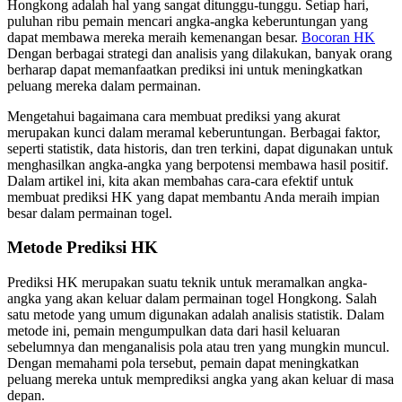
Hongkong adalah hal yang sangat ditunggu-tunggu. Setiap hari,
puluhan ribu pemain mencari angka-angka keberuntungan yang
dapat membawa mereka meraih kemenangan besar.
Bocoran HK
Dengan berbagai strategi dan analisis yang dilakukan, banyak orang
berharap dapat memanfaatkan prediksi ini untuk meningkatkan
peluang mereka dalam permainan.
Mengetahui bagaimana cara membuat prediksi yang akurat
merupakan kunci dalam meramal keberuntungan. Berbagai faktor,
seperti statistik, data historis, dan tren terkini, dapat digunakan untuk
menghasilkan angka-angka yang berpotensi membawa hasil positif.
Dalam artikel ini, kita akan membahas cara-cara efektif untuk
membuat prediksi HK yang dapat membantu Anda meraih impian
besar dalam permainan togel.
Metode Prediksi HK
Prediksi HK merupakan suatu teknik untuk meramalkan angka-
angka yang akan keluar dalam permainan togel Hongkong. Salah
satu metode yang umum digunakan adalah analisis statistik. Dalam
metode ini, pemain mengumpulkan data dari hasil keluaran
sebelumnya dan menganalisis pola atau tren yang mungkin muncul.
Dengan memahami pola tersebut, pemain dapat meningkatkan
peluang mereka untuk memprediksi angka yang akan keluar di masa
depan.