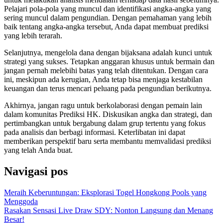
Pelajari pola-pola yang muncul dan identifikasi angka-angka yang
sering muncul dalam pengundian. Dengan pemahaman yang lebih
baik tentang angka-angka tersebut, Anda dapat membuat prediksi
yang lebih terarah.
Selanjutnya, mengelola dana dengan bijaksana adalah kunci untuk
strategi yang sukses. Tetapkan anggaran khusus untuk bermain dan
jangan pernah melebihi batas yang telah ditentukan. Dengan cara
ini, meskipun ada kerugian, Anda tetap bisa menjaga kestabilan
keuangan dan terus mencari peluang pada pengundian berikutnya.
Akhirnya, jangan ragu untuk berkolaborasi dengan pemain lain
dalam komunitas Prediksi HK. Diskusikan angka dan strategi, dan
pertimbangkan untuk bergabung dalam grup tertentu yang fokus
pada analisis dan berbagi informasi. Keterlibatan ini dapat
memberikan perspektif baru serta membantu memvalidasi prediksi
yang telah Anda buat.
Navigasi pos
Meraih Keberuntungan: Eksplorasi Togel Hongkong Pools yang
Menggoda
Rasakan Sensasi Live Draw SDY: Nonton Langsung dan Menang
Besar!