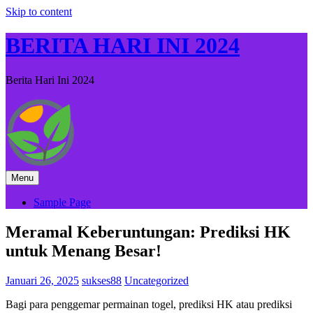
Skip to content
BERITA HARI INI 2024
Berita Hari Ini 2024
Menu
Sample Page
Meramal Keberuntungan: Prediksi HK
untuk Menang Besar!
Januari 26, 2025
sukses88
Uncategorized
Bagi para penggemar permainan togel, prediksi HK atau prediksi