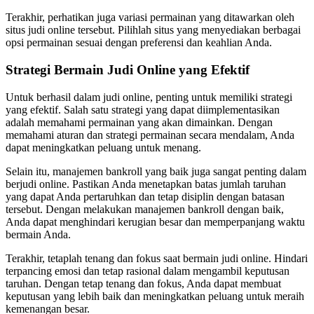
Terakhir, perhatikan juga variasi permainan yang ditawarkan oleh
situs judi online tersebut. Pilihlah situs yang menyediakan berbagai
opsi permainan sesuai dengan preferensi dan keahlian Anda.
Strategi Bermain Judi Online yang Efektif
Untuk berhasil dalam judi online, penting untuk memiliki strategi
yang efektif. Salah satu strategi yang dapat diimplementasikan
adalah memahami permainan yang akan dimainkan. Dengan
memahami aturan dan strategi permainan secara mendalam, Anda
dapat meningkatkan peluang untuk menang.
Selain itu, manajemen bankroll yang baik juga sangat penting dalam
berjudi online. Pastikan Anda menetapkan batas jumlah taruhan
yang dapat Anda pertaruhkan dan tetap disiplin dengan batasan
tersebut. Dengan melakukan manajemen bankroll dengan baik,
Anda dapat menghindari kerugian besar dan memperpanjang waktu
bermain Anda.
Terakhir, tetaplah tenang dan fokus saat bermain judi online. Hindari
terpancing emosi dan tetap rasional dalam mengambil keputusan
taruhan. Dengan tetap tenang dan fokus, Anda dapat membuat
keputusan yang lebih baik dan meningkatkan peluang untuk meraih
kemenangan besar.