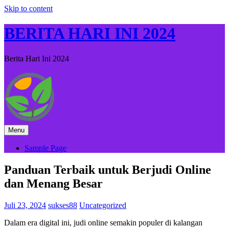
Skip to content
BERITA HARI INI 2024
Berita Hari Ini 2024
Menu
Sample Page
Panduan Terbaik untuk Berjudi Online
dan Menang Besar
Juli 23, 2024
sukses88
Uncategorized
Dalam era digital ini, judi online semakin populer di kalangan