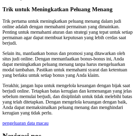
Trik untuk Meningkatkan Peluang Menang
Trik pertama untuk meningkatkan peluang menang dalam judi
online adalah dengan memahami permainan yang dimainkan.
Penting untuk memahami aturan dan strategi yang tepat untuk setiap
permainan agar dapat membuat keputusan yang lebih cerdas saat
berjudi.
Selain itu, manfaatkan bonus dan promosi yang ditawarkan oleh
situs judi online. Dengan memanfaatkan bonus-bonus ini, Anda
dapat meningkatkan peluang menang tanpa harus mengeluarkan
modal tambahan. Pastikan untuk memahami syarat dan ketentuan
yang berlaku untuk setiap bonus yang Anda klaim.
Terakhir, jangan lupa untuk mengelola keuangan dengan bijak saat
berjudi online. Tetapkan batas kerugian dan kemenangan yang jelas
sebelum memulai berjudi, dan disiplinlah untuk tidak melebihi batas
yang telah ditetapkan. Dengan mengelola keuangan dengan baik,
Anda dapat memaksimalkan peluang menang dan menghindari
kerugian yang tidak perlu.
pengeluaran data macau
Navigasi pos