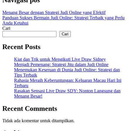
Menang Besar dengan Strategi Judi Online yang Efektif
Panduan Sukses Bermain Judi Online: Strategi Terbaik yang Perlu
Anda Ketahui
Cari
Cari
Recent Posts
Kiat dan Trik untuk Mengikuti Live Draw Sidney
Menjadi Pemenang: Strategi Jitu dalam Judi Online
Menemukan Keseruan di Dunia Judi Online: Strategi dan
Tips Terbaik
Rahasia Meraih Keberuntungan: Keluaran Macau Hari Ini
Terbaru
Rasakan Sensasi Live Draw SDY: Nonton Langsung dan
Menang Besar!
Recent Comments
Tidak ada komentar untuk ditampilkan.