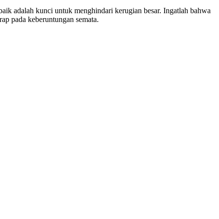
baik adalah kunci untuk menghindari kerugian besar. Ingatlah bahwa
arap pada keberuntungan semata.