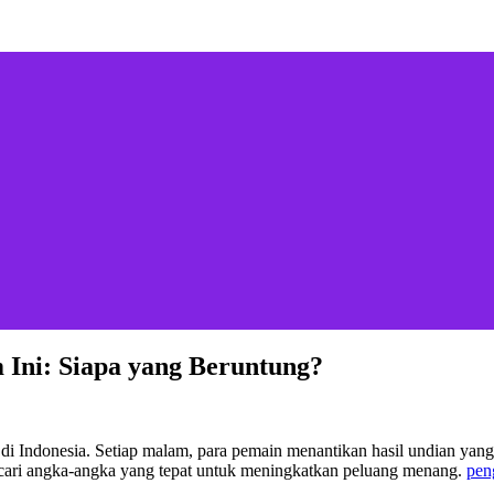
 Ini: Siapa yang Beruntung?
 di Indonesia. Setiap malam, para pemain menantikan hasil undian y
ncari angka-angka yang tepat untuk meningkatkan peluang menang.
pen