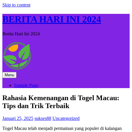
Skip to content
BERITA HARI INI 2024
Berita Hari Ini 2024
Menu
Sample Page
Rahasia Kemenangan di Togel Macau:
Tips dan Trik Terbaik
Januari 25, 2025
sukses88
Uncategorized
Togel Macau telah menjadi permainan yang populer di kalangan