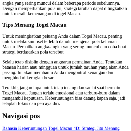
angka yang sering muncul dalam beberapa periode sebelumnya.
Dengan memperhatikan pola ini, strategi taruhan dapat ditingkatkan
untuk meraih kemenangan di togel Macau.
Tips Menang Togel Macau
Untuk meningkatkan peluang Anda dalam Togel Macau, penting
untuk melakukan riset terlebih dahulu mengenai pola keluaran
Macau. Perhatikan angka-angka yang sering muncul dan coba buat
strategi berdasarkan pola tersebut.
Selalu tetap disiplin dengan anggaran permainan Anda. Tentukan
batasan harian atau mingguan untuk jumlah taruhan yang akan Anda
pasang. Ini akan membantu Anda mengontrol keuangan dan
menghindari kerugian besar.
Terakhir, jangan lupa untuk tetap tenang dan santai saat bermain
Togel Macau. Jangan terlalu emosional atau terburu-buru dalam
mengambil keputusan. Keberuntungan bisa datang kapan saja, jadi
tetaplah fokus dan percaya diri.
Navigasi pos
Rahasia Keberuntungan Togel Macau 4D: Strategi Jitu Menang