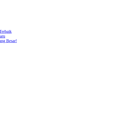
Terbaik
aru
ng Besar!