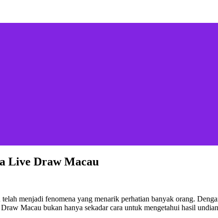
a Live Draw Macau
elah menjadi fenomena yang menarik perhatian banyak orang. Dengan 
ve Draw Macau bukan hanya sekadar cara untuk mengetahui hasil undi