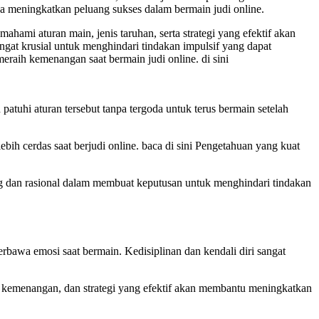
isa meningkatkan peluang sukses dalam bermain judi online.
ami aturan main, jenis taruhan, serta strategi yang efektif akan
ngat krusial untuk menghindari tindakan impulsif yang dapat
raih kemenangan saat bermain judi online. di sini
atuhi aturan tersebut tanpa tergoda untuk terus bermain setelah
ih cerdas saat berjudi online. baca di sini Pengetahuan yang kuat
ang dan rasional dalam membuat keputusan untuk menghindari tindakan
rbawa emosi saat bermain. Kedisiplinan dan kendali diri sangat
ng kemenangan, dan strategi yang efektif akan membantu meningkatkan