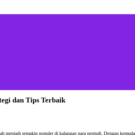
tegi dan Tips Terbaik
k
elah menjadi semakin populer di kalangan para penjudi. Dengan kemudaha