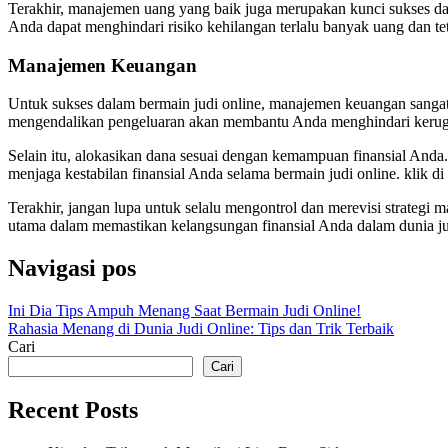
Terakhir, manajemen uang yang baik juga merupakan kunci sukses dal
Anda dapat menghindari risiko kehilangan terlalu banyak uang dan te
Manajemen Keuangan
Untuk sukses dalam bermain judi online, manajemen keuangan sangatl
mengendalikan pengeluaran akan membantu Anda menghindari kerugi
Selain itu, alokasikan dana sesuai dengan kemampuan finansial An
menjaga kestabilan finansial Anda selama bermain judi online. klik di 
Terakhir, jangan lupa untuk selalu mengontrol dan merevisi strategi
utama dalam memastikan kelangsungan finansial Anda dalam dunia ju
Navigasi pos
Ini Dia Tips Ampuh Menang Saat Bermain Judi Online!
Rahasia Menang di Dunia Judi Online: Tips dan Trik Terbaik
Cari
Cari
Recent Posts