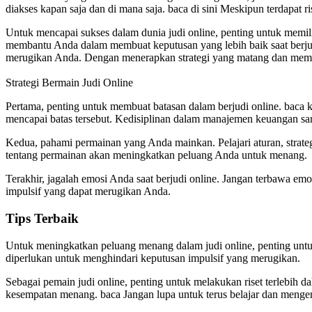
diakses kapan saja dan di mana saja. baca di sini Meskipun terdapat 
Untuk mencapai sukses dalam dunia judi online, penting untuk memili
membantu Anda dalam membuat keputusan yang lebih baik saat berjudi 
merugikan Anda. Dengan menerapkan strategi yang matang dan memper
Strategi Bermain Judi Online
Pertama, penting untuk membuat batasan dalam berjudi online. baca k
mencapai batas tersebut. Kedisiplinan dalam manajemen keuangan san
Kedua, pahami permainan yang Anda mainkan. Pelajari aturan, strateg
tentang permainan akan meningkatkan peluang Anda untuk menang.
Terakhir, jagalah emosi Anda saat berjudi online. Jangan terbawa em
impulsif yang dapat merugikan Anda.
Tips Terbaik
Untuk meningkatkan peluang menang dalam judi online, penting untuk 
diperlukan untuk menghindari keputusan impulsif yang merugikan.
Sebagai pemain judi online, penting untuk melakukan riset terlebih
kesempatan menang. baca Jangan lupa untuk terus belajar dan men