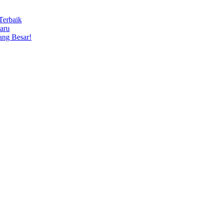
Terbaik
aru
ng Besar!