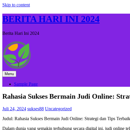
Skip to content
BERITA HARI INI 2024
Berita Hari Ini 2024
Menu
Sample Page
Rahasia Sukses Bermain Judi Online: Stra
Juli 24, 2024
sukses88
Uncategorized
Judul: Rahasia Sukses Bermain Judi Online: Strategi dan Tips Terbai
Dalam dunia yang semakin terhubung secara digital ini, judi online t