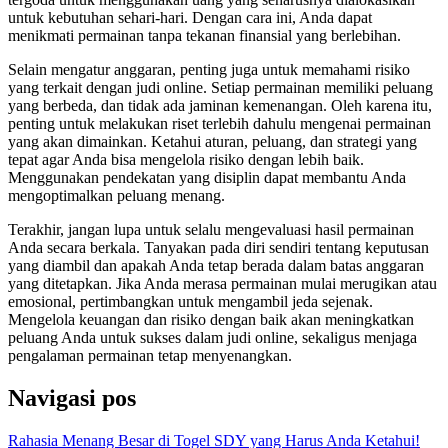
untuk kebutuhan sehari-hari. Dengan cara ini, Anda dapat
menikmati permainan tanpa tekanan finansial yang berlebihan.
Selain mengatur anggaran, penting juga untuk memahami risiko
yang terkait dengan judi online. Setiap permainan memiliki peluang
yang berbeda, dan tidak ada jaminan kemenangan. Oleh karena itu,
penting untuk melakukan riset terlebih dahulu mengenai permainan
yang akan dimainkan. Ketahui aturan, peluang, dan strategi yang
tepat agar Anda bisa mengelola risiko dengan lebih baik.
Menggunakan pendekatan yang disiplin dapat membantu Anda
mengoptimalkan peluang menang.
Terakhir, jangan lupa untuk selalu mengevaluasi hasil permainan
Anda secara berkala. Tanyakan pada diri sendiri tentang keputusan
yang diambil dan apakah Anda tetap berada dalam batas anggaran
yang ditetapkan. Jika Anda merasa permainan mulai merugikan atau
emosional, pertimbangkan untuk mengambil jeda sejenak.
Mengelola keuangan dan risiko dengan baik akan meningkatkan
peluang Anda untuk sukses dalam judi online, sekaligus menjaga
pengalaman permainan tetap menyenangkan.
Navigasi pos
Rahasia Menang Besar di Togel SDY yang Harus Anda Ketahui!