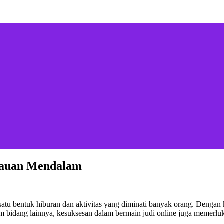
njauan Mendalam
h satu bentuk hiburan dan aktivitas yang diminati banyak orang. Denga
am bidang lainnya, kesuksesan dalam bermain judi online juga memerlu