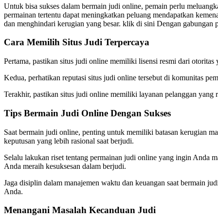
Untuk bisa sukses dalam bermain judi online, pemain perlu meluangk
permainan tertentu dapat meningkatkan peluang mendapatkan kemena
dan menghindari kerugian yang besar. klik di sini Dengan gabungan 
Cara Memilih Situs Judi Terpercaya
Pertama, pastikan situs judi online memiliki lisensi resmi dari otorit
Kedua, perhatikan reputasi situs judi online tersebut di komunitas p
Terakhir, pastikan situs judi online memiliki layanan pelanggan yan
Tips Bermain Judi Online Dengan Sukses
Saat bermain judi online, penting untuk memiliki batasan kerugian
keputusan yang lebih rasional saat berjudi.
Selalu lakukan riset tentang permainan judi online yang ingin Anda
Anda meraih kesuksesan dalam berjudi.
Jaga disiplin dalam manajemen waktu dan keuangan saat bermain jud
Anda.
Menangani Masalah Kecanduan Judi