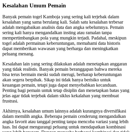
Kesalahan Umum Pemain
Banyak pemain togel Kamboja yang sering kali terjebak dalam
kesalahan yang sama berulang kali. Salah satu kesalahan terbesar
adalah mengabaikan analisis data dan angka sebelumnya. Pemain
sering kali hanya mengandalkan insting atau ramalan tanpa
mempertimbangkan pola yang mungkin terjadi. Padahal, meskipun
togel adalah permainan keberuntungan, memahami data historis
dapat memberikan wawasan yang berharga dan meningkatkan
peluang menang.
Kesalahan lain yang sering dilakukan adalah menetapkan anggaran
yang tidak realistis. Banyak pemain beranggapan bahwa mereka
bisa terus bermain meski sudah merugi, berharap keberuntungan
akan segera berpihak. Sikap ini tidak hanya berisiko untuk
keuangan pemain, tetapi juga dapat menyebabkan kecanduan.
Penting bagi pemain untuk tetap disiplin dan menetapkan batas yang
jelas agar tidak terjebak dalam siklus kekalahan yang membuat
frustrasi.
Akhirnya, kesalahan umum lainnya adalah kurangnya diversifikasi
dalam memilih angka. Beberapa pemain cenderung mengandalkan
angka favorit atau tanggal penting tanpa mencoba variasi yang lebih
luas. Ini dapat mengurangi peluang untuk mendapatkan kombinasi