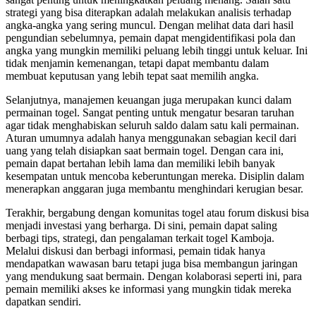
strategi yang bisa diterapkan adalah melakukan analisis terhadap
angka-angka yang sering muncul. Dengan melihat data dari hasil
pengundian sebelumnya, pemain dapat mengidentifikasi pola dan
angka yang mungkin memiliki peluang lebih tinggi untuk keluar. Ini
tidak menjamin kemenangan, tetapi dapat membantu dalam
membuat keputusan yang lebih tepat saat memilih angka.
Selanjutnya, manajemen keuangan juga merupakan kunci dalam
permainan togel. Sangat penting untuk mengatur besaran taruhan
agar tidak menghabiskan seluruh saldo dalam satu kali permainan.
Aturan umumnya adalah hanya menggunakan sebagian kecil dari
uang yang telah disiapkan saat bermain togel. Dengan cara ini,
pemain dapat bertahan lebih lama dan memiliki lebih banyak
kesempatan untuk mencoba keberuntungan mereka. Disiplin dalam
menerapkan anggaran juga membantu menghindari kerugian besar.
Terakhir, bergabung dengan komunitas togel atau forum diskusi bisa
menjadi investasi yang berharga. Di sini, pemain dapat saling
berbagi tips, strategi, dan pengalaman terkait togel Kamboja.
Melalui diskusi dan berbagi informasi, pemain tidak hanya
mendapatkan wawasan baru tetapi juga bisa membangun jaringan
yang mendukung saat bermain. Dengan kolaborasi seperti ini, para
pemain memiliki akses ke informasi yang mungkin tidak mereka
dapatkan sendiri.