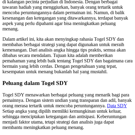
di kalangan pecinta perjudian di Indonesia. Dengan berbagai
tawaran hadiah yang menggiurkan, banyak orang tertarik untuk
mencoba peruntungannya dalam permainan ini. Namun, di balik
kesenangan dan ketegangan yang ditawarkannya, terdapat banyak
aspek yang perlu dipahami agar bisa meningkatkan peluang
menang.
Dalam artikel ini, kita akan menyingkap rahasia Togel SDY dan
membahas berbagai strategi yang dapat digunakan untuk meraih
kemenangan. Dari analisis angka hingga tips praktis, semua akan
dibahas secara mendalam. Tujuan kita adalah memberikan
pemahaman yang lebih baik tentang Togel SDY dan bagaimana cara
bermain yang lebih cerdas. Dengan pengetahuan yang tepat,
kesempatan untuk menang bukanlah hal yang mustahil.
Peluang dalam Togel SDY
Togel SDY menawarkan berbagai peluang yang menarik bagi para
pemainnya. Dengan sistem undian yang transparan dan adil, banyak
orang merasa tertarik untuk mencoba peruntungannya.
Data SDY
Setiap angka yang dipilih memiliki kemungkinan untuk keluar,
sehingga menciptakan ketegangan dan antisipasi. Keberuntungan
menjadi faktor utama, tetapi strategi dan analisis juga dapat
membantu meningkatkan peluang menang.