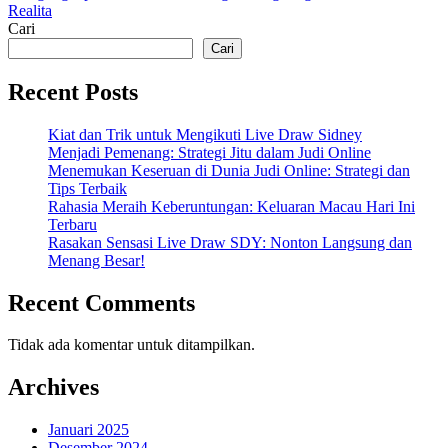
Realita
Cari
Cari
Recent Posts
Kiat dan Trik untuk Mengikuti Live Draw Sidney
Menjadi Pemenang: Strategi Jitu dalam Judi Online
Menemukan Keseruan di Dunia Judi Online: Strategi dan
Tips Terbaik
Rahasia Meraih Keberuntungan: Keluaran Macau Hari Ini
Terbaru
Rasakan Sensasi Live Draw SDY: Nonton Langsung dan
Menang Besar!
Recent Comments
Tidak ada komentar untuk ditampilkan.
Archives
Januari 2025
Desember 2024