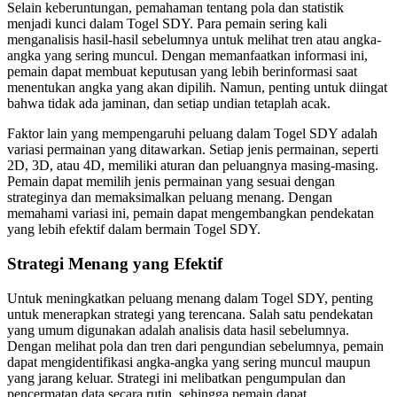
Selain keberuntungan, pemahaman tentang pola dan statistik
menjadi kunci dalam Togel SDY. Para pemain sering kali
menganalisis hasil-hasil sebelumnya untuk melihat tren atau angka-
angka yang sering muncul. Dengan memanfaatkan informasi ini,
pemain dapat membuat keputusan yang lebih berinformasi saat
menentukan angka yang akan dipilih. Namun, penting untuk diingat
bahwa tidak ada jaminan, dan setiap undian tetaplah acak.
Faktor lain yang mempengaruhi peluang dalam Togel SDY adalah
variasi permainan yang ditawarkan. Setiap jenis permainan, seperti
2D, 3D, atau 4D, memiliki aturan dan peluangnya masing-masing.
Pemain dapat memilih jenis permainan yang sesuai dengan
strateginya dan memaksimalkan peluang menang. Dengan
memahami variasi ini, pemain dapat mengembangkan pendekatan
yang lebih efektif dalam bermain Togel SDY.
Strategi Menang yang Efektif
Untuk meningkatkan peluang menang dalam Togel SDY, penting
untuk menerapkan strategi yang terencana. Salah satu pendekatan
yang umum digunakan adalah analisis data hasil sebelumnya.
Dengan melihat pola dan tren dari pengundian sebelumnya, pemain
dapat mengidentifikasi angka-angka yang sering muncul maupun
yang jarang keluar. Strategi ini melibatkan pengumpulan dan
pencermatan data secara rutin, sehingga pemain dapat