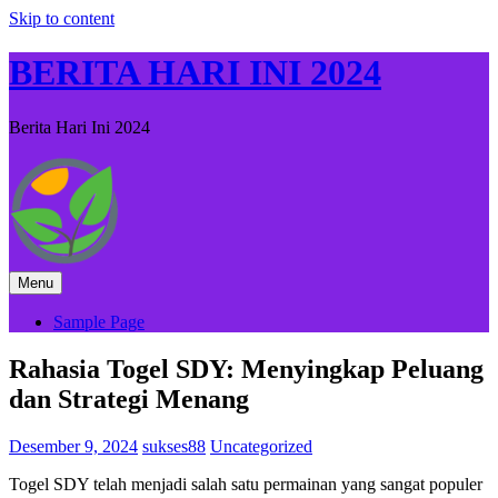
Skip to content
BERITA HARI INI 2024
Berita Hari Ini 2024
Menu
Sample Page
Rahasia Togel SDY: Menyingkap Peluang
dan Strategi Menang
Desember 9, 2024
sukses88
Uncategorized
Togel SDY telah menjadi salah satu permainan yang sangat populer