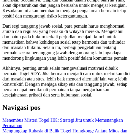
akan dipertaruhkan dan jangan berusaha untuk mengejar kerugian.
Kesadaran ini akan membantu menjaga pengalaman bermain tetap
positif dan mengurangi risiko ketergantungan.
Dari segi tanggung jawab sosial, para pemain harus menghormati
aturan dan regulasi yang berlaku di wilayah mereka. Mengetahui
dan patuh pada hukum terkait perjudian menjadi kunci untuk
memastikan bahwa kehidupan sosial tetap harmonis dan terhindar
dari masalah hukum. Selain itu, berbagi pengetahuan tentang
bermain secara bertanggung jawab dengan orang lain juga dapat
mendorong lingkungan yang lebih positif dalam komunitas pemain.
Akhirnya, penting untuk selalu mengevaluasi motivasi dibalik
bermain Togel SDY. Jika bermain menjadi cara untuk melarikan diri
dari masalah atau stres, lebih baik mencari alternatif lain yang lebih
konstruktif. Dengan menjaga sikap etis dan tanggung jawab, setiap
pemain dapat menikmati permainan tanpa mengorbankan
kesejahteraan pribadi dan serta hubungan sosial.
Navigasi pos
Menembus Misteri Togel HK: Strategi Jitu untuk Memenangkan
Permainan
Mengungkap Rahasia di Balik Togel Hongkong: Antara Mitos dan