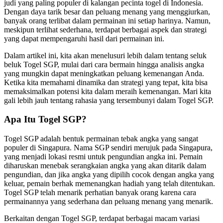
judi yang paling populer di kalangan pecinta togel di Indonesia.
Dengan daya tarik besar dan peluang menang yang menggiurkan,
banyak orang terlibat dalam permainan ini setiap harinya. Namun,
meskipun terlihat sederhana, terdapat berbagai aspek dan strategi
yang dapat mempengaruhi hasil dari permainan ini.
Dalam artikel ini, kita akan menelusuri lebih dalam tentang seluk
beluk Togel SGP, mulai dari cara bermain hingga analisis angka
yang mungkin dapat meningkatkan peluang kemenangan Anda.
Ketika kita memahami dinamika dan strategi yang tepat, kita bisa
memaksimalkan potensi kita dalam meraih kemenangan. Mari kita
gali lebih jauh tentang rahasia yang tersembunyi dalam Togel SGP.
Apa Itu Togel SGP?
Togel SGP adalah bentuk permainan tebak angka yang sangat
populer di Singapura. Nama SGP sendiri merujuk pada Singapura,
yang menjadi lokasi resmi untuk pengundian angka ini. Pemain
diharuskan menebak serangkaian angka yang akan ditarik dalam
pengundian, dan jika angka yang dipilih cocok dengan angka yang
keluar, pemain berhak memenangkan hadiah yang telah ditentukan.
Togel SGP telah menarik perhatian banyak orang karena cara
permainannya yang sederhana dan peluang menang yang menarik.
Berkaitan dengan Togel SGP, terdapat berbagai macam variasi