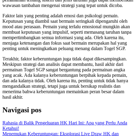
wawasan tambahan mengenai strategi yang tepat untuk dicoba.
Faktor lain yang penting adalah emosi dan psikologi pemain.
Keputusan yang diambil saat bermain seringkali dipengaruhi oleh
mood atau perasaan. Pemain yang terlalu emosional mungkin akan
membuat keputusan yang impulsif, seperti memasang taruhan tanpa
mempertimbangkan semua informasi yang ada. Oleh karena itu,
menjaga ketenangan dan fokus saat bermain merupakan hal yang
penting untuk meningkatkan peluang menang dalam Togel SGP.
Terakhir, faktor keberuntungan juga tidak dapat dikesampingkan.
Meskipun strategi dan analisis dapat membantu, hasil akhir dari
permainan Togel SGP sangat bergantung pada permainan angka
yang acak. Ada kalanya keberuntungan berpihak kepada pemain,
dan ada kalanya tidak. Oleh karena itu, penting untuk tidak hanya
mengandalkan strategi, tetapi juga untuk bersikap realistis dan
menerima bahwa keberuntungan memainkan peran besar dalam
hasil akhir.
Navigasi pos
Rahasia di Balik Pengeluaran HK Hari Ini: Apa yang Perlu Anda
Ketahui!
Menemukan Keberuntungan: Eksplorasi Live Draw HK dan