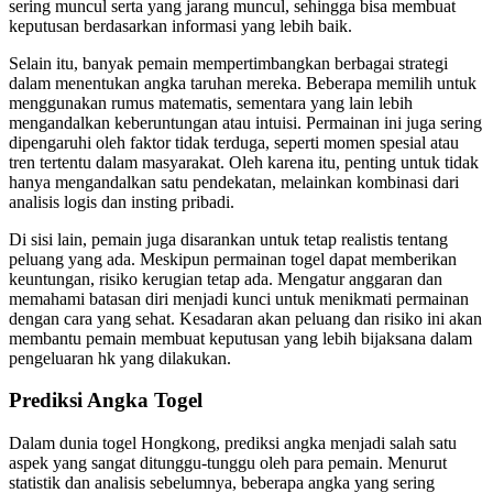
sering muncul serta yang jarang muncul, sehingga bisa membuat
keputusan berdasarkan informasi yang lebih baik.
Selain itu, banyak pemain mempertimbangkan berbagai strategi
dalam menentukan angka taruhan mereka. Beberapa memilih untuk
menggunakan rumus matematis, sementara yang lain lebih
mengandalkan keberuntungan atau intuisi. Permainan ini juga sering
dipengaruhi oleh faktor tidak terduga, seperti momen spesial atau
tren tertentu dalam masyarakat. Oleh karena itu, penting untuk tidak
hanya mengandalkan satu pendekatan, melainkan kombinasi dari
analisis logis dan insting pribadi.
Di sisi lain, pemain juga disarankan untuk tetap realistis tentang
peluang yang ada. Meskipun permainan togel dapat memberikan
keuntungan, risiko kerugian tetap ada. Mengatur anggaran dan
memahami batasan diri menjadi kunci untuk menikmati permainan
dengan cara yang sehat. Kesadaran akan peluang dan risiko ini akan
membantu pemain membuat keputusan yang lebih bijaksana dalam
pengeluaran hk yang dilakukan.
Prediksi Angka Togel
Dalam dunia togel Hongkong, prediksi angka menjadi salah satu
aspek yang sangat ditunggu-tunggu oleh para pemain. Menurut
statistik dan analisis sebelumnya, beberapa angka yang sering