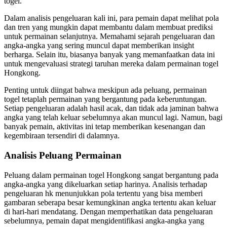
togel.
Dalam analisis pengeluaran kali ini, para pemain dapat melihat pola
dan tren yang mungkin dapat membantu dalam membuat prediksi
untuk permainan selanjutnya. Memahami sejarah pengeluaran dan
angka-angka yang sering muncul dapat memberikan insight
berharga. Selain itu, biasanya banyak yang memanfaatkan data ini
untuk mengevaluasi strategi taruhan mereka dalam permainan togel
Hongkong.
Penting untuk diingat bahwa meskipun ada peluang, permainan
togel tetaplah permainan yang bergantung pada keberuntungan.
Setiap pengeluaran adalah hasil acak, dan tidak ada jaminan bahwa
angka yang telah keluar sebelumnya akan muncul lagi. Namun, bagi
banyak pemain, aktivitas ini tetap memberikan kesenangan dan
kegembiraan tersendiri di dalamnya.
Analisis Peluang Permainan
Peluang dalam permainan togel Hongkong sangat bergantung pada
angka-angka yang dikeluarkan setiap harinya. Analisis terhadap
pengeluaran hk menunjukkan pola tertentu yang bisa memberi
gambaran seberapa besar kemungkinan angka tertentu akan keluar
di hari-hari mendatang. Dengan memperhatikan data pengeluaran
sebelumnya, pemain dapat mengidentifikasi angka-angka yang