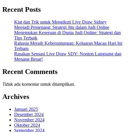
Recent Posts
Kiat dan Trik untuk Mengikuti Live Draw Sidney
Menjadi Pemenang: Strategi Jitu dalam Judi Online
Menemukan Keseruan di Dunia Judi Online: Strategi dan
Tips Terbaik
Rahasia Meraih Keberuntungan: Keluaran Macau Hari Ini
Terbaru
Rasakan Sensasi Live Draw SDY: Nonton Langsung dan
Menang Besar!
Recent Comments
Tidak ada komentar untuk ditampilkan.
Archives
Januari 2025
Desember 2024
November 2024
Oktober 2024
September 2024