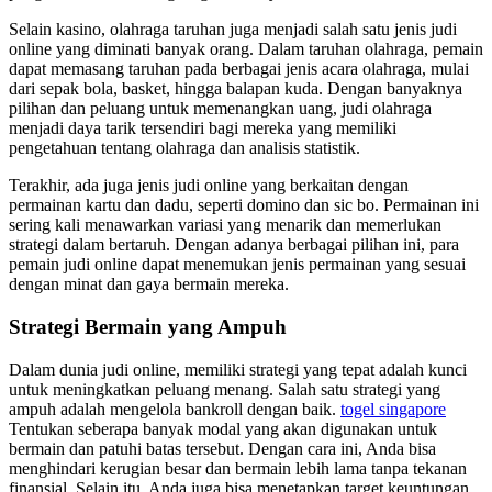
Selain kasino, olahraga taruhan juga menjadi salah satu jenis judi
online yang diminati banyak orang. Dalam taruhan olahraga, pemain
dapat memasang taruhan pada berbagai jenis acara olahraga, mulai
dari sepak bola, basket, hingga balapan kuda. Dengan banyaknya
pilihan dan peluang untuk memenangkan uang, judi olahraga
menjadi daya tarik tersendiri bagi mereka yang memiliki
pengetahuan tentang olahraga dan analisis statistik.
Terakhir, ada juga jenis judi online yang berkaitan dengan
permainan kartu dan dadu, seperti domino dan sic bo. Permainan ini
sering kali menawarkan variasi yang menarik dan memerlukan
strategi dalam bertaruh. Dengan adanya berbagai pilihan ini, para
pemain judi online dapat menemukan jenis permainan yang sesuai
dengan minat dan gaya bermain mereka.
Strategi Bermain yang Ampuh
Dalam dunia judi online, memiliki strategi yang tepat adalah kunci
untuk meningkatkan peluang menang. Salah satu strategi yang
ampuh adalah mengelola bankroll dengan baik.
togel singapore
Tentukan seberapa banyak modal yang akan digunakan untuk
bermain dan patuhi batas tersebut. Dengan cara ini, Anda bisa
menghindari kerugian besar dan bermain lebih lama tanpa tekanan
finansial. Selain itu, Anda juga bisa menetapkan target keuntungan