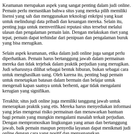
Keamanan merupakan aspek yang sangat penting dalam judi online.
Pemain perlu memastikan bahwa situs yang mereka pilih memiliki
lisensi yang sah dan menggunakan teknologi enkripsi yang kuat
untuk melindungi data pribadi dan keuangan mereka. Selain itu,
penting juga untuk memverifikasi reputasi situs tersebut melalui
ulasan dan pengalaman pemain lain. Dengan melakukan riset yang
tepat, pemain dapat terhindar dari penipuan dan pengalaman buruk
yang bisa merugikan.
Selain aspek keamanan, etika dalam judi online juga sangat perlu
diperhatikan. Pemain harus bertanggung jawab dalam permainan
mereka dan tidak terjebak dalam praktik perjudian yang merugikan.
Judi seharusnya dilihat sebagai bentuk hiburan, bukan sebagai cara
untuk menghasilkan uang. Oleh karena itu, penting bagi pemain
untuk menetapkan batasan dalam bermain dan belajar untuk
mengenali kapan saatnya untuk berhenti, agar tidak mengalami
kerugian yang signifikan.
Terakhir, situs judi online juga memiliki tanggung jawab untuk
menerapkan praktik yang etis. Mereka harus menyediakan informasi
yang jelas mengenai risiko permainan dan menawarkan bantuan
bagi pemain yang mungkin mengalami masalah terkait perjudian.
Dengan mempromosikan lingkungan yang aman dan bertanggung
jawab, baik pemain maupun penyedia layanan dapat menikmati judi
online dengan cara yang positif dan menyenangkan.