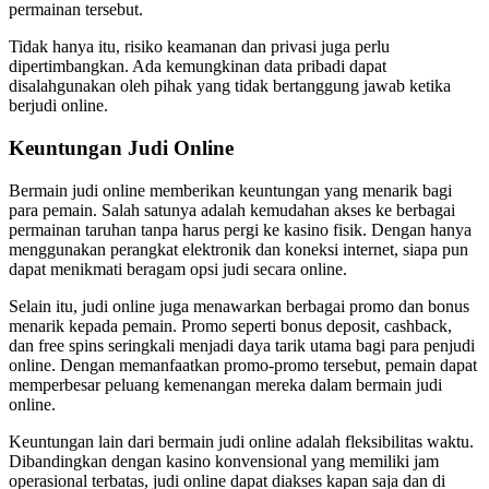
permainan tersebut.
Tidak hanya itu, risiko keamanan dan privasi juga perlu
dipertimbangkan. Ada kemungkinan data pribadi dapat
disalahgunakan oleh pihak yang tidak bertanggung jawab ketika
berjudi online.
Keuntungan Judi Online
Bermain judi online memberikan keuntungan yang menarik bagi
para pemain. Salah satunya adalah kemudahan akses ke berbagai
permainan taruhan tanpa harus pergi ke kasino fisik. Dengan hanya
menggunakan perangkat elektronik dan koneksi internet, siapa pun
dapat menikmati beragam opsi judi secara online.
Selain itu, judi online juga menawarkan berbagai promo dan bonus
menarik kepada pemain. Promo seperti bonus deposit, cashback,
dan free spins seringkali menjadi daya tarik utama bagi para penjudi
online. Dengan memanfaatkan promo-promo tersebut, pemain dapat
memperbesar peluang kemenangan mereka dalam bermain judi
online.
Keuntungan lain dari bermain judi online adalah fleksibilitas waktu.
Dibandingkan dengan kasino konvensional yang memiliki jam
operasional terbatas, judi online dapat diakses kapan saja dan di